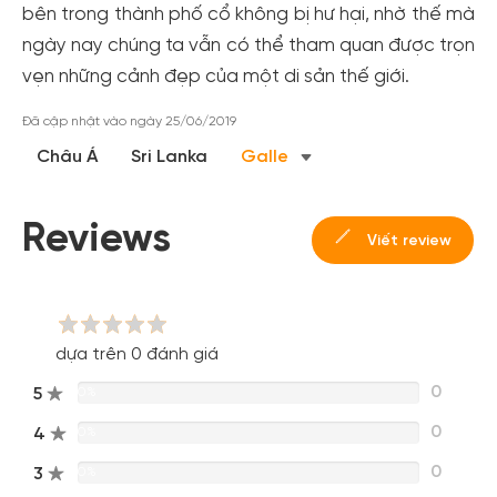
bên trong thành phố cổ không bị hư hại, nhờ thế mà
cho cộng đồng.
ngày nay chúng ta vẫn có thể tham quan được trọn
Đăng ký
vẹn những cảnh đẹp của một di sản thế giới.
Hoặc đăng nhập bằng
Đã cập nhật vào ngày 25/06/2019
Đăng nhập Facebook
Đăng nhập Google
Châu Á
Sri Lanka
Galle
Reviews
Viết review
dựa trên 0 đánh giá
0
5
0%
0
4
0%
0
3
0%