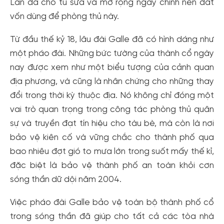
Lan đã cho tu sửa và mở rộng ngay chính nền đất
vốn dùng để phòng thủ này.
Từ đầu thế kỷ 18, lâu đài Galle đã có hình dáng như
một pháo đài. Những bức tường của thành cổ ngày
nay được xem như một biểu tượng của cảnh quan
địa phương, và cũng là nhân chứng cho những thay
đổi trong thời kỳ thuộc địa. Nó không chỉ đóng một
vai trò quan trọng trong công tác phòng thủ quân
sự và truyền đạt tín hiệu cho tàu bè, mà còn là nơi
bảo vệ kiên cố và vững chắc cho thành phố qua
bao nhiêu đợt gió to mưa lớn trong suốt mấy thế kỉ,
đặc biệt là bảo vệ thành phố an toàn khỏi cơn
Tạo tài khoản nhanh - nhận nhiều ưu
sóng thần dữ dội năm 2004.
đãi!
Việc pháo đài Galle bảo vệ toàn bộ thành phố cổ
Tạo tài khoản để có thể
nhận ngay các ưu đãi
hấp dẫn
trong sóng thần đã giúp cho tất cả các tòa nhà
dành cho thành viên đến từ các đối tác của Gody.vn dành