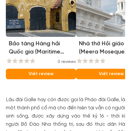
Bảo tàng Hàng hải
Nhà thờ Hồi giáo 
Quốc gia (Maritime
(Meera Moseque)
Museum)
0 reviews
0
Viết review
Viết review
Lâu đài Galle hay còn được gọi là Pháo đài Galle, là
một thành phố cổ mà cho đến hiện tại vẫn có người
sinh sống, được xây dựng vào thế kỷ 16 - thời kì
người Bồ Đào Nha thống trị, sau đó thực dân Hà