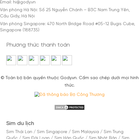
Email: hi@gody.vn
Văn phòng Hà Nội: Số 25 Nguyễn Chánh – B3C Nam Trung Yên,
Cầu Giấy, Hà Nội
Văn phòng Singapore: 470 North Bridge Road #05-12 Bugis Cube,
Singapore (188735)
Phương thức thanh toán
© Toàn bộ bản quyền thuộc Gody.vn. Cấm sao chép dưới mọi hình
thức.
Sim du lịch
Sim Thái Lan
/
Sim Singapore
/
Sim Malaysia
/
Sim Trung
Quốc
/
Sim Đài Loan
/
Sim Hàn Quốc
/
Sim Nhật Bản
/
Sim