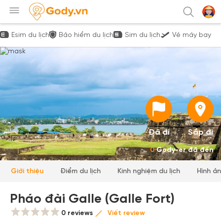
Esim du lịch
Bảo hiểm du lịch
Sim du lịch
Vé máy bay
Đã đi
Sắp đi
0
Gody-er đã đến
Giới thiệu
Điểm du lịch
Kinh nghiệm du lịch
Hình ả
Pháo đài Galle (Galle Fort)
0 reviews
Viết review