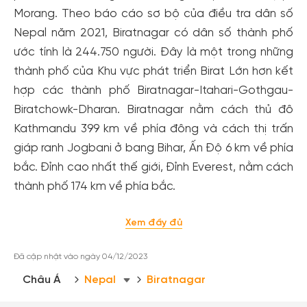
Morang. Theo báo cáo sơ bộ của điều tra dân số
Nepal năm 2021, Biratnagar có dân số thành phố
ước tính là 244.750 người. Đây là một trong những
thành phố của Khu vực phát triển Birat Lớn hơn kết
hợp các thành phố Biratnagar-Itahari-Gothgau-
Biratchowk-Dharan. Biratnagar nằm cách thủ đô
Kathmandu 399 km về phía đông và cách thị trấn
giáp ranh Jogbani ở bang Bihar, Ấn Độ 6 km về phía
bắc. Đỉnh cao nhất thế giới, Đỉnh Everest, nằm cách
thành phố 174 km về phía bắc.
Xem đầy đủ
Đã cập nhật vào ngày 04/12/2023
Châu Á
Nepal
Biratnagar