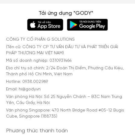
Tải ứng dụng "GODY"
CÔNG TY CỔ PHẦN G SOLUTIONS
(Tên cũ: CÔNG TY CP TƯ VẤN ĐẦU TƯ VÀ PHÁT TRIỂN GIẢI
PHÁP THƯƠNG MẠI VIỆT NAM)
Mã số doanh nghiệp: 0310931464
Địa chỉ trụ sở chính: 2/24 Đoàn Thị Điểm, Phường Cầu Kiệu,
Thành phố Hồ Chí Minh, Việt Nam
Hotline: 0938.002.969
Email: hi@gody.vn
Văn phòng Hà Nội: Số 25 Nguyễn Chánh – B3C Nam Trung
Yên, Cầu Giấy, Hà Nội
Văn phòng Singapore: 470 North Bridge Road #05-12 Bugis
Cube, Singapore (188735)
Phương thức thanh toán