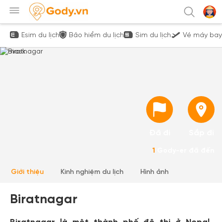
Esim du lịch
Bảo hiểm du lịch
Sim du lịch
Vé máy bay
Đã đi
Sắp đi
1
Gody-er đã đến
Giới thiệu
Kinh nghiệm du lịch
Hình ảnh
Biratnagar