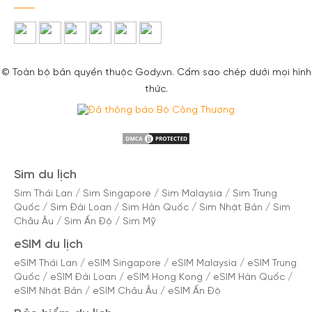
© Toàn bộ bản quyền thuộc Gody.vn. Cấm sao chép dưới mọi hình
thức.
Sim du lịch
Sim Thái Lan
/
Sim Singapore
/
Sim Malaysia
/
Sim Trung
Quốc
/
Sim Đài Loan
/
Sim Hàn Quốc
/
Sim Nhật Bản
/
Sim
Châu Âu
/
Sim Ấn Độ
/
Sim Mỹ
eSIM du lịch
eSIM Thái Lan
/
eSIM Singapore
/
eSIM Malaysia
/
eSIM Trung
Quốc
/
eSIM Đài Loan
/
eSIM Hong Kong
/
eSIM Hàn Quốc
/
eSIM Nhật Bản
/
eSIM Châu Âu
/
eSIM Ấn Độ