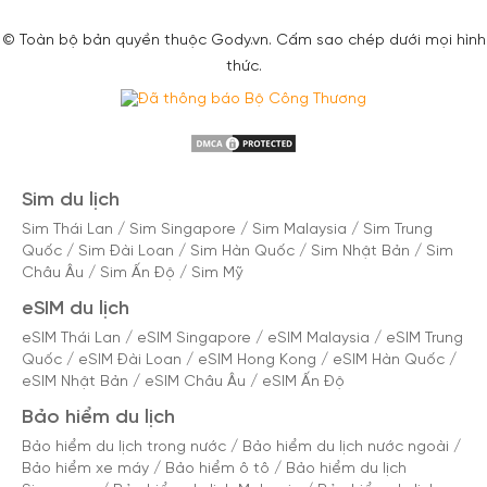
© Toàn bộ bản quyền thuộc Gody.vn. Cấm sao chép dưới mọi hình
thức.
Sim du lịch
Sim Thái Lan
/
Sim Singapore
/
Sim Malaysia
/
Sim Trung
Quốc
/
Sim Đài Loan
/
Sim Hàn Quốc
/
Sim Nhật Bản
/
Sim
Châu Âu
/
Sim Ấn Độ
/
Sim Mỹ
eSIM du lịch
eSIM Thái Lan
/
eSIM Singapore
/
eSIM Malaysia
/
eSIM Trung
Quốc
/
eSIM Đài Loan
/
eSIM Hong Kong
/
eSIM Hàn Quốc
/
eSIM Nhật Bản
/
eSIM Châu Âu
/
eSIM Ấn Độ
Bảo hiểm du lịch
Bảo hiểm du lịch trong nước
/
Bảo hiểm du lịch nước ngoài
/
Bảo hiểm xe máy
/
Bảo hiểm ô tô
/
Bảo hiểm du lịch