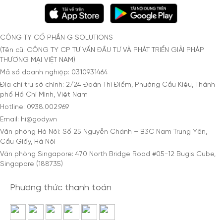
CÔNG TY CỔ PHẦN G SOLUTIONS
(Tên cũ: CÔNG TY CP TƯ VẤN ĐẦU TƯ VÀ PHÁT TRIỂN GIẢI PHÁP
THƯƠNG MẠI VIỆT NAM)
Mã số doanh nghiệp: 0310931464
Địa chỉ trụ sở chính: 2/24 Đoàn Thị Điểm, Phường Cầu Kiệu, Thành
phố Hồ Chí Minh, Việt Nam
Hotline: 0938.002.969
Email: hi@gody.vn
Văn phòng Hà Nội: Số 25 Nguyễn Chánh – B3C Nam Trung Yên,
Cầu Giấy, Hà Nội
Văn phòng Singapore: 470 North Bridge Road #05-12 Bugis Cube,
Singapore (188735)
Phương thức thanh toán