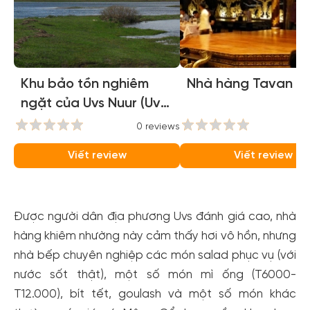
Khu bảo tồn nghiêm
Nhà hàng Tavan O
ngặt của Uvs Nuur (Uvs
Nuur Basin)
0 reviews
0
Viết review
Viết review
Được người dân địa phương Uvs đánh giá cao, nhà
hàng khiêm nhường này cảm thấy hơi vô hồn, nhưng
nhà bếp chuyên nghiệp các món salad phục vụ (với
nước sốt thật), một số món mì ống (T6000-
T12.000), bít tết, goulash và một số món khác