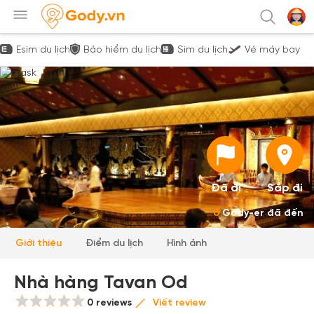
Esim du lịch
Bảo hiểm du lịch
Sim du lịch
Vé máy bay
Đã đi
Sắp đi
0
Gody-er đã đến
Giới thiệu
Điểm du lịch
Hình ảnh
Nhà hàng Tavan Od
0 reviews
Viết review