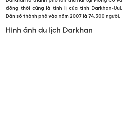
Darkhan là thành phố lớn thứ hai tại Mông Cổ và
đồng thời cũng là tỉnh lị của tỉnh Darkhan-Uul.
Dân số thành phố vào năm 2007 là 74.300 người.
Hình ảnh du lịch Darkhan