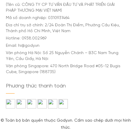
(Tên cũ: CÔNG TY CP TƯ VẤN ĐẦU TƯ VÀ PHÁT TRIỂN GIẢI
PHÁP THƯƠNG MẠI VIỆT NAM)
Mã số doanh nghiệp: 0310931464
Địa chỉ trụ sở chính: 2/24 Đoàn Thị Điểm, Phường Cầu Kiệu,
Thành phố Hồ Chí Minh, Việt Nam
Hotline: 0938.002.969
Email: hi@gody.vn
Văn phòng Hà Nội: Số 25 Nguyễn Chánh – B3C Nam Trung
Yên, Cầu Giấy, Hà Nội
Văn phòng Singapore: 470 North Bridge Road #05-12 Bugis
Cube, Singapore (188735)
Phương thức thanh toán
© Toàn bộ bản quyền thuộc Gody.vn. Cấm sao chép dưới mọi hình
thức.