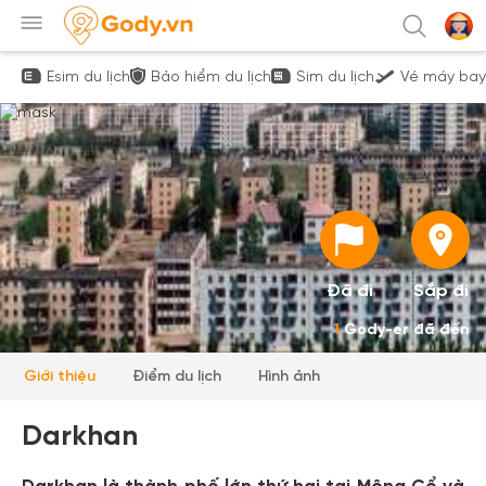
Esim du lịch
Bảo hiểm du lịch
Sim du lịch
Vé máy bay
Đã đi
Sắp đi
1
Gody-er đã đến
Giới thiệu
Điểm du lịch
Hình ảnh
Darkhan