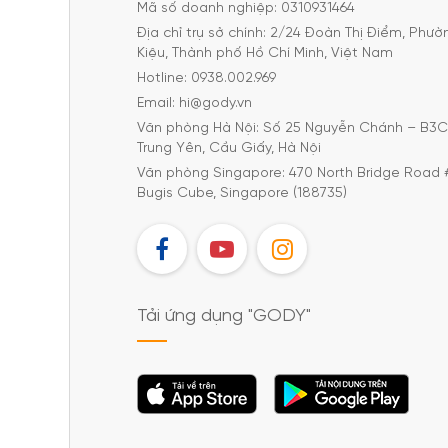
Mã số doanh nghiệp: 0310931464
Địa chỉ trụ sở chính: 2/24 Đoàn Thị Điểm, Phư
Kiệu, Thành phố Hồ Chí Minh, Việt Nam
Hotline: 0938.002.969
Email: hi@gody.vn
Văn phòng Hà Nội: Số 25 Nguyễn Chánh – B3
Trung Yên, Cầu Giấy, Hà Nội
Văn phòng Singapore: 470 North Bridge Road 
Bugis Cube, Singapore (188735)
FB
YT
IG
Tải ứng dụng "GODY"
Tải ứng dụng
Tải ứng dụng
"GODY"
"GODY"