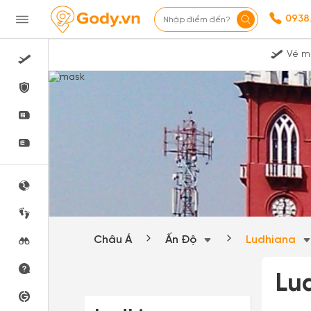
0938
Nhập điểm đến?
Vé m
Châu Á
Ấn Độ
Ludhiana
Lu