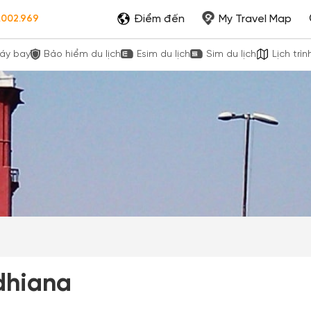
Điểm đến
My Travel Map
.002.969
áy bay
Bảo hiểm du lịch
Esim du lịch
Sim du lịch
Lịch trìn
dhiana