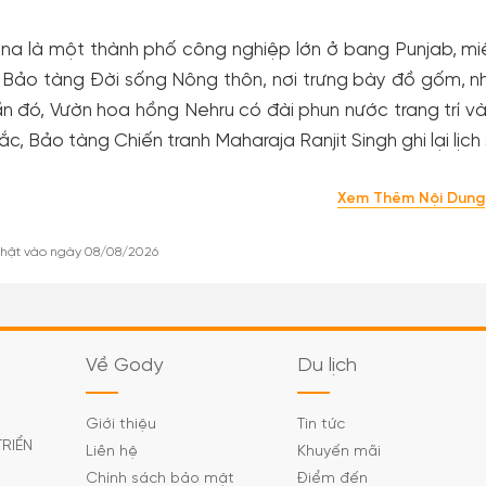
na là một thành phố công nghiệp lớn ở bang Punjab, mi
 Bảo tàng Đời sống Nông thôn, nơi trưng bày đồ gốm, n
n đó, Vườn hoa hồng Nehru có đài phun nước trang trí v
ắc, Bảo tàng Chiến tranh Maharaja Ranjit Singh ghi lại lịc
Xem Thêm Nội Dung
hật vào ngày 08/08/2026
Về Gody
Du lịch
Giới thiệu
Tin tức
TRIỂN
Liên hệ
Khuyến mãi
Chính sách bảo mật
Điểm đến