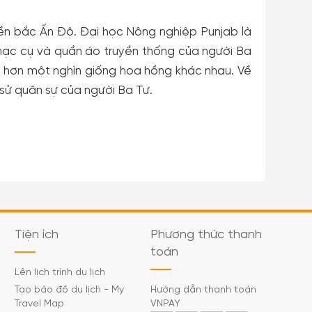
ền bắc Ấn Độ. Đại học Nông nghiệp Punjab là
hạc cụ và quần áo truyền thống của người Ba
à hơn một nghìn giống hoa hồng khác nhau. Về
h sử quân sự của người Ba Tư.
Tiện ích
Phương thức thanh
toán
Lên lịch trình du lịch
Tạo bảo đồ du lịch - My
Hướng dẫn thanh toán
Travel Map
VNPAY