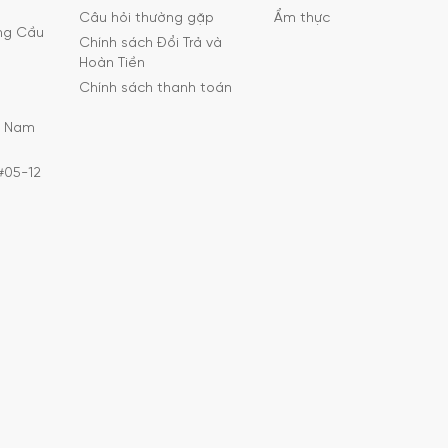
Câu hỏi thường gặp
Ẩm thực
ờng Cầu
Chính sách Đổi Trả và
Hoàn Tiền
Chính sách thanh toán
C Nam
#05-12