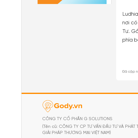
Ludhia
nơi có
Tư. Gầ
phía b
Đã cập n
CÔNG TY CỔ PHẦN G SOLUTIONS
(Tên cũ: CÔNG TY CP TƯ VẤN ĐẦU TƯ VÀ PHÁT 
GIẢI PHÁP THƯƠNG MẠI VIỆT NAM)