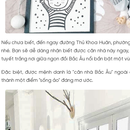
Nếu chưa biết, đến ngay đường Thủ Khoa Huân, phường 
nhé. Bạn sẽ dễ dàng nhận biết được căn nhà này ngay, 
tuyết trắng nơi giữa ngọn đồi Bắc Âu nổi bần bật một vù
Đặc biệt, được mệnh danh là "căn nhà Bắc Âu" ngoài ch
thành một điểm "sống ảo" đáng mơ ước.