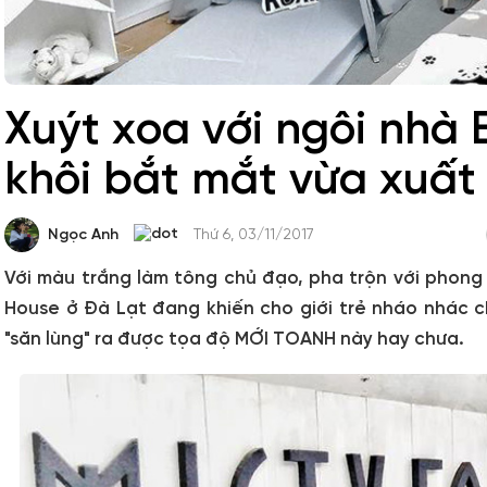
Xuýt xoa với ngôi nhà 
khôi bắt mắt vừa xuất 
Ngọc Anh
Thứ 6, 03/11/2017
Với màu trắng làm tông chủ đạo, pha trộn với phong 
House ở Đà Lạt đang khiến cho giới trẻ nháo nhác c
"săn lùng" ra được tọa độ MỚI TOANH này hay chưa.