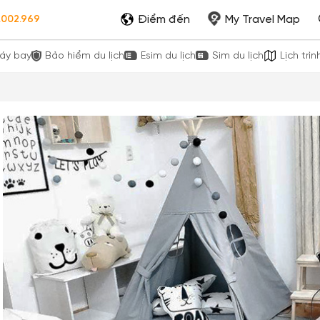
Điểm đến
My Travel Map
.002.969
áy bay
Bảo hiểm du lịch
Esim du lịch
Sim du lịch
Lịch trìn