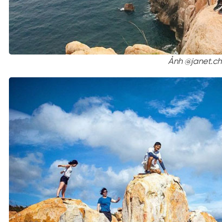
Ảnh @janet.ch