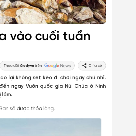
a vào cuối tuần
Theo dõi
Gody.vn
trên
Chia sẻ
sao lại không set kèo đi chơi ngay chứ nhỉ.
 đến ngay Vườn quốc gia Núi Chúa ở Ninh
 lắm.
y. Bạn sẽ được thỏa lòng.