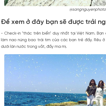
@sangnguyenphoto
Để xem ở đây bạn sẽ được trải n
- Check-in "thác trên biển" duy nhất tại Việt Nam. Bạn
làm nao núng bao trái tim của các bạn trẻ đấy. Rêu ở
dưới làn nước trong vắt, đầy ma mị.