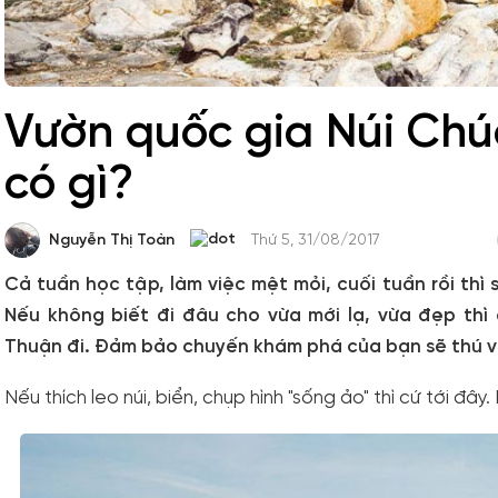
Vườn quốc gia Núi Chú
có gì?
Nguyễn Thị Toàn
Thứ 5, 31/08/2017
Cả tuần học tập, làm việc mệt mỏi, cuối tuần rồi thì 
Nếu không biết đi đâu cho vừa mới lạ, vừa đẹp thì
Thuận đi. Đảm bảo chuyến khám phá của bạn sẽ thú vị
Nếu thích leo núi, biển, chụp hình "sống ảo" thì cứ tới đâ