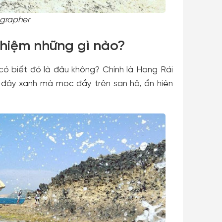
grapher
ghiệm những gì nào?
 có biết đó là đâu không? Chính là Hang Rái
 đây xanh mà mọc đầy trên san hô, ẩn hiện