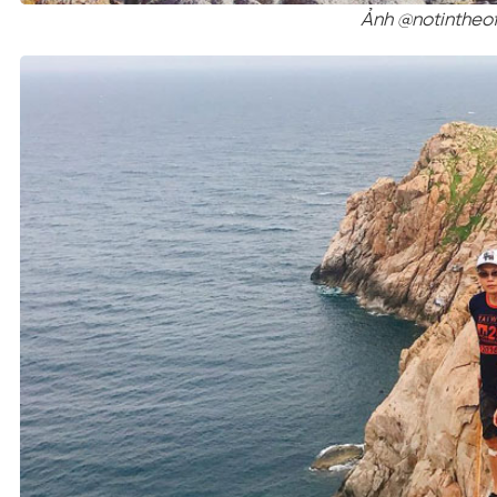
Ảnh @notintheof