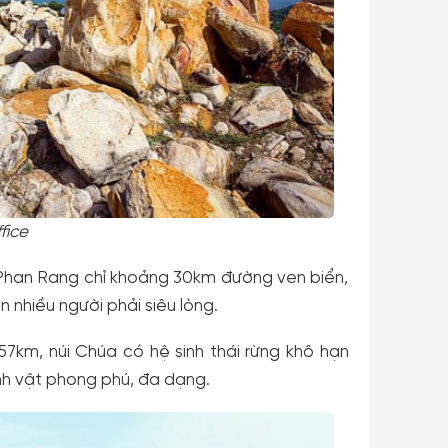
fice
Phan Rang chỉ khoảng 30km đường ven biển,
 nhiều người phải siêu lòng.
 57km, núi Chúa có hệ sinh thái rừng khô hạn
nh vật phong phú, đa dạng.