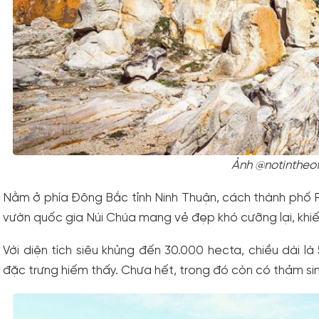
Ảnh @notintheof
Nằm ở phía Đông Bắc tỉnh Ninh Thuận, cách thành phố 
vườn quốc gia Núi Chúa mang vẻ đẹp khó cưỡng lại, khiến
Với diện tích siêu khủng đến 30.000 hecta, chiều dài là
đặc trưng hiếm thấy. Chưa hết, trong đó còn có thảm si