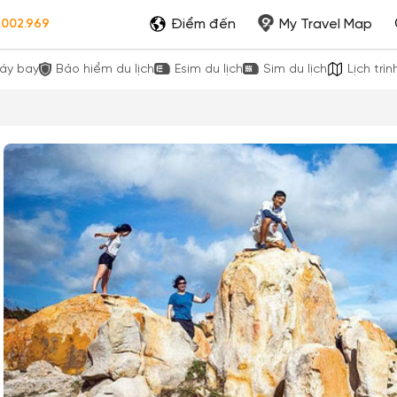
Điểm đến
My Travel Map
.002.969
áy bay
Bảo hiểm du lịch
Esim du lịch
Sim du lịch
Lịch trìn