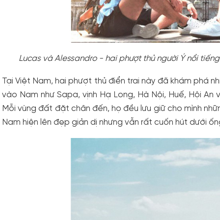
Lucas và Alessandro - hai phượt thủ người Ý nổi tiếng
Tại Việt Nam, hai phượt thủ điển trai này đã khám phá nh
vào Nam như Sapa, vịnh Hạ Long, Hà Nội, Huế, Hội An v
Mỗi vùng đất đặt chân đến, họ đều lưu giữ cho mình nhữ
Nam hiện lên đẹp giản dị nhưng vẫn rất cuốn hút dưới ống