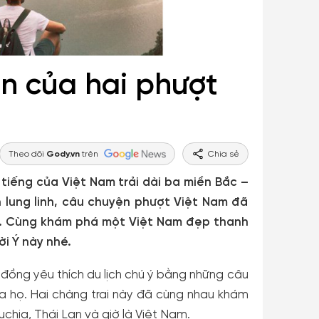
n của hai phượt
Theo dõi
Gody.vn
trên
Chia sẻ
 tiếng của Việt Nam trải dài ba miền Bắc –
 lung linh, câu chuyện phượt Việt Nam đã
". Cùng khám phá một Việt Nam đẹp thanh
i Ý này nhé.
ồng yêu thích du lịch chú ý bằng những câu
của họ. Hai chàng trai này đã cùng nhau khám
chia, Thái Lan và giờ là Việt Nam.