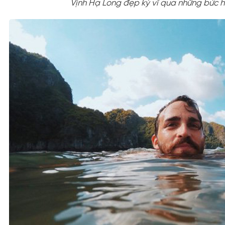
Vịnh Hạ Long đẹp kỳ vĩ qua những bức h