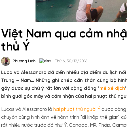
Việt Nam qua cảm nhậ
thủ Ý
Phương Linh
Thứ 6, 30/12/2016
Luca và Alessandro đã đến nhiều địa điểm du lịch nổi
Trung – Nam… Những ghi chép cẩn thận cùng bộ hình
gây được sự chú ý rất lớn với cộng đồng "
mê xê dịch
bình gưới góc máy và cảm nhận của hai phượt thủ ngườ
Lucas và Alessandro là
hai phượt thủ người Ý
được cộng đ
chuyện cùng hình ảnh về hành trình "đi khắp thế gian" 
rất nhiều nước trước đó như Ý, Canada, Mỹ, Pháp, Campu