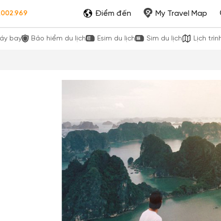
Điểm đến
My Travel Map
.002.969
áy bay
Bảo hiểm du lịch
Esim du lịch
Sim du lịch
Lịch trìn