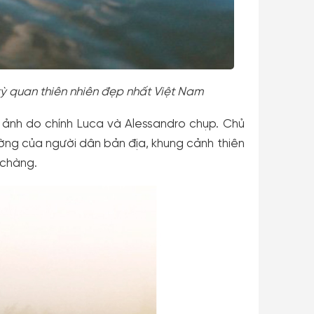
kỳ quan thiên nhiên đẹp nhất Việt Nam
nh ảnh do chính Luca và Alessandro chụp. Chủ
ường của người dân bản địa, khung cảnh thiên
 chàng.