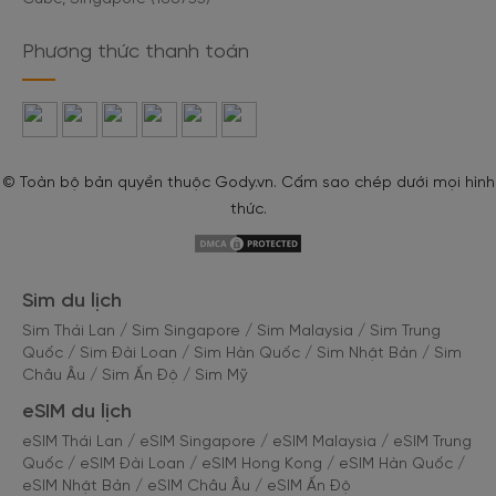
Phương thức thanh toán
© Toàn bộ bản quyền thuộc Gody.vn. Cấm sao chép dưới mọi hình
thức.
Sim du lịch
Sim Thái Lan
/
Sim Singapore
/
Sim Malaysia
/
Sim Trung
Quốc
/
Sim Đài Loan
/
Sim Hàn Quốc
/
Sim Nhật Bản
/
Sim
Châu Âu
/
Sim Ấn Độ
/
Sim Mỹ
eSIM du lịch
eSIM Thái Lan
/
eSIM Singapore
/
eSIM Malaysia
/
eSIM Trung
Quốc
/
eSIM Đài Loan
/
eSIM Hong Kong
/
eSIM Hàn Quốc
/
eSIM Nhật Bản
/
eSIM Châu Âu
/
eSIM Ấn Độ