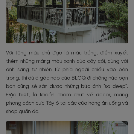
Với tông màu chủ đạo là màu trắng, điểm xuyết
thêm những mảng màu xanh của cây cối, cùng với
ánh sáng tự nhiên từ phía ngoài chiếu vào bên
trong, thì dù ở góc nào của BLOQ đi chăng nữa bạn
bạn cũng sẽ săn được những bức ảnh "so deep".
Đặc biệt, là khoản chăm chút về decor, mang
phong cách cực Tây ở tại các cửa hàng ăn uống và
shop quần áo.