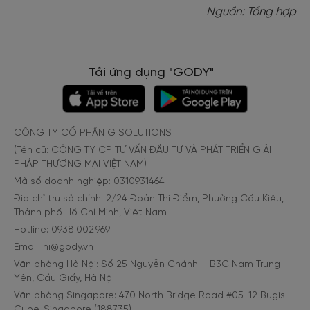
Nguồn: Tổng hợp
Tải ứng dụng "GODY"
CÔNG TY CỔ PHẦN G SOLUTIONS
(Tên cũ: CÔNG TY CP TƯ VẤN ĐẦU TƯ VÀ PHÁT TRIỂN GIẢI
PHÁP THƯƠNG MẠI VIỆT NAM)
Mã số doanh nghiệp: 0310931464
Địa chỉ trụ sở chính: 2/24 Đoàn Thị Điểm, Phường Cầu Kiệu,
Thành phố Hồ Chí Minh, Việt Nam
Hotline: 0938.002.969
Email: hi@gody.vn
Văn phòng Hà Nội: Số 25 Nguyễn Chánh – B3C Nam Trung
Yên, Cầu Giấy, Hà Nội
Văn phòng Singapore: 470 North Bridge Road #05-12 Bugis
Cube, Singapore (188735)