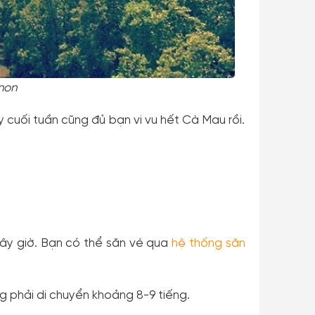
non
y cuối tuần cũng đủ bạn vi vu hết Cà Mau rồi.
bây giờ. Bạn có thể săn vé qua
hệ thống săn
g phải di chuyển khoảng 8-9 tiếng.