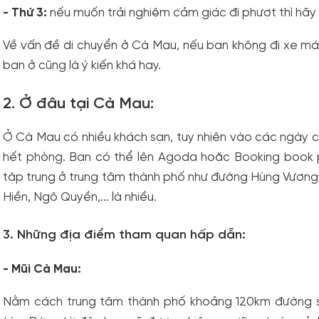
- Thứ 3:
nếu muốn trải nghiệm cảm giác đi phượt thì hãy
Về vấn đề di chuyển ở Cà Mau, nếu bạn không đi xe máy
bạn ở cũng là ý kiến khá hay.
2. Ở đâu tại Cà Mau:
Ở Cà Mau có nhiều khách sạn, tuy nhiên vào các ngày c
hết phòng. Bạn có thể lên Agoda hoặc Booking book 
tập trung ở trung tâm thành phố như đường Hùng Vương
Hiền, Ngô Quyền,... là nhiều.
3. Những địa điểm tham quan hấp dẫn:
- Mũi Cà Mau:
Nằm cách trung tâm thành phố khoảng 120km đường s