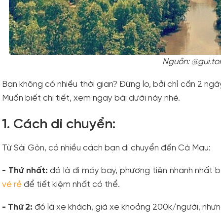
Nguồn: @gui.to
Bạn không có nhiều thời gian? Đừng lo, bởi chỉ cần 2 ngà
Muốn biết chi tiết, xem ngay bài dưới này nhé.
1. Cách di chuyển:
Từ Sài Gòn, có nhiều cách bạn di chuyển đến Cà Mau:
- Thứ nhất:
đó là đi máy bay, phương tiện nhanh nhất 
vé rẻ
để tiết kiệm nhất có thể.
- Thứ 2:
đó là xe khách, giá xe khoảng 200k/người, nhưn