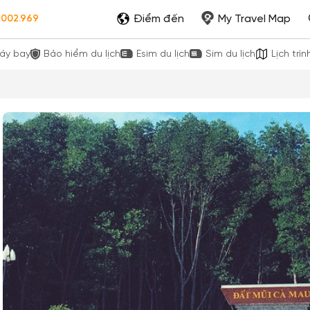
Điểm đến
My Travel Map
.002.969
áy bay
Bảo hiểm du lịch
Esim du lịch
Sim du lịch
Lịch trìn