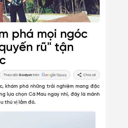
ám phá mọi ngóc
quyến rũ" tận
c
Theo dõi
Gody.vn
trên
Chia sẻ
c, khám phá những trải nghiệm mang đặc
ng lựa chọn Cà Mau ngay nhỉ, đây là mảnh
 thú vị lắm đó.