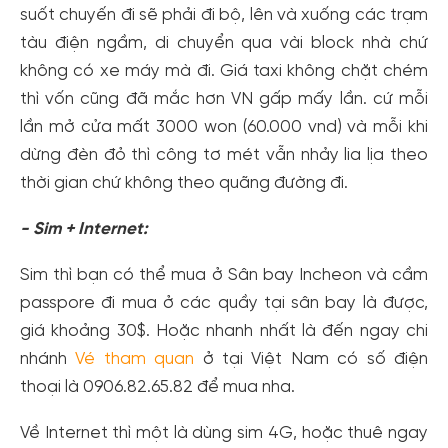
suốt chuyến đi sẽ phải đi bộ, lên và xuống các trạm
tàu điện ngầm, di chuyển qua vài block nhà chứ
không có xe máy mà đi. Giá taxi không chặt chém
thì vốn cũng đã mắc hơn VN gấp mấy lần. cứ mỗi
lần mở cửa mất 3000 won (60.000 vnd) và mỗi khi
dừng đèn đỏ thì công tơ mét vẫn nhảy lia lịa theo
thời gian chứ không theo quãng đường đi.
- Sim + Internet:
Sim thì bạn có thể mua ở Sân bay Incheon và cầm
passpore đi mua ở các quầy tại sân bay là được,
giá khoảng 30$. Hoặc nhanh nhất là đến ngay chi
nhánh
Vé tham quan
ở tại Việt Nam có số điện
thoại là 0906.82.65.82 để mua nha.
Về Internet thì một là dùng sim 4G, hoặc thuê ngay