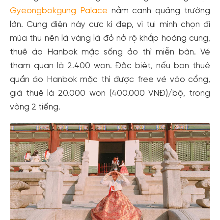
Gyeongbokgung Palace
nằm cạnh quảng trường
lớn. Cung điện này cực kì đẹp, vì tụi mình chọn đi
mùa thu nên lá vàng lá đỏ nở rộ khắp hoàng cung,
thuê áo Hanbok mặc sống ảo thì miễn bàn. Vé
tham quan là 2.400 won. Đặc biệt, nếu bạn thuê
quần áo Hanbok mặc thì được free vé vào cổng,
giá thuê là 20.000 won (400.000 VNĐ)/bộ, trong
vòng 2 tiếng.