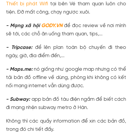
Thiết bị phát Wifi
tại bên Vé tham quan luôn cho
tiện. Đỡ mất công, chạy ngược xuôi.
- Mạng xã hội
GODY.VN
để đọc review về nơi mình
sẽ tới, các chỗ ăn uống tham quan, tips,...
- Tripcase:
để lên plan toàn bộ chuyến đi theo
ngày, giờ, địa điểm đến,...
- Maps.me:
nó giống như google map nhưng có thể
tải bản đồ offline về dùng, phòng khi không có kết
nối mạng internet vẫn dùng được.
- Subway:
app bản đồ tàu điện ngầm để biết cách
đi mạng nhện subway metro ở Hàn.
Không thì các quầy information để xin các bản đồ,
trong đó chi tiết đấy.