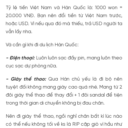
Tỷ lệ tiền Việt Nam và Hàn Quốc là: 1000 won =
20.000 VNĐ. Bạn nên đổi tiền từ Việt Nam trước,
hoặc USD. Vì nếu qua đó mà thiếu, trả USD người ta
vẫn lấy nha.
Và cần gì khi đi du lịch Hàn Quốc:
- Điện thoại:
Luôn luôn sạc đầy pin, mang luôn theo
cục sạc dự phòng nữa.
- Giày thể thao:
Qua Hàn chủ yếu là đi bộ nên
tuyệt đối không mang giày cao quá nhé. Mang từ 2
đôi giày thể thao để thay đổi + 1 đôi sandal để tiện
trong thời gian di chuyển không bị đau chân.
Nên đi giày thể thao, ngồi nghỉ chân bất kì lúc nào
có thể nếu không tối về ks là RIP cặp giò vì hầu như