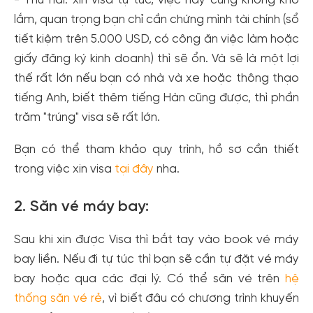
- Thứ hai: xin visa tự túc, việc này cũng không khó
lắm, quan trọng bạn chỉ cần chứng mình tài chính (sổ
tiết kiệm trên 5.000 USD, có công ăn việc làm hoặc
giấy đăng ký kinh doanh) thì sẽ ổn. Và sẽ là một lợi
thế rất lớn nếu bạn có nhà và xe hoặc thông thạo
tiếng Anh, biết thêm tiếng Hàn cũng được, thì phần
trăm "trúng" visa sẽ rất lớn.
Bạn có thể tham khảo quy trình, hồ sơ cần thiết
trong việc xin visa
tại đây
nha.
2. Săn vé máy bay:
Sau khi xin được Visa thì bắt tay vào book vé máy
bay liền. Nếu đi tự túc thì bạn sẽ cần tự đặt vé máy
bay hoặc qua các đại lý. Có thể săn vé trên
hệ
thống săn vé rẻ
, vì biết đâu có chương trình khuyến