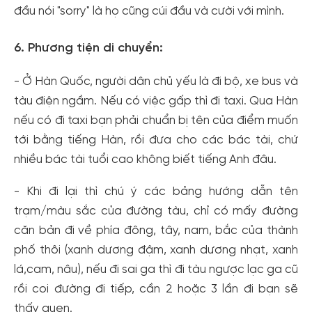
đầu nói "sorry" là họ cũng cúi đầu và cười với mình.
6. Phương tiện di chuyển:
- Ở Hàn Quốc, người dân chủ yếu là đi bộ, xe bus và
tàu điện ngầm. Nếu có việc gấp thì đi taxi. Qua Hàn
nếu có đi taxi bạn phải chuẩn bị tên của điểm muốn
tới bằng tiếng Hàn, rồi đưa cho các bác tài, chứ
nhiều bác tài tuổi cao không biết tiếng Anh đâu.
- Khi đi lại thì chú ý các bảng hướng dẫn tên
trạm/màu sắc của đường tàu, chỉ có mấy đường
căn bản đi về phía đông, tây, nam, bắc của thành
phố thôi (xanh dương đậm, xanh dương nhạt, xanh
lá,cam, nâu), nếu đi sai ga thì đi tàu ngược lạc ga cũ
rồi coi đường đi tiếp, cần 2 hoặc 3 lần đi bạn sẽ
thấy quen.