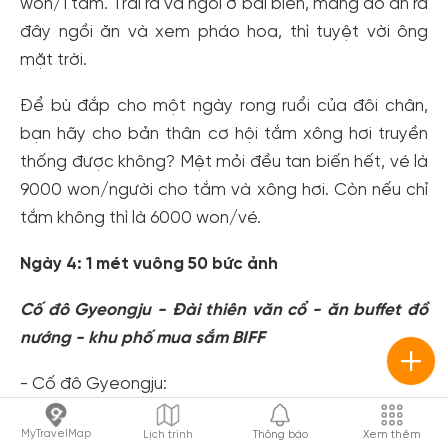
won/1 tấm. Trải ra và ngồi ở bãi biển, mang đồ ăn ra
đây ngồi ăn và xem pháo hoa, thì tuyệt vời ông
mặt trời.
Để bù đắp cho một ngày rong ruổi của đôi chân,
bạn hãy cho bản thân cơ hội tắm xông hơi truyền
thống được không? Mệt mỏi đều tan biến hết, vé là
9000 won/người cho tắm và xông hơi. Còn nếu chỉ
tắm không thì là 6000 won/vé.
Ngày 4: 1 mét vuông 50 bức ảnh
Cố đô Gyeongju - Đài thiên văn cổ - ăn buffet đồ
nướng - khu phố mua sắm BIFF
- Cố đô Gyeongju:
Vừa bước xuống xe là rút ngay điện thoại ra sống
MyTravelMap
Lịch trình
Thông báo
Xem thêm