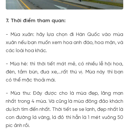
7. Thời điểm tham quan:
- Mùa xuân: hãy lựa chọn đi Hàn Quốc vào mùa
xuân nếu bạn muốn xem hoa anh đào, hoa mận, và
các loài hoa khác.
- Mùa hè: thì thời tiết mát mẻ, có nhiều lễ hội hoa,
đèn, tắm bùn, đua xe,...rất thú vị. Mùa này thì bạn
có thể mặc thoải mái.
- Mùa thu: Đây được cho là mùa đẹp, lãng mạn
nhất trong 4 mùa. Và cũng là mùa đông đảo khách
du lịch tìm đến nhất. Thời tiết se se lạnh, đẹp nhất là
con đường lá vàng, lá đỏ thì hẳn là 1 mét vuông 50
pic ảnh rồi.