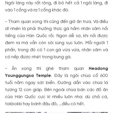
Ngôi làng này rất rộng, đi bộ hết cả 1 ngôi làng, đi
vào 1 cổng và ra 1 cổng khác đó.
- Tham quan xong thì cũng đến giờ ăn trưa. Và điều
dĩ nhiên là phải thưởng thức gà hầm nhân sâm nổi
tiếng của Hàn Quốc rồi. Ngon dễ sợ, khi nồi được
đem ra mà vẫn còn sôi sùng sục luôn. Mỗi người 1
phần, trong đó có 1 con gà vừa vừa, nhân sâm và
có nếp được nhét trong bụng gà.
- Ăn xong thì ghé tham quan
Headong
Younggungsa Temple
. Đây là ngôi chùa cổ 600
tuổi nằm ngay sát biển. Đường dẫn vào chùa là
tượng 12 con giáp. Bên ngoài chùa bán các đồ ăn
của Hàn Quốc cực kì nhiều luôn nha: dù chả cá,
tokbokki hay bánh đậu đỏ, ...đều có hết.