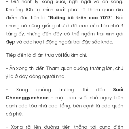
- Gửi hành lý xong xuôi, nghỉ ngơi và ăn sáng.
Khoảng 10h tụi mình xuất phát đi tham quan địa
điểm đầu tiên là
"Đường bộ trên cao 7017"
. Nói
chung nó cũng giống như ở độ cao của tòa nhà 3
tầng ấy, nhưng đến đây có thể ngắm trai xinh gái
đẹp và các hoạt động ngoài trời đặc sắc khác.
Tiếp đến là đi ăn trưa với lẩu kim chi.
- Ăn xong thì đến Tham quan quảng trường lớn, chú
ý là ở đây đông người nha.
- Xong quảng trường thì đến
Suối
Cheonggyecheon
- một con suối nhỏ ngay bên
cạnh các tòa nhà cao tầng, bên cạnh là các quán
cà phê.
- Xong rồi lên đường tiến thẳng tới cung điện