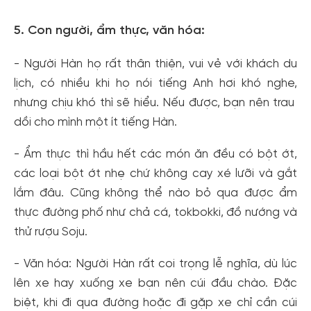
5. Con người, ẩm thực, văn hóa:
- Người Hàn họ rất thân thiện, vui vẻ với khách du
lịch, có nhiều khi họ nói tiếng Anh hơi khó nghe,
nhưng chịu khó thì sẽ hiểu. Nếu được, bạn nên trau
dồi cho mình một ít tiếng Hàn.
- Ẩm thực thì hầu hết các món ăn đều có bột ớt,
các loại bột ớt nhẹ chứ không cay xé lưỡi và gắt
lắm đâu. Cũng không thể nào bỏ qua được ẩm
thực đường phố như chả cá, tokbokki, đồ nướng và
thử rượu Soju.
- Văn hóa: Người Hàn rất coi trọng lễ nghĩa, dù lúc
lên xe hay xuống xe bạn nên cúi đầu chào. Đặc
biệt, khi đi qua đường hoặc đi gặp xe chỉ cần cúi