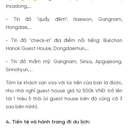
Insadong,...
- Tín đồ "quẩy đêm": Itaewon, Gangnam,
Hongdae,...
- Tín đồ "check-in" địa điểm nổi tiếng: Bukchon
Hanok Guest House, Dongdaemun,...
- Tín đồ thẩm mỹ: Gangnam, Sinsa, Apguijeong,
Sinnohyun,...
Tóm lại khách sạn vừa với túi tiền của bạn là được,
như nhà nghỉ guest house giá từ 500k VNĐ trở lên
tới 1 triệu 5 thôi (vì guest house bên đó cũng cỡ 3
sao bên mình).
4. Tiền tệ và hành trang đi du lịch: