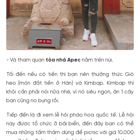
- Và tham quan
tòa nhà Apec
nằm trên núi.
Tối đến nếu có tiền thì bạn nên thưởng thức Giò
heo (món đắt tiền ở Hàn) và Kimbap. Kimbap thì
khỏi cần phải nói nữa nhé, vì nó siêu ngon, ăn 1 cây
bạn cũng no bụng rồi.
Tiếp đến là đi xem lễ hội pháo hoa quốc tế. Lễ hội
này được tổ chức ở bãi biển, đến đây bạn có thể
mua những tấm thảm dùng để picnic với giá 10.000