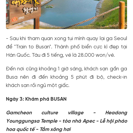
- Sau khi tham quan xong tụi mình quay lại ga Seoul
để "Train to Busan". Thành phố biển cực kì đẹp tại
Hàn Quốc. Tàu đi 5 tiếng, vé là 28.000 won/vé.
Đến nơi cũng khoảng 1 giờ sáng, khách sạn gần ga
Busa nên đi đến khoảng 5 phút đi bộ, check-in
khách sạn rồi ngủ một giấc.
Ngày 3: Khám phá BUSAN
Gamcheon culture village - Headong
Younggungsa Temple - tòa nhà Apec - Lễ hội pháo
hoa quốc tế - Tắm xông hơi