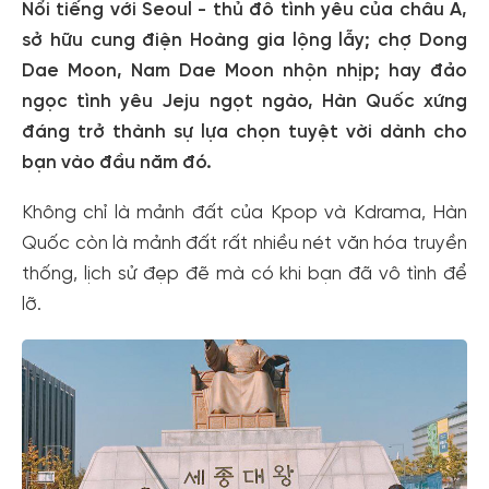
Nổi tiếng với Seoul - thủ đô tình yêu của châu Á,
sở hữu cung điện Hoàng gia lộng lẫy; chợ Dong
Dae Moon, Nam Dae Moon nhộn nhịp; hay đảo
ngọc tình yêu Jeju ngọt ngào, Hàn Quốc xứng
đáng trở thành sự lựa chọn tuyệt vời dành cho
bạn vào đầu năm đó.
Không chỉ là mảnh đất của Kpop và Kdrama, Hàn
Quốc còn là mảnh đất rất nhiều nét văn hóa truyền
thống, lịch sử đẹp đẽ mà có khi bạn đã vô tình để
lỡ.