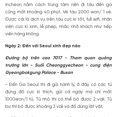
Incheon nằm cách trung tâm nên đi tàu đến ga
cũng mất khoảng 40 phút. Vé tàu 2000 won/ 1 vé.
Được cái là dịch vụ trên tàu cực kì tốt, full wifi, nhân
viên cực kì xinh, lễ phép, nhắc nhở khách như tiếp
viên hàng không.
Ngày 2: Đến với Seoul xinh đẹp nào
Đường bộ trên cao 7017 - Tham quan quảng
trường lớn - Suối Cheonggyecheon - cung điện
Gyeongbokgung Palace - Busan
- Đến Ga Seoul thì đi gửi hành lý, ở đây có các tủ
đựng đồ cực kì thích, gửi cả ngày mà chỉ mất
1000won/1 tủ. Tủ nhỏ thì có thể bỏ được 2 vali. Tủ
bự thì bỏ được khoảng 3 vali và đồ dùng lặt vặt.