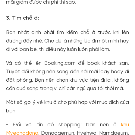
mãi giảm được chi phí thì sao.
3. Tìm chỗ ở:
Bạn nhất định phải tìm kiếm chỗ ở trước khi lên
đường đấy nhé. Cho dù là những lúc đi một mình hay
đi với bạn bè, thì điều này luôn luôn phải làm.
Và có thể lên Booking.com để book khách sạn.
Tuyệt đối không nên sang đến nới mới loay hoay đi
đặt phòng. Bạn nên chọn khu vực tiện đi lại, không
cần quá sang trọng vì chỉ cần ngủ qua tối thôi mà.
Một số gợi ý về khu ở cho phù hợp với mục đích của
bạn:
- Đối với tín đồ shopping: bạn nên ở
khu
Myeongdong
, Dongdaemun, Hyehwa, Namdaeum,