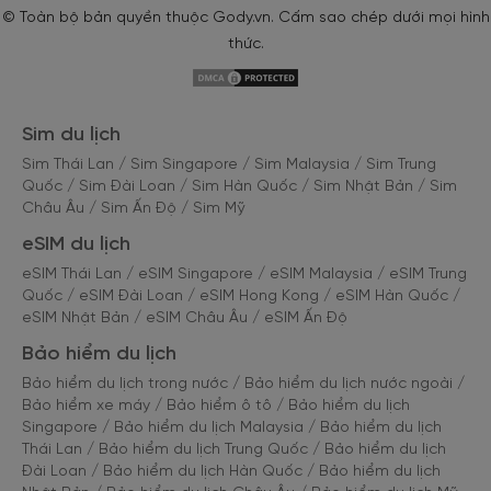
© Toàn bộ bản quyền thuộc Gody.vn. Cấm sao chép dưới mọi hình
thức.
Sim du lịch
Sim Thái Lan
/
Sim Singapore
/
Sim Malaysia
/
Sim Trung
Quốc
/
Sim Đài Loan
/
Sim Hàn Quốc
/
Sim Nhật Bản
/
Sim
Châu Âu
/
Sim Ấn Độ
/
Sim Mỹ
eSIM du lịch
eSIM Thái Lan
/
eSIM Singapore
/
eSIM Malaysia
/
eSIM Trung
Quốc
/
eSIM Đài Loan
/
eSIM Hong Kong
/
eSIM Hàn Quốc
/
eSIM Nhật Bản
/
eSIM Châu Âu
/
eSIM Ấn Độ
Bảo hiểm du lịch
Bảo hiểm du lịch trong nước
/
Bảo hiểm du lịch nước ngoài
/
Bảo hiểm xe máy
/
Bảo hiểm ô tô
/
Bảo hiểm du lịch
Singapore
/
Bảo hiểm du lịch Malaysia
/
Bảo hiểm du lịch
Thái Lan
/
Bảo hiểm du lịch Trung Quốc
/
Bảo hiểm du lịch
Đài Loan
/
Bảo hiểm du lịch Hàn Quốc
/
Bảo hiểm du lịch