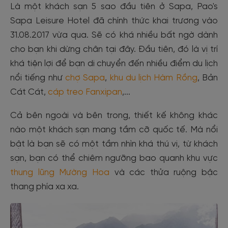
Là một khách sạn 5 sao đầu tiên ở Sapa, Pao's
Sapa Leisure Hotel đã chính thức khai trương vào
31.08.2017 vừa qua. Sẽ có khá nhiều bất ngờ dành
cho bạn khi dừng chân tại đây. Đầu tiên, đó là vị trí
khá tiện lợi để bạn di chuyển đến nhiều điểm du lịch
nổi tiếng như
chợ Sapa
,
khu du lịch Hàm Rồng
, Bản
Cát Cát,
cáp treo Fanxipan
,...
Cả bên ngoài và bên trong, thiết kế không khác
nào một khách sạn mang tầm cỡ quốc tế. Mà nổi
bật là bạn sẽ có một tầm nhìn khá thú vị, từ khách
sạn, bạn có thể chiêm ngưỡng bao quanh khu vực
thung lũng Mường Hoa
và các thửa ruộng bậc
thang phía xa xa.