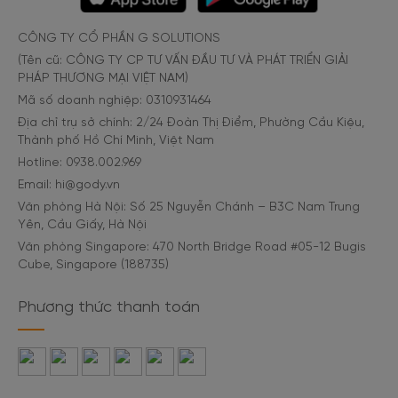
CÔNG TY CỔ PHẦN G SOLUTIONS
(Tên cũ: CÔNG TY CP TƯ VẤN ĐẦU TƯ VÀ PHÁT TRIỂN GIẢI
PHÁP THƯƠNG MẠI VIỆT NAM)
Mã số doanh nghiệp: 0310931464
Địa chỉ trụ sở chính: 2/24 Đoàn Thị Điểm, Phường Cầu Kiệu,
Thành phố Hồ Chí Minh, Việt Nam
Hotline: 0938.002.969
Email: hi@gody.vn
Văn phòng Hà Nội: Số 25 Nguyễn Chánh – B3C Nam Trung
Yên, Cầu Giấy, Hà Nội
Văn phòng Singapore: 470 North Bridge Road #05-12 Bugis
Cube, Singapore (188735)
Phương thức thanh toán