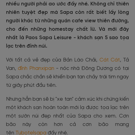
nhiều người phải ao ước đấy nhé. Không chỉ thiên
nhiên tuyệt đẹp mà Sapa còn rất biết lấy lòng
người khác từ những quán cafe view thiên đường,
cho đến những homestay chất lừ. Và mới đây
nhất là Paos Sapa Leisure - khách sạn 5 sao tọa
lạc trên đỉnh núi.
Với tất cả vẻ đẹp của Bản Lào Chải,
Cát Cát
, Tả
Van,
đỉnh Phanxipan
- nóc nhà Đông Dương có tại
Sapa chắc chắn sẽ khiến bạn tan chảy trái tim ngay
từ giây phút đầu tiên.
Nhưng hẳn bạn sẽ bị "xe tan" cảm xúc khi chứng kiến
một khách sạn hoàn toàn mới lạ được tọa lạc trên
một sườn núi đẹp nhất của Sapa cho xem. Cơn
bão này còn hơn cả cơn bão mang
tên
Tubotelsapa
đấy nhé.