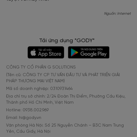
Nguồn: Internet
Tải ứng dụng "GODY"
CÔNG TY CỔ PHẦN G SOLUTIONS
(Tên cũ: CÔNG TY CP TƯ VẤN ĐẦU TƯ VÀ PHÁT TRIỂN GIẢI
PHÁP THƯƠNG MẠI VIỆT NAM)
Mã số doanh nghiệp: 0310931464
Địa chỉ trụ sở chính: 2/24 Đoàn Thị Điểm, Phường Cầu Kiệu,
Thành phố Hồ Chí Minh, Việt Nam
Hotline: 0938.002.969
Email: hi@gody.vn
Văn phòng Hà Nội: Số 25 Nguyễn Chánh – B3C Nam Trung
Yên, Cầu Giấy, Hà Nội