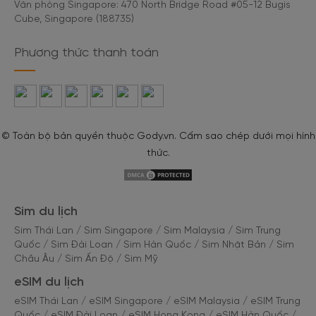
Văn phòng Singapore: 470 North Bridge Road #05-12 Bugis
Cube, Singapore (188735)
Phương thức thanh toán
© Toàn bộ bản quyền thuộc Gody.vn. Cấm sao chép dưới mọi hình
thức.
Sim du lịch
Sim Thái Lan
/
Sim Singapore
/
Sim Malaysia
/
Sim Trung
Quốc
/
Sim Đài Loan
/
Sim Hàn Quốc
/
Sim Nhật Bản
/
Sim
Châu Âu
/
Sim Ấn Độ
/
Sim Mỹ
eSIM du lịch
eSIM Thái Lan
/
eSIM Singapore
/
eSIM Malaysia
/
eSIM Trung
Quốc
/
eSIM Đài Loan
/
eSIM Hong Kong
/
eSIM Hàn Quốc
/