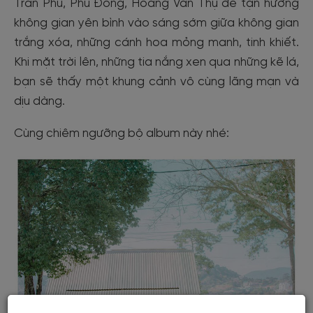
Trần Phú, Phù Đổng, Hoàng Văn Thụ để tận hưởng
không gian yên bình vào sáng sớm giữa không gian
trắng xóa, những cánh hoa mỏng manh, tinh khiết.
Khi mặt trời lên, những tia nắng xen qua những kẽ lá,
bạn sẽ thấy một khung cảnh vô cùng lãng mạn và
dịu dàng.
Cùng chiêm ngưỡng bộ album này nhé: