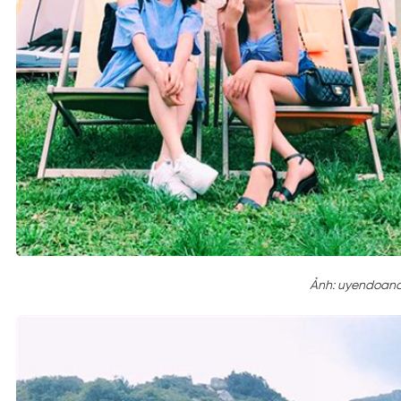
Ảnh:
uyendoand