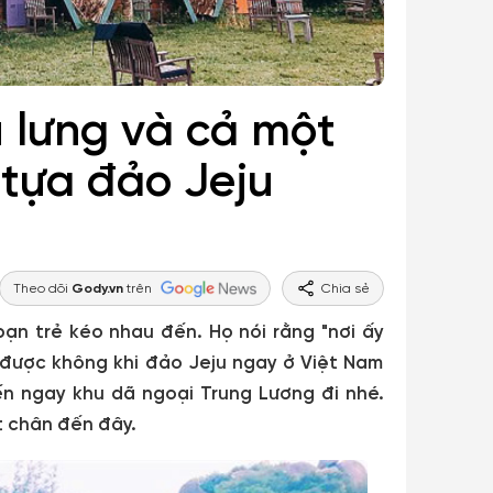
u lưng và cả một
 tựa đảo Jeju
Theo dõi
Gody.vn
trên
Chia sẻ
bạn trẻ kéo nhau đến. Họ nói rằng "nơi ấy
 được không khi đảo Jeju ngay ở Việt Nam
ến ngay khu dã ngoại Trung Lương đi nhé.
 chân đến đây.