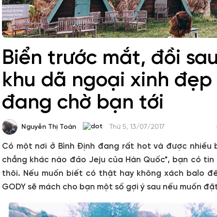
Biển trước mắt, đồi sa
khu dã ngoại xinh đẹp
đang chờ bạn tới
Nguyễn Thị Toàn
Thứ 5, 13/07/2017
Có một nơi ở Bình Định đang rất hot và được nhiều 
chẳng khác nào đảo Jeju của Hàn Quốc", bạn có tin
thôi. Nếu muốn biết có thật hay không xách balo đ
GODY sẽ mách cho bạn một số gợi ý sau nếu muốn đặt