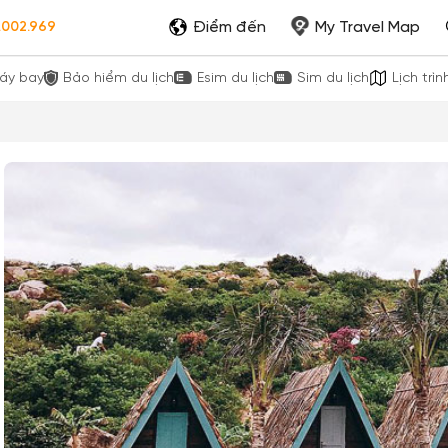
Điểm đến
My Travel Map
.002.969
áy bay
Bảo hiểm du lịch
Esim du lịch
Sim du lịch
Lịch trìn