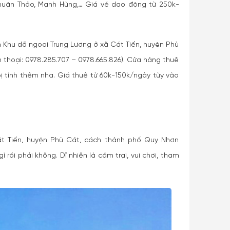
Thuận Thảo, Mạnh Hùng,… Giá vé dao động từ 250k-
n Khu dã ngoại Trung Lương ở xã Cát Tiến, huyện Phù
 thoại: 0978.285.707 – 0978.665.826). Cửa hàng thuê
bị tính thêm nha. Giá thuê từ 60k-150k/ngày tùy vào
t Tiến, huyện Phù Cát, cách thành phố Quy Nhơn
rồi phải không. Dĩ nhiên là cắm trại, vui chơi, tham