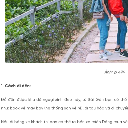
Ảnh: p_494
1. Cách đi đến:
Để đến được khu dã ngoại xinh đẹp này, từ Sài Gòn bạn có thể
như: book vé máy bay (hệ thống săn vé rẻ), đi tàu hỏa và di chuy
Nếu đi bằng xe khách thì bạn có thể ra bến xe miền Đông mua vé 