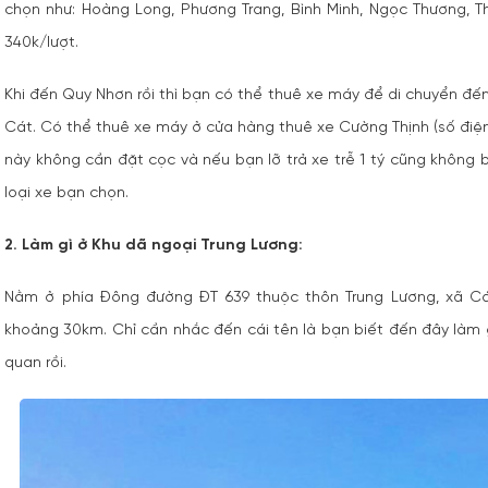
chọn như: Hoàng Long, Phương Trang, Bình Minh, Ngọc Thương, 
340k/lượt.
Khi đến Quy Nhơn rồi thì bạn có thể thuê xe máy để di chuyển đế
Cát. Có thể thuê xe máy ở cửa hàng thuê xe Cường Thịnh (số điện
này không cần đặt cọc và nếu bạn lỡ trả xe trễ 1 tý cũng không 
loại xe bạn chọn.
2. Làm gì ở Khu dã ngoại Trung Lương:
Nằm ở phía Đông đường ĐT 639 thuộc thôn Trung Lương, xã Cá
khoảng 30km. Chỉ cần nhắc đến cái tên là bạn biết đến đây làm gì 
quan rồi.