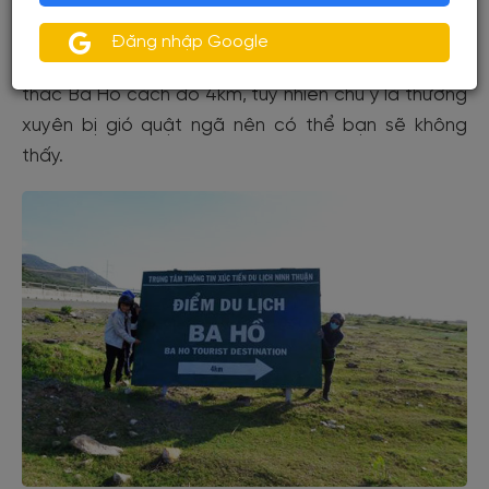
Sau đó, bạn chạy thẳng sẽ gặp một ngã ba và rẽ
Đăng nhập Google
trái. Đoạn này có một bảng hiệu hướng dẫn rẽ vào
thác Ba Hồ cách đó 4km, tuy nhiên chú ý là thường
xuyên bị gió quật ngã nên có thể bạn sẽ không
thấy.