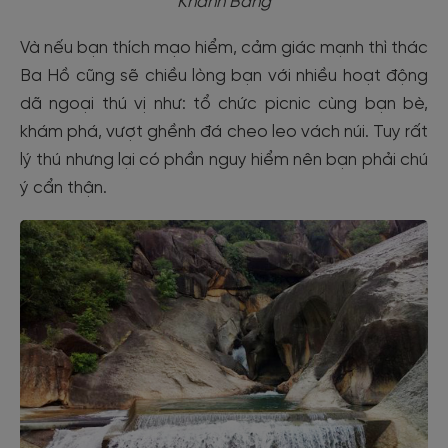
Khánh Bằng
Và nếu bạn thích mạo hiểm, cảm giác mạnh thì thác
Ba Hồ cũng sẽ chiều lòng bạn với nhiều hoạt động
dã ngoại thú vị như: tổ chức picnic cùng bạn bè,
khám phá, vượt ghềnh đá cheo leo vách núi. Tuy rất
lý thú nhưng lại có phần nguy hiểm nên bạn phải chú
ý cẩn thận.