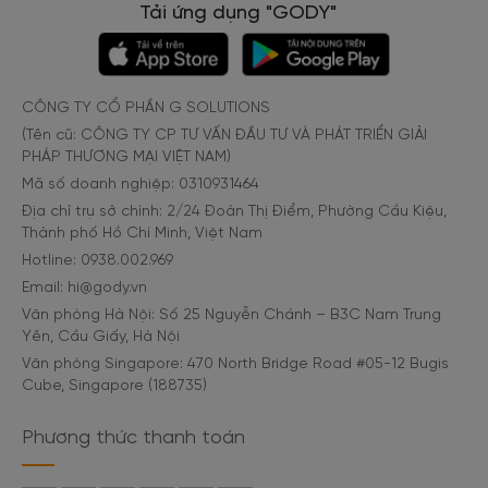
Tải ứng dụng "GODY"
CÔNG TY CỔ PHẦN G SOLUTIONS
(Tên cũ: CÔNG TY CP TƯ VẤN ĐẦU TƯ VÀ PHÁT TRIỂN GIẢI
PHÁP THƯƠNG MẠI VIỆT NAM)
Mã số doanh nghiệp: 0310931464
Địa chỉ trụ sở chính: 2/24 Đoàn Thị Điểm, Phường Cầu Kiệu,
Thành phố Hồ Chí Minh, Việt Nam
Hotline: 0938.002.969
Email: hi@gody.vn
Văn phòng Hà Nội: Số 25 Nguyễn Chánh – B3C Nam Trung
Yên, Cầu Giấy, Hà Nội
Văn phòng Singapore: 470 North Bridge Road #05-12 Bugis
Cube, Singapore (188735)
Phương thức thanh toán