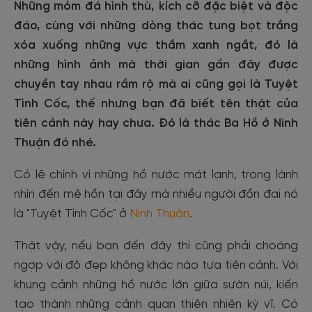
Những mỏm đá hình thù, kích cỡ đặc biệt và độc
đáo, cùng với những dòng thác tung bọt trắng
xóa xuống những vực thắm xanh ngắt, đó là
những hình ảnh mà thời gian gần đây được
chuyền tay nhau rầm rộ mà ai cũng gọi là Tuyệt
Tình Cốc, thế nhưng bạn đã biết tên thật của
tiên cảnh này hay chưa. Đó là thác Ba Hồ ở Ninh
Thuận đó nhé.
Có lẽ chính vì những hồ nước mát lạnh, trong lành
nhìn đến mê hồn tại đây mà nhiều người đồn đại nó
là "Tuyệt Tình Cốc" ở
Ninh Thuận
.
Thật vậy, nếu bạn đến đây thì cũng phải choáng
ngợp với độ đẹp không khác nào tựa tiên cảnh. Với
khung cảnh những hồ nước lớn giữa sườn núi, kiến
tạo thành những cảnh quan thiên nhiên kỳ vĩ. Có