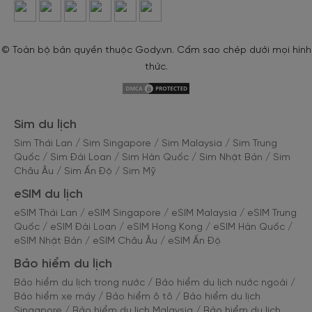
© Toàn bộ bản quyền thuộc Gody.vn. Cấm sao chép dưới mọi hình
thức.
Sim du lịch
Sim Thái Lan
/
Sim Singapore
/
Sim Malaysia
/
Sim Trung
Quốc
/
Sim Đài Loan
/
Sim Hàn Quốc
/
Sim Nhật Bản
/
Sim
Châu Âu
/
Sim Ấn Độ
/
Sim Mỹ
eSIM du lịch
eSIM Thái Lan
/
eSIM Singapore
/
eSIM Malaysia
/
eSIM Trung
Quốc
/
eSIM Đài Loan
/
eSIM Hong Kong
/
eSIM Hàn Quốc
/
eSIM Nhật Bản
/
eSIM Châu Âu
/
eSIM Ấn Độ
Bảo hiểm du lịch
Bảo hiểm du lịch trong nước
/
Bảo hiểm du lịch nước ngoài
/
Bảo hiểm xe máy
/
Bảo hiểm ô tô
/
Bảo hiểm du lịch
Singapore
/
Bảo hiểm du lịch Malaysia
/
Bảo hiểm du lịch