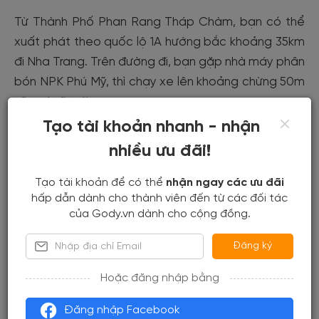
Từ Thành Phố Phan Rang Tháp Chàm, bạn có thể
xuất phát theo quốc lộ 1A hướng bắc khoảng 35km
đi Nha Trang. Trên đường đi, bạn gặp nhà máy phân
bón NPK Phú Mỹ, thì chạy xe lên khoảng chừng 50m
nữa và rẽ trái.
Tạo tài khoản nhanh - nhận
nhiều ưu đãi!
Tạo tài khoản để có thể
nhận ngay các ưu đãi
hấp dẫn dành cho thành viên đến từ các đối tác
của Gody.vn dành cho cộng đồng.
Đăng ký
Hoặc đăng nhập bằng
Đăng nhập Facebook