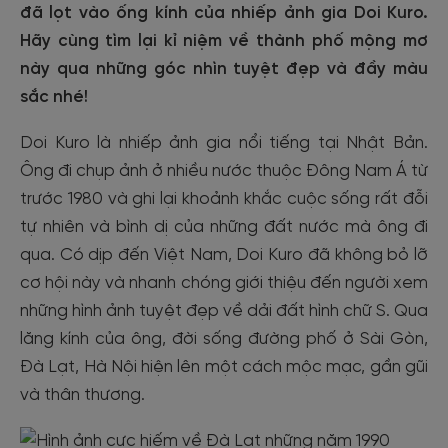
đã lọt vào ống kính của nhiếp ảnh gia Doi Kuro.
Hãy cùng tìm lại kỉ niệm về thành phố mộng mơ
này qua những góc nhìn tuyệt đẹp và đầy màu
sắc nhé!
Doi Kuro là nhiếp ảnh gia nổi tiếng tại Nhật Bản.
Ông đi chụp ảnh ở nhiều nước thuộc Đông Nam Á từ
trước 1980 và ghi lại khoảnh khắc cuộc sống rất đỗi
tự nhiên và bình dị của những đất nước mà ông đi
qua. Có dịp đến Việt Nam, Doi Kuro đã không bỏ lỡ
cơ hội này và nhanh chóng giới thiệu đến người xem
những hình ảnh tuyệt đẹp về dải đất hình chữ S. Qua
lăng kính của ông, đời sống đường phố ở Sài Gòn,
Đà Lạt, Hà Nội hiện lên một cách mộc mạc, gần gũi
và thân thương.