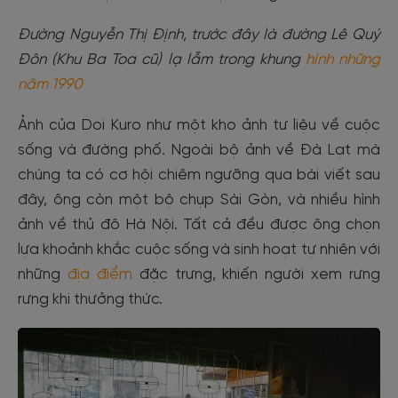
Đường Nguyễn Thị Định, trước đây là đường Lê Quý
Đôn (Khu Ba Toa cũ) lạ lẫm trong khung
hình những
năm 1990
Ảnh của Doi Kuro như một kho ảnh tư liệu về cuộc
sống và đường phố. Ngoài bộ ảnh về Đà Lạt mà
chúng ta có cơ hội chiêm ngưỡng qua bài viết sau
đây, ông còn một bộ chụp Sài Gòn, và nhiều hình
ảnh về thủ đô Hà Nội. Tất cả đều được ông chọn
lựa khoảnh khắc cuộc sống và sinh hoạt tự nhiên với
những
địa điểm
đặc trưng, khiến người xem rưng
rưng khi thưởng thức.