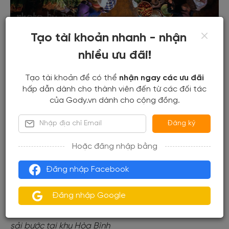
Tạo tài khoản nhanh - nhận
Hình ảnh nhiều màu sắc tại một ngôi chợ Đà Lạt.
nhiều ưu đãi!
Tạo tài khoản để có thể
nhận ngay các ưu đãi
hấp dẫn dành cho thành viên đến từ các đối tác
của Gody.vn dành cho cộng đồng.
Đăng ký
Hoặc đăng nhập bằng
Đăng nhập Facebook
Đăng nhập Google
Phong cách thời trang cá tính của hai cô gái đang
sải bước tại khu Hòa Bình