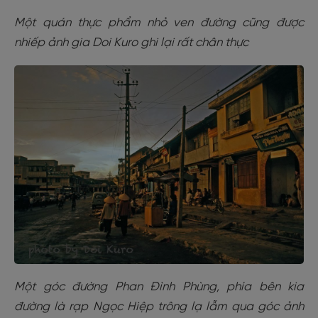
Một quán thực phẩm nhỏ ven đường cũng được
nhiếp ảnh gia Doi Kuro ghi lại rất chân thực
Một góc đường Phan Đình Phùng, phía bên kia
đường là rạp Ngọc Hiệp trông lạ lẫm qua góc ảnh