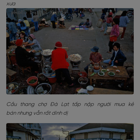
xưa
Cầu thang chợ Đà Lạt tấp nập người mua kẻ
bán nhưng vẫn rất dình dị