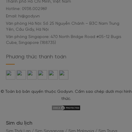
Thành phố Hồ Chí Minh, Việt Nam
Hotline: 0938.002.969
Email: hi@gody.vn
Văn phòng Hà Nội: Số 25 Nguyễn Chánh – B3C Nam Trung
Yên, Cầu Giấy, Hà Nội
Văn phòng Singapore: 470 North Bridge Road #05-12 Bugis
Cube, Singapore (188735)
Phương thức thanh toán
© Toàn bộ bản quyền thuộc Gody.vn. Cấm sao chép dưới mọi hình
thức.
Sim du lịch
Sim Thái Lan
/
Sim Singapore
/
Sim Malaysia
/
Sim Trung