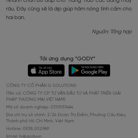
Nhanh chân bù đắp cho "nàng" nào các đấng mày
râu. Đây cũng sẽ là dịp giúp hâm nóng tình cảm cho
hai bạn.
Nguồn: Tổng hợp
Tải ứng dụng "GODY"
CÔNG TY CỔ PHẦN G SOLUTIONS
(Tên cũ: CÔNG TY CP TƯ VẤN ĐẦU TƯ VÀ PHÁT TRIỂN GIẢI
PHÁP THƯƠNG MẠI VIỆT NAM)
Mã số doanh nghiệp: 0310931464
Địa chỉ trụ sở chính: 2/24 Đoàn Thị Điểm, Phường Cầu Kiệu,
Thành phố Hồ Chí Minh, Việt Nam
Hotline: 0938.002.969
Email: hi@gody.vn