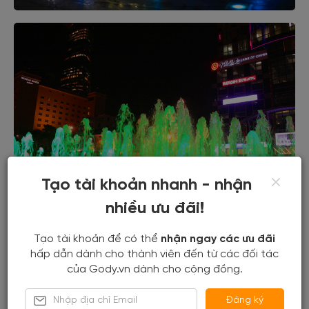
Tạo tài khoản nhanh - nhận
nhiều ưu đãi!
3. Trung tâm thương mại AEON Mall:
Tạo tài khoản để có thể
nhận ngay các ưu đãi
hấp dẫn dành cho thành viên đến từ các đối tác
của Gody.vn dành cho cộng đồng.
Các chị em thì thích gì ngoài đi dạo phố nhỉ, hẳn là
shopping rồi. Và trung tâm thương mại AEON Mall là
Đăng ký
cái tên không thể thiếu. Không gian bên trong được