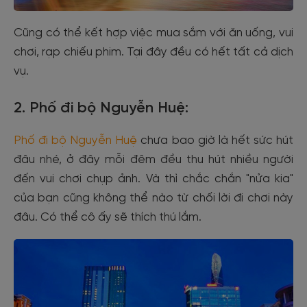
Cũng có thể kết hợp việc mua sắm với ăn uống, vui
chơi, rạp chiếu phim. Tại đây đều có hết tất cả dịch
vụ.
2. Phố đi bộ Nguyễn Huệ:
Phố đi bộ Nguyễn Huệ
chưa bao giờ là hết sức hút
đâu nhé, ở đây mỗi đêm đều thu hút nhiều người
đến vui chơi chụp ảnh. Và thì chắc chắn "nửa kia"
của bạn cũng không thể nào từ chối lời đi chơi này
đâu. Có thể cô ấy sẽ thích thú lắm.