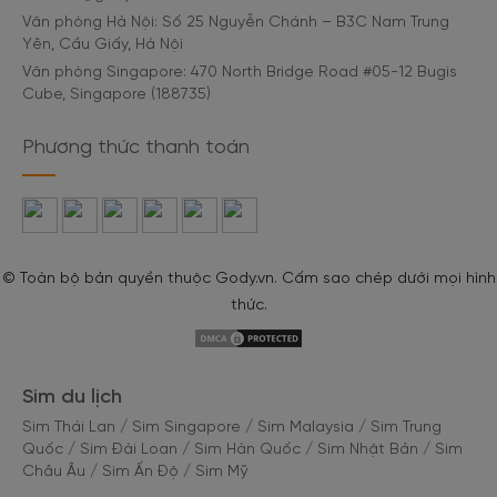
Văn phòng Hà Nội: Số 25 Nguyễn Chánh – B3C Nam Trung
Yên, Cầu Giấy, Hà Nội
Văn phòng Singapore: 470 North Bridge Road #05-12 Bugis
Cube, Singapore (188735)
Phương thức thanh toán
© Toàn bộ bản quyền thuộc Gody.vn. Cấm sao chép dưới mọi hình
thức.
Sim du lịch
Sim Thái Lan
/
Sim Singapore
/
Sim Malaysia
/
Sim Trung
Quốc
/
Sim Đài Loan
/
Sim Hàn Quốc
/
Sim Nhật Bản
/
Sim
Châu Âu
/
Sim Ấn Độ
/
Sim Mỹ