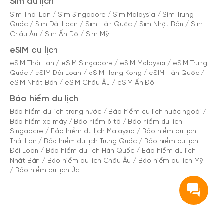
Các nhà mạng tại châu Âu cung cấp dịch vụ 4G với
Sim du lịch
tốc độ cao và độ phủ sóng rộng, giúp bạn truy cập
Sim Thái Lan
/
Sim Singapore
/
Sim Malaysia
/
Sim Trung
Quốc
/
Sim Đài Loan
/
Sim Hàn Quốc
/
Sim Nhật Bản
/
Sim
Internet một cách ổn định và nhanh chóng.
Châu Âu
/
Sim Ấn Độ
/
Sim Mỹ
Nhiều nhà mạng cung cấp dịch vụ khách hàng bằng
eSIM du lịch
tiếng Anh và các ngôn ngữ khác, giúp bạn dễ dàng
eSIM Thái Lan
/
eSIM Singapore
/
eSIM Malaysia
/
eSIM Trung
Quốc
/
eSIM Đài Loan
/
eSIM Hong Kong
/
eSIM Hàn Quốc
/
nhận được hỗ trợ khi cần thiết.
eSIM Nhật Bản
/
eSIM Châu Âu
/
eSIM Ấn Độ
Bảo hiểm du lịch
Nhà mạng cung cấp SIM du lịch ở Italia
Bảo hiểm du lịch trong nước
/
Bảo hiểm du lịch nước ngoài
/
Bảo hiểm xe máy
/
Bảo hiểm ô tô
/
Bảo hiểm du lịch
Có nhiều nhà mạng cung cấp SIM du lịch ở Italia, mỗi
Singapore
/
Bảo hiểm du lịch Malaysia
/
Bảo hiểm du lịch
nhà mạng có những ưu và nhược điểm riêng. Dưới
Thái Lan
/
Bảo hiểm du lịch Trung Quốc
/
Bảo hiểm du lịch
Đài Loan
/
Bảo hiểm du lịch Hàn Quốc
/
Bảo hiểm du lịch
đây là một số nhà mạng phổ biến nhất:
Nhật Bản
/
Bảo hiểm du lịch Châu Âu
/
Bảo hiểm du lịch Mỹ
/
Bảo hiểm du lịch Úc
Cộng hòa Séc - O2
: cung cấp mạng lưới phủ sóng
rộng khắp, đảm bảo kết nối ổn định cho du khách. O2
có nhiều gói cước SIM du lịch phù hợp với nhu cầu sử
dụng khác nhau, từ dung lượng data lớn đến giá cả