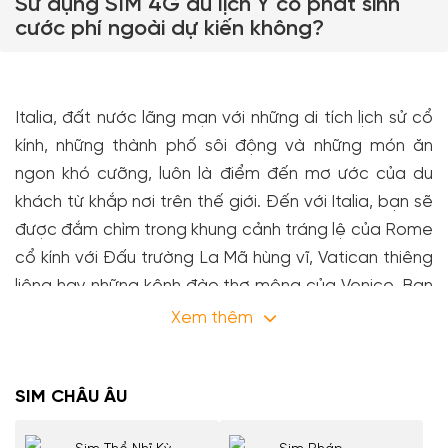
Sử dụng SIM 4G du lịch Ý có phát sinh
cước phí ngoài dự kiến không?
Italia, đất nước lãng mạn với những di tích lịch sử cổ
kính, những thành phố sôi động và những món ăn
ngon khó cưỡng, luôn là điểm đến mơ ước của du
khách từ khắp nơi trên thế giới. Đến với Italia, bạn sẽ
được đắm chìm trong khung cảnh tráng lệ của Rome
cổ kính với Đấu trường La Mã hùng vĩ, Vatican thiêng
liêng hay những kênh đào thơ mộng của Venice. Bạn
cũng có thể lạc bước giữa những con phố cổ kính
Xem thêm
của Florence, nơi lưu giữ kho tàng nghệ thuật vô giá,
hay khám phá nét đẹp hiện đại của Milan, kinh đô
SIM CHÂU ÂU
thời trang của thế giới. Italia còn thu hút du khách bởi
nền ẩm thực phong phú và tinh tế, với những món mỳ