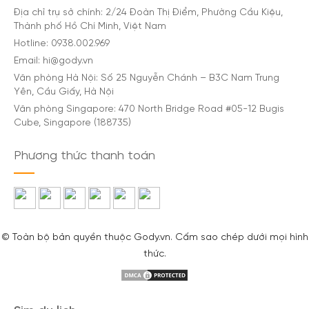
Địa chỉ trụ sở chính: 2/24 Đoàn Thị Điểm, Phường Cầu Kiệu,
Tại sao nên dùng SIM 4G khi du lịch Italia
Thành phố Hồ Chí Minh, Việt Nam
Hotline: 0938.002.969
Khi du lịch đến Italia, việc sử dụng SIM 4G là một giải
Email: hi@gody.vn
pháp tiện lợi để duy trì kết nối internet và nghe gọi.
Văn phòng Hà Nội: Số 25 Nguyễn Chánh – B3C Nam Trung
Dưới đây là một số thông tin về SIM du lịch 4G ở
Yên, Cầu Giấy, Hà Nội
Italia:
Văn phòng Singapore: 470 North Bridge Road #05-12 Bugis
Cube, Singapore (188735)
Kết nối internet mọi lúc mọi nơi, dễ dàng truy cập
Phương thức thanh toán
bản đồ, tìm kiếm thông tin du lịch và chia sẻ khoảnh
khắc đẹp với bạn bè và gia đình.
Gọi điện thoại miễn phí hoặc với chi phí thấp để liên
lạc với người thân và đặt dịch vụ.
© Toàn bộ bản quyền thuộc Gody.vn. Cấm sao chép dưới mọi hình
thức.
Sử dụng các ứng dụng di động hữu ích như bản đồ
offline, dịch thuật, đặt xe,…