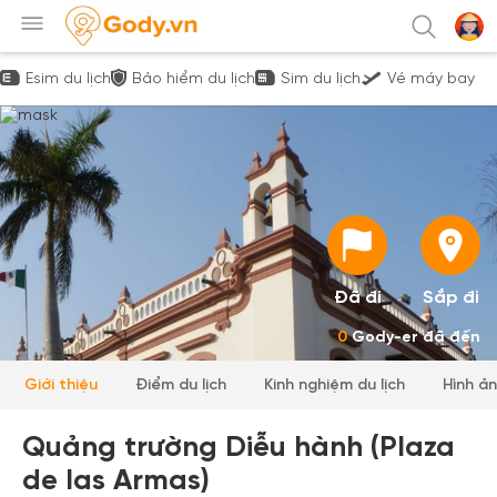
Esim du lịch
Bảo hiểm du lịch
Sim du lịch
Vé máy bay
Đã đi
Sắp đi
0
Gody-er đã đến
Giới thiệu
Điểm du lịch
Kinh nghiệm du lịch
Hình ả
Quảng trường Diễu hành (Plaza
de las Armas)