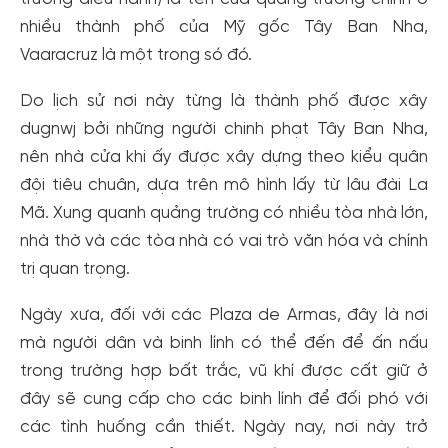
nhiều thành phố của Mỹ gốc Tây Ban Nha,
Vaaracruz là một trong só đó.
Do lịch sử nơi này từng là thành phố được xây
dugnwj bởi những người chinh phạt Tây Ban Nha,
nên nhà cửa khi ấy được xây dựng theo kiểu quân
đội tiêu chuân, dựa trên mô hình lấy từ lâu đài La
Mã. Xung quanh quảng trường có nhiều tòa nhà lớn,
nhà thờ và các tòa nhà có vai trò văn hóa và chính
trị quan trọng.
Ngày xưa, đối với các Plaza de Armas, đây là nơi
mà người dân và binh lính có thể đến để ấn nấu
Tạo tài khoản nhanh - nhận nhiều ưu
trong trường hợp bất trắc, vũ khí được cất giữ ở
đãi!
đây sẽ cung cấp cho các binh lính để đối phó với
Tạo tài khoản để có thể
nhận ngay các ưu đãi
hấp dẫn
các tình huống cần thiết. Ngày nay, nơi này trở
dành cho thành viên đến từ các đối tác của Gody.vn dành