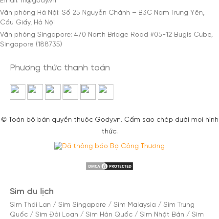
Email: hi@gody.vn
Văn phòng Hà Nội: Số 25 Nguyễn Chánh – B3C Nam Trung Yên,
Cầu Giấy, Hà Nội
Văn phòng Singapore: 470 North Bridge Road #05-12 Bugis Cube,
Singapore (188735)
Phương thức thanh toán
© Toàn bộ bản quyền thuộc Gody.vn. Cấm sao chép dưới mọi hình
thức.
Sim du lịch
Sim Thái Lan
/
Sim Singapore
/
Sim Malaysia
/
Sim Trung
Quốc
/
Sim Đài Loan
/
Sim Hàn Quốc
/
Sim Nhật Bản
/
Sim