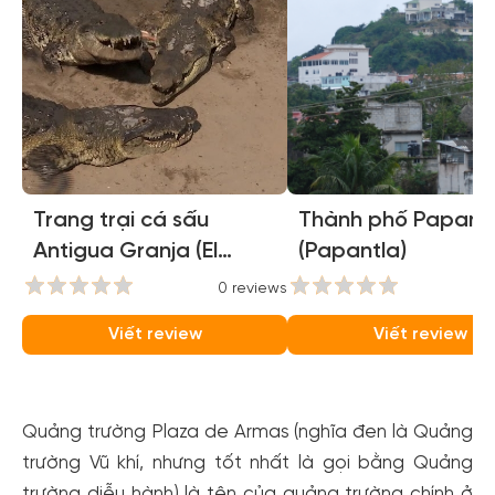
Trang trại cá sấu
Thành phố Papant
Antigua Granja (El
(Papantla)
Colibri de la Antigua
0 reviews
0
Granja de Cocodrilos)
Viết review
Viết review
Quảng trường Plaza de Armas (nghĩa đen là Quảng
trường Vũ khí, nhưng tốt nhất là gọi bằng Quảng
trường diễu hành) là tên của quảng trường chính ở