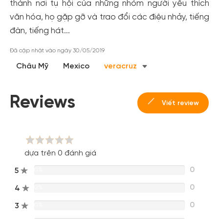
thành nơi tụ hội của những nhóm người yêu thích
cho cộng đồng.
văn hóa, họ gặp gỡ và trao đổi các điệu nhảy, tiếng
Đăng ký
đàn, tiếng hát...
Hoặc đăng nhập bằng
Đã cập nhật vào ngày 30/05/2019
Đăng nhập Facebook
Đăng nhập Google
Châu Mỹ
Mexico
veracruz
Reviews
Viết review
dựa trên 0 đánh giá
0
5
0%
0
4
0%
0
3
0%