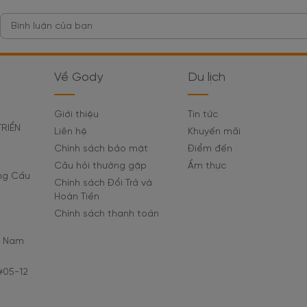
Về Gody
Du lịch
Giới thiệu
Tin tức
TRIỂN
Liên hệ
Khuyến mãi
Chính sách bảo mật
Điểm đến
Câu hỏi thường gặp
Ẩm thực
ờng Cầu
Chính sách Đổi Trả và
Hoàn Tiền
Chính sách thanh toán
C Nam
#05-12