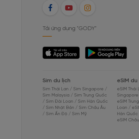
FB
YT
IG
Tải ứng dụng "GODY"
Tải ứng dụng
Tải ứng dụng
"GODY"
"GODY"
Sim du lịch
eSIM du 
Sim Thái Lan
/
Sim Singapore
/
eSIM Thái 
Sim Malaysia
/
Sim Trung Quốc
Singapore
/
Sim Đài Loan
/
Sim Hàn Quốc
eSIM Trun
/
Sim Nhật Bản
/
Sim Châu Âu
Loan
/
eS
/
Sim Ấn Độ
/
Sim Mỹ
Hàn Quốc
eSIM Châu