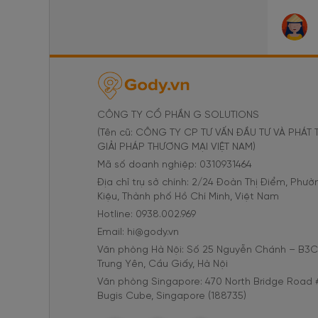
CÔNG TY CỔ PHẦN G SOLUTIONS
(Tên cũ: CÔNG TY CP TƯ VẤN ĐẦU TƯ VÀ PHÁT 
GIẢI PHÁP THƯƠNG MẠI VIỆT NAM)
Mã số doanh nghiệp: 0310931464
Địa chỉ trụ sở chính: 2/24 Đoàn Thị Điểm, Phư
Kiệu, Thành phố Hồ Chí Minh, Việt Nam
Hotline: 0938.002.969
Email: hi@gody.vn
Văn phòng Hà Nội: Số 25 Nguyễn Chánh – B3
Trung Yên, Cầu Giấy, Hà Nội
Văn phòng Singapore: 470 North Bridge Road 
Bugis Cube, Singapore (188735)