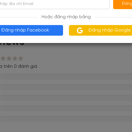
là pháo đài hoặc bức tường phòng thủ.
Đăng
Hoặc đăng nhập bằng
hật vào ngày 24/06/2019
Đăng nhập Facebook
Đăng nhập Google
views
a trên 0 đánh giá
0%
0%
0%
0%
0%