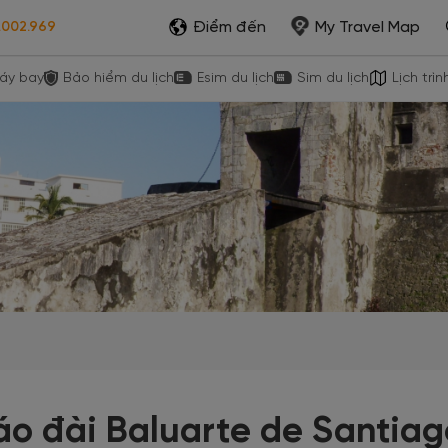
Điểm đến
My Travel Map
.002.969
áy bay
Bảo hiểm du lịch
Esim du lịch
Sim du lịch
Lịch trìn
áo đài Baluarte de Santiag