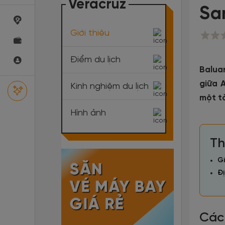
Veracruz
Sa
Giới thiệu
Điểm du lịch
Balua
giữa 
Kinh nghiệm du lịch
một t
Hình ảnh
Th
Gi
Đị
Các