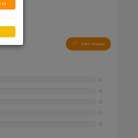
 ký
Viết review
0
0
0
0
0