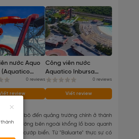
iên nước Aquo
Công viên nước
 (Aquatico
Aquatico Inbursa
a Waterpark)
0 reviews
(Aquatico Inbursa
0 reviews
waterpark)
Viết review
Viết review
g cách đi bộ đến quảng trường chính ở thành
 thành
nên bức tường bên ngoài khổng lồ bao quanh
c và từ cướp biển. Từ "Baluarte" thực sự có