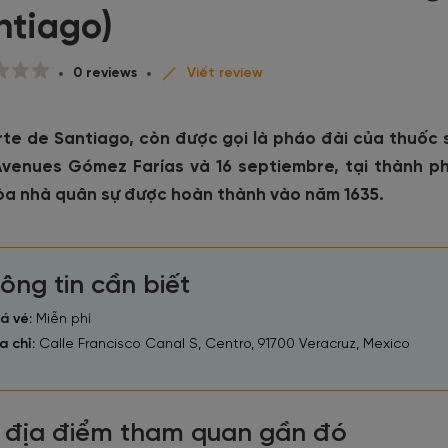
ntiago)
0 reviews
Viết review
rte de Santiago, còn được gọi là pháo đài của thuốc s
Avenues Gómez Farías và 16 septiembre, tại thành ph
òa nhà quân sự được hoàn thành vào năm 1635.
ông tin cần biết
á vé:
Miễn phí
a chỉ:
Calle Francisco Canal S, Centro, 91700 Veracruz, Mexico
 địa điểm tham quan gần đó