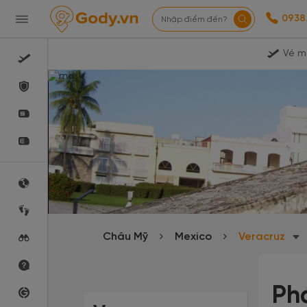
0938
Nhập điểm đến?
Vé m
Châu Mỹ
Mexico
Veracruz
Ph