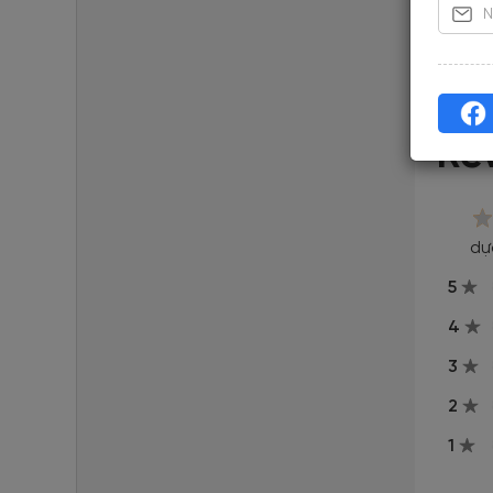
nghĩa 
Đã cập n
Re
dự
5
4
3
2
1