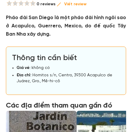
0 reviews
Viết review
Pháo đài San Diego là một pháo đài hình ngôi sao
ở Acapulco, Guerrero, Mexico, do đế quốc Tây
Ban Nha xây dựng.
Thông tin cần biết
Giá vé:
không có
Địa chỉ:
Hornitos s/n, Centro, 39300 Acapulco de
Juárez, Gro., Mê-hi-cô
Các địa điểm tham quan gần đó