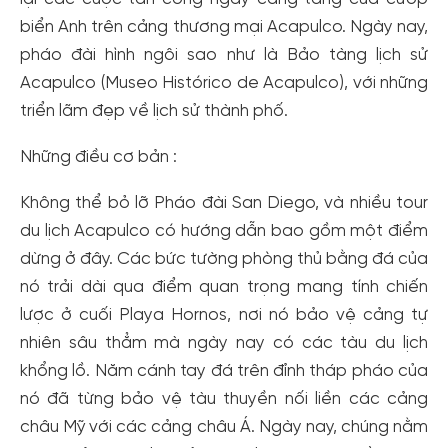
biển Anh trên cảng thương mại Acapulco. Ngày nay,
pháo đài hình ngôi sao như là Bảo tàng lịch sử
Acapulco (Museo Histórico de Acapulco), với những
triển lãm đẹp về lịch sử thành phố.
Những điều cơ bản :
Không thể bỏ lỡ Pháo đài San Diego, và nhiều tour
du lịch Acapulco có hướng dẫn bao gồm một điểm
dừng ở đây. Các bức tường phòng thủ bằng đá của
nó trải dài qua điểm quan trọng mang tính chiến
lược ở cuối Playa Hornos, nơi nó bảo vệ cảng tự
nhiên sâu thẳm mà ngày nay có các tàu du lịch
khổng lồ. Năm cánh tay đá trên đỉnh tháp pháo của
nó đã từng bảo vệ tàu thuyền nối liền các cảng
châu Mỹ với các cảng châu Á. Ngày nay, chúng nằm