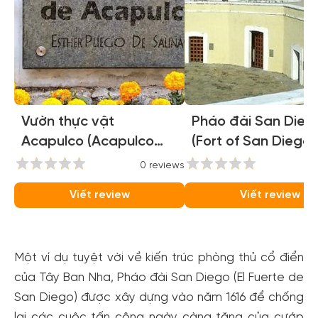
Vườn thực vật
Pháo đài San Dieg
Acapulco (Acapulco
(Fort of San Diego)
Botanical Garden)
0 reviews
0
Viết review
Viết review
Một ví dụ tuyệt vời về kiến ​​trúc phòng thủ cổ điển
của Tây Ban Nha, Pháo đài San Diego (El Fuerte de
San Diego) được xây dựng vào năm 1616 để chống
lại các cuộc tấn công ngày càng tăng của cướp