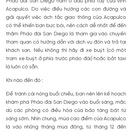
Pháo đài San Diego nằm ở đầu phía tây của vịnh
Tạo tài khoản nhanh - nhận nhiều ưu
Acapulco. Do việc điều hướng các con đường và
đãi!
giải quyết việc ách tắc giao thông của Acapulco
Tạo tài khoản để có thể
nhận ngay các ưu đãi
hấp dẫn
có thể khiến bạn bực bội, nên cách dễ nhất để đến
dành cho thành viên đến từ các đối tác của Gody.vn dành
thăm Pháo đài San Diego là tham gia vào chuyến
cho cộng đồng.
tham quan có hướng dẫn với dịch vụ đón và trả tại
Đăng ký
khách sạn. Nếu không thì hãy đi xe buýt (có một
Hoặc đăng nhập bằng
trạm xe buýt ở phía trước pháo đài) hoặc bắt taxi
Đăng nhập Facebook
Đăng nhập Google
là luôn có sẵn.
Khi nào đến đó :
Để tránh cái nóng buổi chiều, bạn nên lên kế hoạch
khám phá Pháo đài San Diego vào buổi sáng, mặc
dù các phòng có điều hòa của bảo tàng bật từ
sáng sớm. Nhìn chung, mùa cao điểm của Acapulco
là vào những tháng mùa đông, từ tháng 12 đến