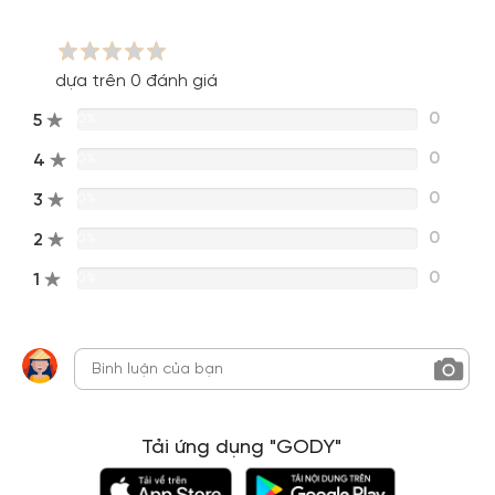
dựa trên 0 đánh giá
0
5
0%
0
4
0%
0
3
0%
0
2
0%
0
1
0%
Tải ứng dụng "GODY"