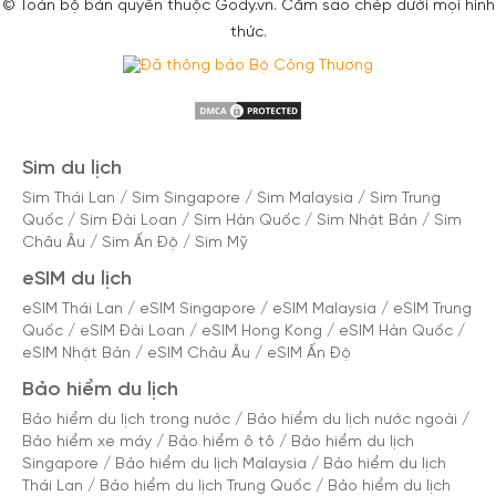
© Toàn bộ bản quyền thuộc Gody.vn. Cấm sao chép dưới mọi hình
thức.
Sim du lịch
Sim Thái Lan
/
Sim Singapore
/
Sim Malaysia
/
Sim Trung
Quốc
/
Sim Đài Loan
/
Sim Hàn Quốc
/
Sim Nhật Bản
/
Sim
Châu Âu
/
Sim Ấn Độ
/
Sim Mỹ
eSIM du lịch
eSIM Thái Lan
/
eSIM Singapore
/
eSIM Malaysia
/
eSIM Trung
Quốc
/
eSIM Đài Loan
/
eSIM Hong Kong
/
eSIM Hàn Quốc
/
eSIM Nhật Bản
/
eSIM Châu Âu
/
eSIM Ấn Độ
Bảo hiểm du lịch
Bảo hiểm du lịch trong nước
/
Bảo hiểm du lịch nước ngoài
/
Bảo hiểm xe máy
/
Bảo hiểm ô tô
/
Bảo hiểm du lịch
Singapore
/
Bảo hiểm du lịch Malaysia
/
Bảo hiểm du lịch
Thái Lan
/
Bảo hiểm du lịch Trung Quốc
/
Bảo hiểm du lịch