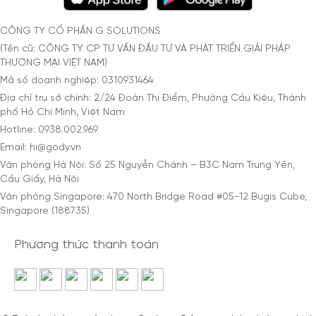
CÔNG TY CỔ PHẦN G SOLUTIONS
(Tên cũ: CÔNG TY CP TƯ VẤN ĐẦU TƯ VÀ PHÁT TRIỂN GIẢI PHÁP
THƯƠNG MẠI VIỆT NAM)
Mã số doanh nghiệp: 0310931464
Địa chỉ trụ sở chính: 2/24 Đoàn Thị Điểm, Phường Cầu Kiệu, Thành
phố Hồ Chí Minh, Việt Nam
Hotline: 0938.002.969
Email: hi@gody.vn
Văn phòng Hà Nội: Số 25 Nguyễn Chánh – B3C Nam Trung Yên,
Cầu Giấy, Hà Nội
Văn phòng Singapore: 470 North Bridge Road #05-12 Bugis Cube,
Singapore (188735)
Phương thức thanh toán