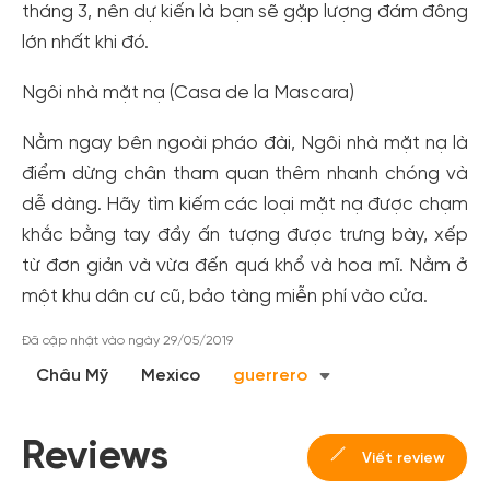
tháng 3, nên dự kiến là bạn sẽ gặp lượng đám đông
lớn nhất khi đó.
Ngôi nhà mặt nạ (Casa de la Mascara)
Nằm ngay bên ngoài pháo đài, Ngôi nhà mặt nạ là
điểm dừng chân tham quan thêm nhanh chóng và
dễ dàng. Hãy tìm kiếm các loại mặt nạ được chạm
khắc bằng tay đầy ấn tượng được trưng bày, xếp
từ đơn giản và vừa đến quá khổ và hoa mĩ. Nằm ở
một khu dân cư cũ, bảo tàng miễn phí vào cửa.
Đã cập nhật vào ngày 29/05/2019
Châu Mỹ
Mexico
guerrero
Reviews
Viết review