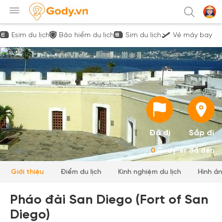
Esim du lịch
Bảo hiểm du lịch
Sim du lịch
Vé máy bay
Đã đi
Sắp đi
0
Gody-er đã đến
Giới thiệu
Điểm du lịch
Kinh nghiệm du lịch
Hình ả
Pháo đài San Diego (Fort of San
Diego)