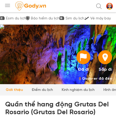
Esim du lịch
Bảo hiểm du lịch
Sim du lịch
Vé máy bay
Đã đi
Sắp đi
0
Gody-er đã đến
Giới thiệu
Điểm du lịch
Kinh nghiệm du lịch
Hình ả
Quần thể hang động Grutas Del
Rosario (Grutas Del Rosario)