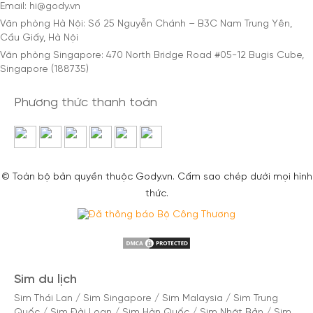
Email: hi@gody.vn
Văn phòng Hà Nội: Số 25 Nguyễn Chánh – B3C Nam Trung Yên,
Cầu Giấy, Hà Nội
Văn phòng Singapore: 470 North Bridge Road #05-12 Bugis Cube,
Singapore (188735)
Phương thức thanh toán
© Toàn bộ bản quyền thuộc Gody.vn. Cấm sao chép dưới mọi hình
thức.
Sim du lịch
Sim Thái Lan
/
Sim Singapore
/
Sim Malaysia
/
Sim Trung
Quốc
/
Sim Đài Loan
/
Sim Hàn Quốc
/
Sim Nhật Bản
/
Sim