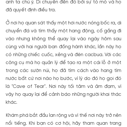
anh ta chú ý. Di chuyển đến đó bởi sự tò mò và họ
đã quyết định điều tra.
Ở nơi họ quan sát thấy một hơi nước nóng bốc ra, di
chuyển đá và tìm thấy một hang động, cố gắng đi
vào nhưng không thể quay lại vào ngày hôm sau
cùng với hai người bạn đồng hành khác, lần này họ
có những chiếc cuốc, xẻng và đèn cacbua. Với các
công cụ mà họ quản lý để tạo ra một cái lỗ ở một
trong các sườn núi, họ đã tìm cách vào hang tìm
nước bất cứ nơi nào họ bước, vì lý do đó họ gọi đó
là "Cave of Tear". Nơi này tối tăm và ảm đạm, vì
vậy họ quay lại để cảnh báo những người khai thác
Tạo tài khoản nhanh - nhận nhiều ưu
khác.
đãi!
Khám phá bắt đầu lan rộng và vì thế nơi này trở nên
Tạo tài khoản để có thể
nhận ngay các ưu đãi
hấp dẫn
nổi tiếng. Khi bạn có cơ hội, hãy tham quan trang
dành cho thành viên đến từ các đối tác của Gody.vn dành