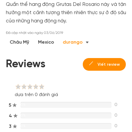
Quần thể hang động Grutas Del Rosario này và tận
cho cộng đồng.
hưởng một cảnh tượng thiên nhiên thực sự ở độ sâu
Đăng ký
của những hang động này.
Hoặc đăng nhập bằng
Đã cập nhật vào ngày 03/06/2019
Đăng nhập Facebook
Đăng nhập Google
Châu Mỹ
Mexico
durango
Reviews
Viết review
dựa trên 0 đánh giá
0
5
0%
0
4
0%
0
3
0%