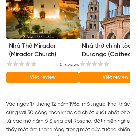
Nhà Thờ Mirador
Nhà thờ chính tòa
(Mirador Church)
Durango (Cathedra
Basilica of Durango
0 reviews
0
Viết review
Viết review
Vào ngày 17 tháng 12 năm 1966, một người khai thác
cùng với 30 công nhân khác đã chiết xuất phốt pho
từ các mỏ nằm ở Sierra del Rosario, đột nhiên nghe
thấy một âm thanh rỗng trong một bức tường khiến