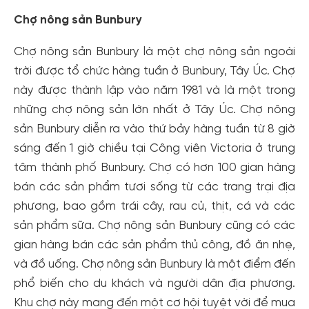
Chợ nông sản Bunbury
Chợ nông sản Bunbury là một chợ nông sản ngoài
trời được tổ chức hàng tuần ở Bunbury, Tây Úc. Chợ
này được thành lập vào năm 1981 và là một trong
những chợ nông sản lớn nhất ở Tây Úc. Chợ nông
sản Bunbury diễn ra vào thứ bảy hàng tuần từ 8 giờ
sáng đến 1 giờ chiều tại Công viên Victoria ở trung
tâm thành phố Bunbury. Chợ có hơn 100 gian hàng
bán các sản phẩm tươi sống từ các trang trại địa
phương, bao gồm trái cây, rau củ, thịt, cá và các
sản phẩm sữa. Chợ nông sản Bunbury cũng có các
gian hàng bán các sản phẩm thủ công, đồ ăn nhẹ,
và đồ uống. Chợ nông sản Bunbury là một điểm đến
phổ biến cho du khách và người dân địa phương.
Khu chợ này mang đến một cơ hội tuyệt vời để mua