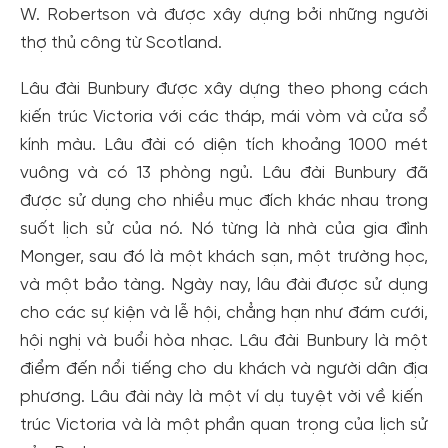
W. Robertson và được xây dựng bởi những người
thợ thủ công từ Scotland.
Lâu đài Bunbury được xây dựng theo phong cách
kiến ​​trúc Victoria với các tháp, mái vòm và cửa sổ
kính màu. Lâu đài có diện tích khoảng 1000 mét
vuông và có 13 phòng ngủ. Lâu đài Bunbury đã
được sử dụng cho nhiều mục đích khác nhau trong
suốt lịch sử của nó. Nó từng là nhà của gia đình
Monger, sau đó là một khách sạn, một trường học,
và một bảo tàng. Ngày nay, lâu đài được sử dụng
cho các sự kiện và lễ hội, chẳng hạn như đám cưới,
hội nghị và buổi hòa nhạc. Lâu đài Bunbury là một
điểm đến nổi tiếng cho du khách và người dân địa
phương. Lâu đài này là một ví dụ tuyệt vời về kiến ​​
trúc Victoria và là một phần quan trọng của lịch sử