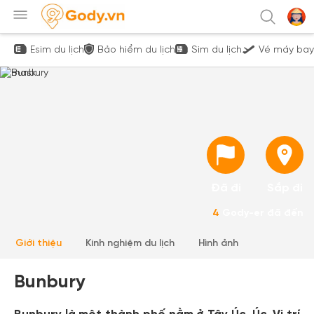
Esim du lịch
Bảo hiểm du lịch
Sim du lịch
Vé máy bay
Đã đi
Sắp đi
4
Gody-er đã đến
Giới thiệu
Kinh nghiệm du lịch
Hình ảnh
Bunbury