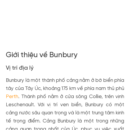
Xem tất cả ảnh
Giới thiệu về Bunbury
Vị trí địa lý
Bunbury là một thành phố cảng nằm ở bờ biển phía
tây của Tây Úc, khoảng 175 km về phía nam thủ phủ
Perth
. Thành phố nằm ở cửa sông Collie, trên vịnh
Leschenault. Với vị trí ven biển, Bunbury có một
cảng nước sâu quan trọng và là một trung tâm kinh
tế trọng điểm. Cảng Bunbury là một trong những
cảng quan trọng nhất của Úc, phục vụ việc xuất