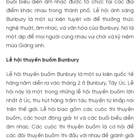
buổi biểu diễn âm nhạc được tổ chức tại các địa
điểm khác nhau trong thành phố. Lễ hội ánh sáng
Bunbury là một sự kiện tuyệt vời để thưởng thức
nghệ thuật, âm nhạc, và văn hóa của Bunbury. Nó là
một dịp để mọi người cùng nhau vui chơi và kỷ niệm
mùa Giáng sinh.
Lễ hội thuyền buồm Bunbury
Lễ hội thuyền buồm Bunbury là một sự kiện quốc tế
hàng năm diễn ra vào tháng 2 ở Bunbury, Tây Úc. Lễ
hội này là một trong những lễ hội thuyền buồm lớn
nhất ở Úc, thu hút hàng trăm tàu thuyền từ khắp nơi
trên thế giới. Lễ hội bao gồm các cuộc thi thuyền
buồm, các hoạt động giải trí và các buổi biểu diễn
âm nhạc. Các cuộc thi thuyền buồm là cơ hội để
các đội thuyền buồm thi đấu với nhau để giành giải