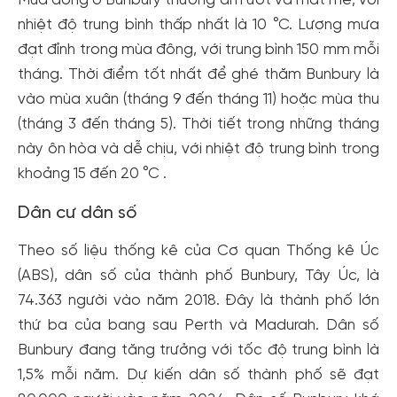
Mùa đông ở Bunbury thường ẩm ướt và mát mẻ, với
nhiệt độ trung bình thấp nhất là 10 °C. Lượng mưa
đạt đỉnh trong mùa đông, với trung bình 150 mm mỗi
tháng. Thời điểm tốt nhất để ghé thăm Bunbury là
vào mùa xuân (tháng 9 đến tháng 11) hoặc mùa thu
(tháng 3 đến tháng 5). Thời tiết trong những tháng
này ôn hòa và dễ chịu, với nhiệt độ trung bình trong
khoảng 15 đến 20 °C .
Dân cư dân số
Theo số liệu thống kê của Cơ quan Thống kê Úc
(ABS), dân số của thành phố Bunbury, Tây Úc, là
74.363 người vào năm 2018. Đây là thành phố lớn
thứ ba của bang sau Perth và Madurah. Dân số
Bunbury đang tăng trưởng với tốc độ trung bình là
1,5% mỗi năm. Dự kiến dân số thành phố sẽ đạt