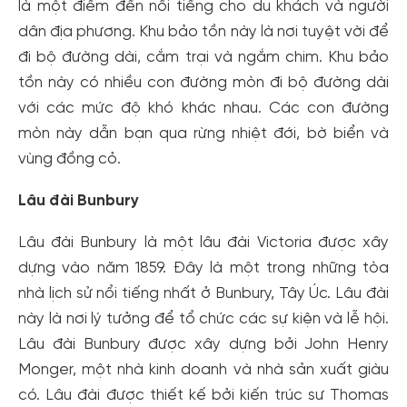
là một điểm đến nổi tiếng cho du khách và người
dân địa phương. Khu bảo tồn này là nơi tuyệt vời để
đi bộ đường dài, cắm trại và ngắm chim. Khu bảo
tồn này có nhiều con đường mòn đi bộ đường dài
với các mức độ khó khác nhau. Các con đường
mòn này dẫn bạn qua rừng nhiệt đới, bờ biển và
vùng đồng cỏ.
Lâu đài Bunbury
Lâu đài Bunbury là một lâu đài Victoria được xây
dựng vào năm 1859. Đây là một trong những tòa
nhà lịch sử nổi tiếng nhất ở Bunbury, Tây Úc. Lâu đài
này là nơi lý tưởng để tổ chức các sự kiện và lễ hội.
Lâu đài Bunbury được xây dựng bởi John Henry
Monger, một nhà kinh doanh và nhà sản xuất giàu
có. Lâu đài được thiết kế bởi kiến ​​trúc sư Thomas