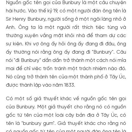
Nguồn gốc tên gọi của Bunbury là một câu chuyện
hài hước. Vào thế kỷ 19, có một người đàn ông tên là
Sir Henry Bunbury, người sống ở một ngôi làng nhỏ ở
Anh. Ông ta là một người rất thích tiệc tùng và
thường xuyên vắng mặt khỏi nhà để tham dự các
sự kiện. Khi vợ ông ấy hỏi ông ấy đang đi đâu, ông
ấy thường nói rằng ông ấy đang đi "Bunbury". Câu
nói "đi Bunbury" dần dần trở thành một cách nói mỉa
mai để chỉ việc trốn tránh một trách nhiệm nào đó.
Nó cũng trở thành tên của một thành phố ở Tây Úc,
được thành lập vào năm 1833.
Có một số giả thuyết khác về nguồn gốc tên gọi
của Bunbury. Một giả thuyết cho rằng nó có nguồn
gốc từ tên của một loài cây bản địa ở Tây Úc, có
tên là "bunbury gum". Giả thuyết khác cho rằng nó
có nguồn gốc từ tên của một người đàn ông tên là