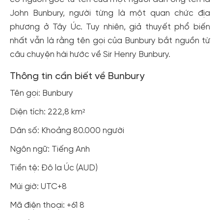
John Bunbury, người từng là một quan chức địa
phương ở Tây Úc. Tuy nhiên, giả thuyết phổ biến
nhất vẫn là rằng tên gọi của Bunbury bắt nguồn từ
câu chuyện hài hước về Sir Henry Bunbury.
Thông tin cần biết về Bunbury
Tên gọi: Bunbury
Diện tích: 222,8 km²
Dân số: Khoảng 80.000 người
Ngôn ngữ: Tiếng Anh
Tiền tệ: Đô la Úc (AUD)
Múi giờ: UTC+8
Mã điện thoại: +61 8