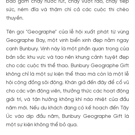
bao gồm chạy nước rút, chạy vượt rào, chạy tiếp
sức, ném đĩa và thậm chí cả các cuộc thi chèo
thuyền.
Tên gọi "Geographe" của lễ hội xuất phát từ vùng
Geographe Bay, một vịnh biển xinh đẹp nằm ngay
cạnh Bunbury. Vịnh này là một phần quan trọng của
bản sắc khu vực và tạo nên khung cảnh tuyệt đẹp
cho các cuộc thi thể thao. Bunbury Geographe Gift
không chỉ là một sự kiện thể thao mà còn là một lễ
hội cộng đồng sôi động. Khán giả đến đây để cổ vũ
cho các vận động viên, thưởng thức các hoạt động
giải trí, và tận hưởng không khí náo nhiệt của đầu
năm mới. Nếu du khách đang có kế hoạch đến Tây
Úc vào dịp đầu năm, Bunbury Geographe Gift là
một sự kiện không thể bỏ qua.