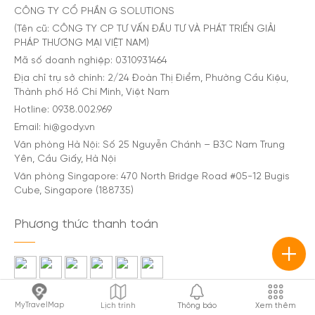
CÔNG TY CỔ PHẦN G SOLUTIONS
(Tên cũ: CÔNG TY CP TƯ VẤN ĐẦU TƯ VÀ PHÁT TRIỂN GIẢI
PHÁP THƯƠNG MẠI VIỆT NAM)
Mã số doanh nghiệp: 0310931464
Địa chỉ trụ sở chính: 2/24 Đoàn Thị Điểm, Phường Cầu Kiệu,
Thành phố Hồ Chí Minh, Việt Nam
Hotline: 0938.002.969
Email: hi@gody.vn
Văn phòng Hà Nội: Số 25 Nguyễn Chánh – B3C Nam Trung
Yên, Cầu Giấy, Hà Nội
Văn phòng Singapore: 470 North Bridge Road #05-12 Bugis
Cube, Singapore (188735)
Phương thức thanh toán
MyTravelMap
Lịch trình
Thông báo
Xem thêm
© Toàn bộ bản quyền thuộc Gody.vn. Cấm sao chép dưới mọi hình