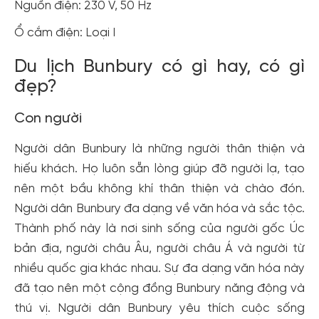
Nguồn điện: 230 V, 50 Hz
Ổ cắm điện: Loại I
Du lịch Bunbury có gì hay, có gì
đẹp?
Con người
Người dân Bunbury là những người thân thiện và
hiếu khách. Họ luôn sẵn lòng giúp đỡ người lạ, tạo
nên một bầu không khí thân thiện và chào đón.
Người dân Bunbury đa dạng về văn hóa và sắc tộc.
Thành phố này là nơi sinh sống của người gốc Úc
bản địa, người châu Âu, người châu Á và người từ
nhiều quốc gia khác nhau. Sự đa dạng văn hóa này
đã tạo nên một cộng đồng Bunbury năng động và
thú vị. Người dân Bunbury yêu thích cuộc sống