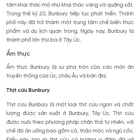
tâm khai thác mỏ như khai thác vàng và quặng sắt.
Trong thế kỷ 20, Bunbury tiếp tục phát triển. Thành
phố này đã trở thành một trung tâm chế biến thực
phẩm và du lịch quan trọng. Ngày nay, Bunbury là
thành phố lớn thứ ba ở Tây Úc.
Ẩm thực
Ẩm thực Bunbury là sự pha trộn của các món ăn
truyền thống của Úc, châu Âu và bản địa.
Thịt cừu Bunbury
Thịt cừu Bunbury là một loại thịt cừu ngon và chất
lượng được sản xuất ở Bunbury, Tây Úc. Thịt cừu
được nuôi theo phương pháp chăn thả tự nhiên, với
chế độ ăn uống bao gồm cỏ, thảo mộc và ngũ cốc.
Điều này tạo ra thịt cừu có hương vị đậm đà và