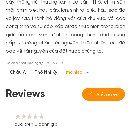
cây thông núi thường xanh có sẵn. Thỏ, chim săn
Tạo tài khoản để có thể
nhận ngay các ưu đãi
hấp dẫn
mồi, chim biết hót, cáo, lợn, sinh ra, diều hâu, sáo đá
dành cho thành viên đến từ các đối tác của Gody.vn dành
và jay tạo thành hệ động vật của khu vực. Với các
cho cộng đồng.
công trình và sự sắp xếp được thực hiện trong biên
Đăng ký
giới của công viên tự nhiên, công chúng được cung
Hoặc đăng nhập bằng
cấp sự công nhận tài nguyên thiên nhiên, do đó
Đăng nhập Facebook
Đăng nhập Google
bảo vệ tài nguyên của đất nước chúng ta.
Đã cập nhật vào ngày 15/05/2020
Châu Á
Thổ Nhĩ Kỳ
manisa
Reviews
Viết review
dựa trên 0 đánh giá