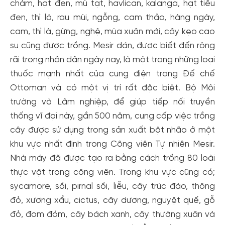
chàm, hạt đen, mù tạt, havlican, kalanga, hạt tiêu
đen, thì là, rau mùi, ngỗng, cam thảo, hàng ngày,
cam, thì là, gừng, nghệ, mùa xuân mới, cây kẹo cao
su cũng được trồng. Mesir dán, được biết đến rộng
rãi trong nhân dân ngày nay, là một trong những loại
thuốc mạnh nhất của cung điện trong Đế chế
Ottoman và có một vị trí rất đặc biệt. Bộ Môi
trường và Lâm nghiệp, để giúp tiếp nối truyền
thống vĩ đại này, gần 500 năm, cung cấp việc trồng
cây được sử dụng trong sản xuất bột nhão ở một
khu vực nhất định trong Công viên Tự nhiên Mesir.
Nhà máy đã được tạo ra bằng cách trồng 80 loài
thực vật trong công viên. Trong khu vực cũng có;
sycamore, sồi, pırnal sồi, liễu, cây trúc đào, thông
đỏ, xương xẩu, cictus, cây dương, nguyệt quế, gỗ
Tạo tài khoản nhanh - nhận nhiều ưu
đỏ, đom đóm, cây bách xanh, cây thường xuân và
đãi!