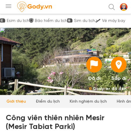
Esim du lịch
Bảo hiểm du lịch
Sim du lịch
Vé máy bay
Đã đi
Sắp đi
0
Gody-er đã đến
Giới thiệu
Điểm du lịch
Kinh nghiệm du lịch
Hình ả
Công viên thiên nhiên Mesir
(Mesir Tabiat Parki)