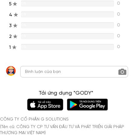
0
5
0%
0
4
0%
0
3
0%
0
2
0%
0
1
0%
Tải ứng dụng "GODY"
CÔNG TY CỔ PHẦN G SOLUTIONS
(Tên cũ: CÔNG TY CP TƯ VẤN ĐẦU TƯ VÀ PHÁT TRIỂN GIẢI PHÁP
THƯƠNG MẠI VIỆT NAM)