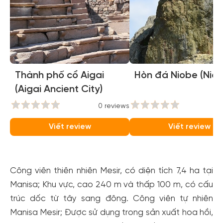
Thành phố cổ Aigai
Hòn đá Niobe (Nio
(Aigai Ancient City)
0 reviews
0
Viết review
Viết review
Công viên thiên nhiên Mesir, có diện tích 7,4 ha tại
Manisa; Khu vực, cao 240 m và thấp 100 m, có cấu
trúc dốc từ tây sang đông. Công viên tự nhiên
Manisa Mesir; Được sử dụng trong sản xuất hoa hồi,