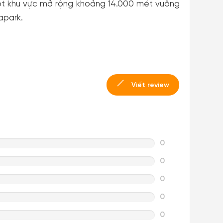
n một khu vực mở rộng khoảng 14.000 mét vuông
apark.
Viết review
0
0
0
0
0