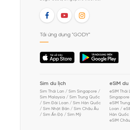
FB
YT
IG
Tải ứng dụng "GODY"
Tải ứng dụng
Tải ứng dụng
"GODY"
"GODY"
Sim du lịch
eSIM du 
Sim Thái Lan
/
Sim Singapore
/
eSIM Thái 
Sim Malaysia
/
Sim Trung Quốc
Singapore
/
Sim Đài Loan
/
Sim Hàn Quốc
eSIM Trun
/
Sim Nhật Bản
/
Sim Châu Âu
Loan
/
eS
/
Sim Ấn Độ
/
Sim Mỹ
Hàn Quốc
eSIM Châu