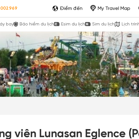
Điểm đến
My Travel Map
.002.969
áy bay
Bảo hiểm du lịch
Esim du lịch
Sim du lịch
Lịch trìn
ng viên Lunasan Eglence (