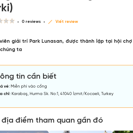
ki)
0 reviews
Viết review
viên giải trí Park Lunasan, được thành lập tại hội ch
 chúng ta
ông tin cần biết
á vé:
Miễn phí vào cổng
a chỉ:
Karabaş, Hurma Sk. No:1, 41040 İzmit/Kocaeli, Turkey
 địa điểm tham quan gần đó