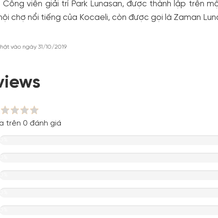
rí. Công viên giải trí Park Lunasan, được thành lập trê
hội chợ nổi tiếng của Kocaeli, còn được gọi là Zaman Lun
hật vào ngày 31/10/2019
views
a trên 0 đánh giá
0%
0%
0%
0%
0%