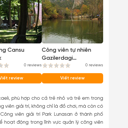
ng Cansu
Công viên tự nhiên
k
Gazilerdagi
0 reviews
(Gazilerdagi Tabiat
0 reviews
Parki)
Viết review
Viết review
caeli, phù hợp cho cả trẻ nhỏ và trẻ em trong
 viên giải trí, không chỉ là đồ chơi, mà còn có
ông viên giải trí Park Lunasan ở thành phố
ể hoạt động trong lĩnh vực quản lý công viên