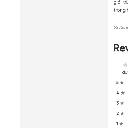
giải t
trong 
Đã cập n
Re
dự
5
4
3
2
1