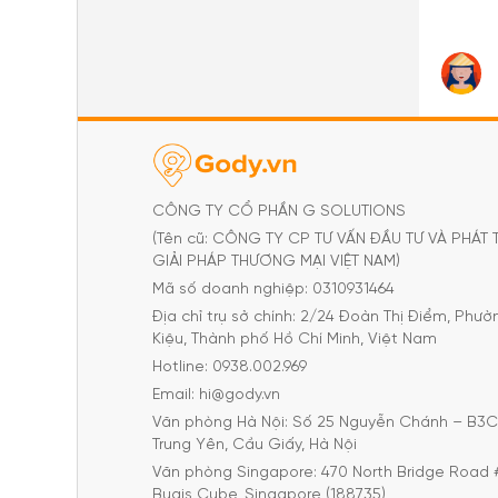
CÔNG TY CỔ PHẦN G SOLUTIONS
(Tên cũ: CÔNG TY CP TƯ VẤN ĐẦU TƯ VÀ PHÁT 
GIẢI PHÁP THƯƠNG MẠI VIỆT NAM)
Mã số doanh nghiệp: 0310931464
Địa chỉ trụ sở chính: 2/24 Đoàn Thị Điểm, Phư
Kiệu, Thành phố Hồ Chí Minh, Việt Nam
Hotline: 0938.002.969
Email: hi@gody.vn
Văn phòng Hà Nội: Số 25 Nguyễn Chánh – B3
Trung Yên, Cầu Giấy, Hà Nội
Văn phòng Singapore: 470 North Bridge Road 
Bugis Cube, Singapore (188735)