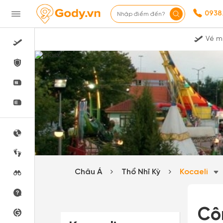
0938
Nhập điểm đến?
Vé m
Châu Á
Thổ Nhĩ Kỳ
Kocaeli
Cô