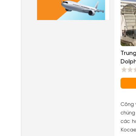
Trun
Dolph
Cente
Công v
chúng 
các h
Kocael