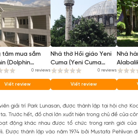
g tâm mua sắm
Nhà thờ Hồi giáo Yeni
Nhà hà
in (Dolphin
Cuma (Yeni Cuma
Alabali
r)
0 reviews
Camii)
0 reviews
Viết review
Viết review
iên giải trí Park Lunasan, được thành lập tại hội chợ Ko
ta. Trước hết, đồ chơi lớn xuất hiện trong chủ đề của công
oạt động khác nhau được tổ chức trong ranh giới của C
i. Được thành lập vào năm 1974 bởi Mustafa Pehlivan đ