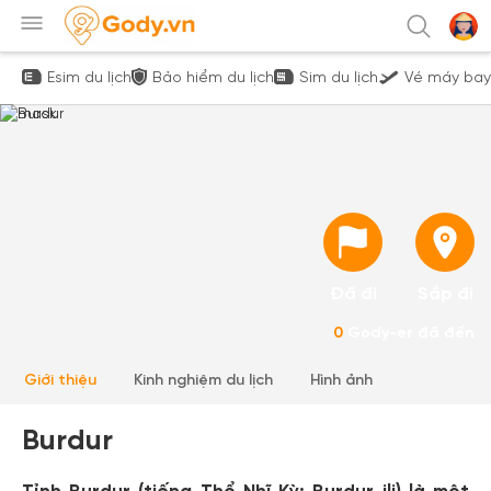
Esim du lịch
Bảo hiểm du lịch
Sim du lịch
Vé máy bay
Đã đi
Sắp đi
0
Gody-er đã đến
Giới thiệu
Kinh nghiệm du lịch
Hình ảnh
Burdur