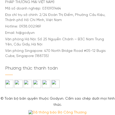
PHÁP THƯƠNG MẠI VIỆT NAM)
Mã số doanh nghiệp: 0310931464
Địa chỉ trụ sở chính: 2/24 Đoàn Thị Điểm, Phường Cầu Kiệu,
Thành phố Hồ Chí Minh, Việt Nam
Hotline: 0938.002.969
Email: hi@gody.vn
Văn phòng Hà Nội: Số 25 Nguyễn Chánh – B3C Nam Trung
Yên, Cầu Giấy, Hà Nội
Văn phòng Singapore: 470 North Bridge Road #05-12 Bugis
Cube, Singapore (188735)
Phương thức thanh toán
© Toàn bộ bản quyền thuộc Gody.vn. Cấm sao chép dưới mọi hình
thức.