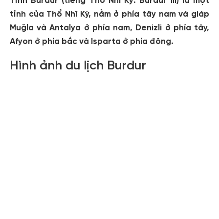
Tỉnh Burdur (tiếng Thổ Nhĩ Kỳ: Burdur ili) là một
tỉnh của Thổ Nhĩ Kỳ, nằm ở phía tây nam và giáp
Muğla và Antalya ở phía nam, Denizli ở phía tây,
Afyon ở phía bắc và Isparta ở phía đông.
Hình ảnh du lịch Burdur