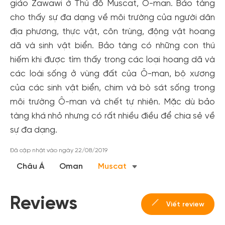
giáo Zawawi ở Thủ đô Muscat, Ô-man. Bảo tàng
cho thấy sự đa dạng về môi trường của người dân
địa phương, thực vật, côn trùng, động vật hoang
dã và sinh vật biển. Bảo tàng có những con thú
hiếm khi được tìm thấy trong các loại hoang dã và
các loài sống ở vùng đất của Ô-man, bộ xương
của các sinh vật biển, chim và bò sát sống trong
môi trường Ô-man và chết tự nhiên. Mặc dù bảo
Tạo tài khoản nhanh - nhận nhiều ưu
tàng khá nhỏ nhưng có rất nhiều điều để chia sẻ về
sự đa dạng.
đãi!
Tạo tài khoản để có thể
nhận ngay các ưu đãi
hấp dẫn
Đã cập nhật vào ngày 22/08/2019
dành cho thành viên đến từ các đối tác của Gody.vn dành
Châu Á
Oman
Muscat
cho cộng đồng.
Đăng ký
Reviews
Hoặc đăng nhập bằng
Viết review
Đăng nhập Facebook
Đăng nhập Google