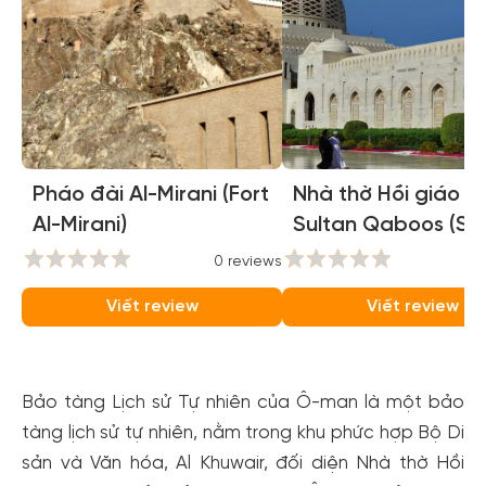
Pháo đài Al-Mirani (Fort
Nhà thờ Hồi giáo lớ
Al-Mirani)
Sultan Qaboos (Su
Qaboos Grand
0 reviews
0
Mosque)
Viết review
Viết review
Bảo tàng Lịch sử Tự nhiên của Ô-man là một bảo
tàng lịch sử tự nhiên, nằm trong khu phức hợp Bộ Di
sản và Văn hóa, Al Khuwair, đối diện Nhà thờ Hồi