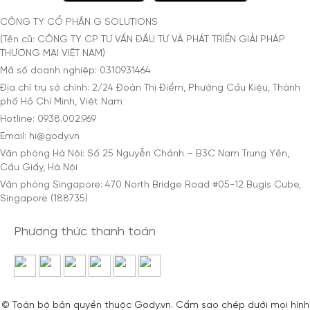
CÔNG TY CỔ PHẦN G SOLUTIONS
(Tên cũ: CÔNG TY CP TƯ VẤN ĐẦU TƯ VÀ PHÁT TRIỂN GIẢI PHÁP
THƯƠNG MẠI VIỆT NAM)
Mã số doanh nghiệp: 0310931464
Địa chỉ trụ sở chính: 2/24 Đoàn Thị Điểm, Phường Cầu Kiệu, Thành
phố Hồ Chí Minh, Việt Nam
Hotline: 0938.002.969
Email: hi@gody.vn
Văn phòng Hà Nội: Số 25 Nguyễn Chánh – B3C Nam Trung Yên,
Cầu Giấy, Hà Nội
Văn phòng Singapore: 470 North Bridge Road #05-12 Bugis Cube,
Singapore (188735)
Phương thức thanh toán
© Toàn bộ bản quyền thuộc Gody.vn. Cấm sao chép dưới mọi hình