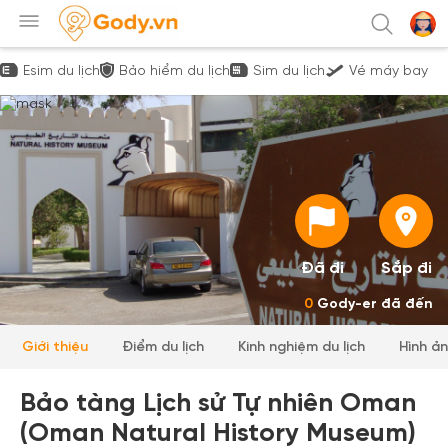
Esim du lịch
Bảo hiểm du lịch
Sim du lịch
Vé máy bay
Đã đi
Sắp đi
0
Gody-er đã đến
Giới thiệu
Điểm du lịch
Kinh nghiệm du lịch
Hình ả
Bảo tàng Lịch sử Tự nhiên Oman
(Oman Natural History Museum)