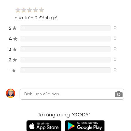
dựa trên 0 đánh giá
0
5
0%
0
4
0%
0
3
0%
0
2
0%
0
1
0%
Tải ứng dụng "GODY"