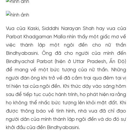
Vua của Kaski, Sidddhi Narayan Shah hay vua của
Parbat Khadgaman Malla nhìn thấy một giấc mơ về
việc thành lập một ngôi đền cho nữ thần
Bindhyabasini. Ông đã cho người của mình đến
Bindhyachal Parbat (hiện ở Uttar Pradesh, Ấn Độ)
để mang về một bức tượng của nữ thần. Những
người đàn ông khi trở về đã cắm trại qua đêm tại vị
trí hiện tại của ngôi đền. Khi thức dậy vào sáng hôm
sau để tiếp tục cuộc hành trình, họ phát hiện ra rằng
họ không thể nhấc bức tượng lên khỏi mặt đất. Khi
được thông báo về tình hình, nhà vua đã chỉ đạo
người dân của mình thành lập ngôi đền và do đó sự
khởi đầu của đền Bindhyabasini.