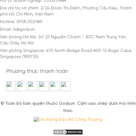
Mã số doanh nghiệp: 0310931464
Địa chỉ trụ sở chính: 2/24 Đoàn Thị Điểm, Phường Cầu Kiệu, Thành
phố Hồ Chí Minh, Việt Nam
Hotline: 0938.002.969
Email: hi@gody.vn
Văn phòng Hà Nội: Số 25 Nguyễn Chánh – B3C Nam Trung Yên,
Cầu Giấy, Hà Nội
Văn phòng Singapore: 470 North Bridge Road #05-12 Bugis Cube,
Singapore (188735)
Phương thức thanh toán
© Toàn bộ bản quyền thuộc Gody.vn. Cấm sao chép dưới mọi hình
thức.