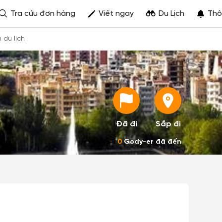
Tra cứu đơn hàng
Viết ngay
Du Lịch
Thô
h du lịch
Đã đi
Sắp đi
0
Gody-er đã đến