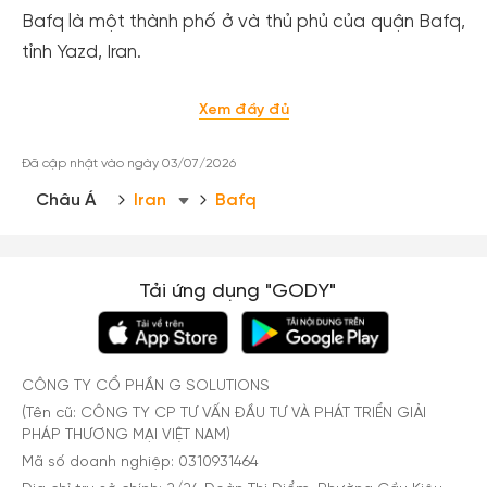
Xem tất cả ảnh
Bafq là một thành phố ở và thủ phủ của quận Bafq,
tỉnh Yazd, Iran.
Xem đầy đủ
Đã cập nhật vào ngày 03/07/2026
Châu Á
Iran
Bafq
Tải ứng dụng "GODY"
CÔNG TY CỔ PHẦN G SOLUTIONS
(Tên cũ: CÔNG TY CP TƯ VẤN ĐẦU TƯ VÀ PHÁT TRIỂN GIẢI
PHÁP THƯƠNG MẠI VIỆT NAM)
Mã số doanh nghiệp: 0310931464