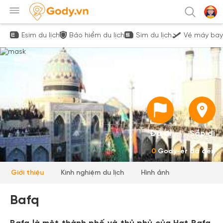
Esim du lịch
Bảo hiểm du lịch
Sim du lịch
Vé máy bay
Đã đi
Sắp đi
0
Gody-er đã đến
Giới thiệu
Kinh nghiệm du lịch
Hình ảnh
Bafq