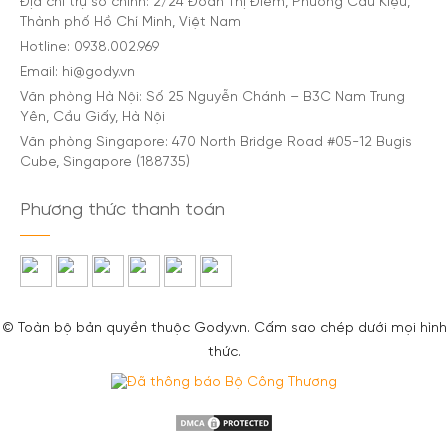
Địa chỉ trụ sở chính: 2/24 Đoàn Thị Điểm, Phường Cầu Kiệu,
Thành phố Hồ Chí Minh, Việt Nam
Hotline: 0938.002.969
Email: hi@gody.vn
Văn phòng Hà Nội: Số 25 Nguyễn Chánh – B3C Nam Trung
Yên, Cầu Giấy, Hà Nội
Văn phòng Singapore: 470 North Bridge Road #05-12 Bugis
Cube, Singapore (188735)
Phương thức thanh toán
© Toàn bộ bản quyền thuộc Gody.vn. Cấm sao chép dưới mọi hình
thức.