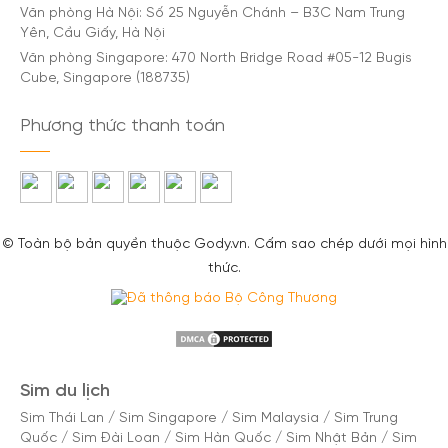
Văn phòng Hà Nội: Số 25 Nguyễn Chánh – B3C Nam Trung
Yên, Cầu Giấy, Hà Nội
Văn phòng Singapore: 470 North Bridge Road #05-12 Bugis
Cube, Singapore (188735)
Phương thức thanh toán
© Toàn bộ bản quyền thuộc Gody.vn. Cấm sao chép dưới mọi hình
thức.
Sim du lịch
Sim Thái Lan
/
Sim Singapore
/
Sim Malaysia
/
Sim Trung
Quốc
/
Sim Đài Loan
/
Sim Hàn Quốc
/
Sim Nhật Bản
/
Sim