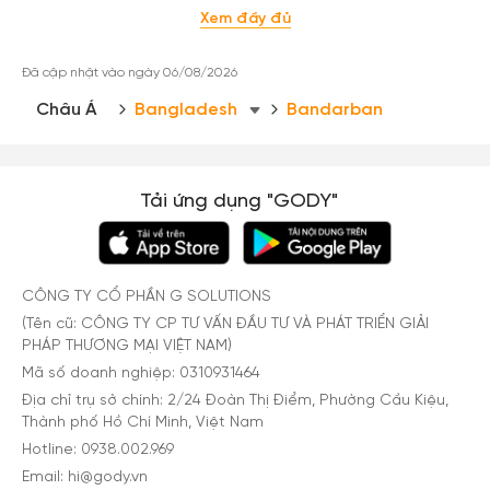
Xem đầy đủ
Đã cập nhật vào ngày 06/08/2026
Châu Á
Bangladesh
Bandarban
Tải ứng dụng "GODY"
CÔNG TY CỔ PHẦN G SOLUTIONS
(Tên cũ: CÔNG TY CP TƯ VẤN ĐẦU TƯ VÀ PHÁT TRIỂN GIẢI
PHÁP THƯƠNG MẠI VIỆT NAM)
Mã số doanh nghiệp: 0310931464
Địa chỉ trụ sở chính: 2/24 Đoàn Thị Điểm, Phường Cầu Kiệu,
Thành phố Hồ Chí Minh, Việt Nam
Hotline: 0938.002.969
Email: hi@gody.vn