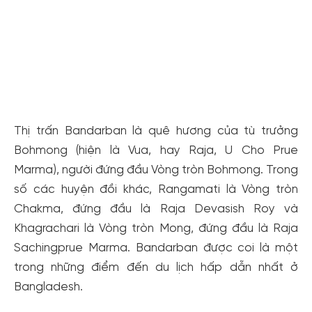
Thị trấn Bandarban là quê hương của tù trưởng
Bohmong (hiện là Vua, hay Raja, U Cho Prue
Marma), người đứng đầu Vòng tròn Bohmong. Trong
số các huyện đồi khác, Rangamati là Vòng tròn
Chakma, đứng đầu là Raja Devasish Roy và
Khagrachari là Vòng tròn Mong, đứng đầu là Raja
Sachingprue Marma. Bandarban được coi là một
trong những điểm đến du lịch hấp dẫn nhất ở
Bangladesh.