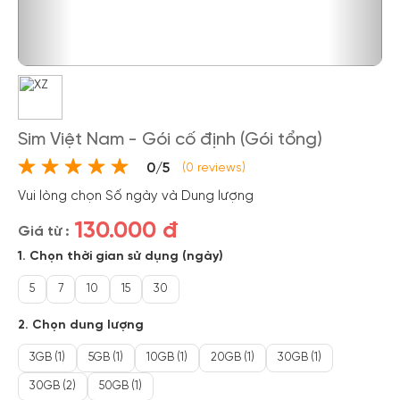
Sim Việt Nam - Gói cố định (Gói tổng)
0/5
(0 reviews)
Vui lòng chọn Số ngày và Dung lượng
130.000 đ
Giá từ :
1. Chọn thời gian sử dụng (ngày)
5
7
10
15
30
2. Chọn dung lượng
3GB (1)
5GB (1)
10GB (1)
20GB (1)
30GB (1)
30GB (2)
50GB (1)