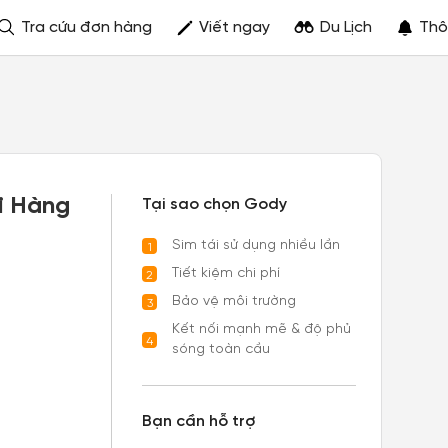
Tra cứu đơn hàng
Viết ngay
Du Lịch
Thô
i Hàng
Tại sao chọn Gody
Sim tái sử dụng nhiều lần
1
Tiết kiệm chi phí
2
Bảo vệ môi trường
3
Kết nối mạnh mẽ & độ phủ
4
sóng toàn cầu
Bạn cần hỗ trợ