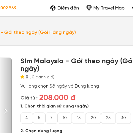
Điểm đến
My Travel Map
.002.969
 - Gói theo ngày (Gói Hàng ngày)
Sim Malaysia - Gói theo ngày (Gó
Next
ngày)
0
(
0
đánh giá)
Vui lòng chọn Số ngày và Dung lượng
208.000 đ
Giá từ :
1. Chọn thời gian sử dụng (ngày)
4
5
7
10
15
20
25
30
2. Chọn dung lượng