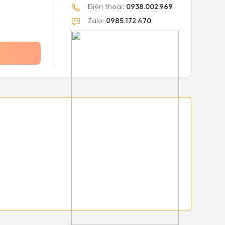
Điện thoại:
0938.002.969
Zalo:
0985.172.470