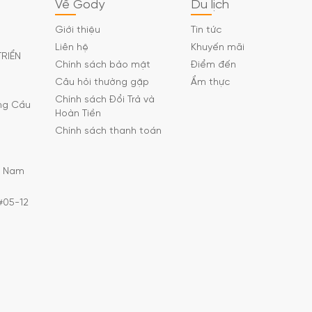
Về Gody
Du lịch
Giới thiệu
Tin tức
Liên hệ
Khuyến mãi
TRIỂN
Chính sách bảo mật
Điểm đến
Câu hỏi thường gặp
Ẩm thực
Chính sách Đổi Trả và
ờng Cầu
Hoàn Tiền
Chính sách thanh toán
C Nam
#05-12