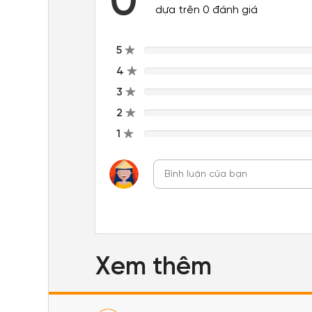
0
dựa trên 0 đánh giá
5
4
3
2
1
Xem thêm