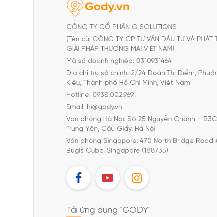
CÔNG TY CỔ PHẦN G SOLUTIONS
(Tên cũ: CÔNG TY CP TƯ VẤN ĐẦU TƯ VÀ PHÁT 
GIẢI PHÁP THƯƠNG MẠI VIỆT NAM)
Mã số doanh nghiệp: 0310931464
Địa chỉ trụ sở chính: 2/24 Đoàn Thị Điểm, Phư
Kiệu, Thành phố Hồ Chí Minh, Việt Nam
Hotline: 0938.002.969
Email: hi@gody.vn
Văn phòng Hà Nội: Số 25 Nguyễn Chánh – B3
Trung Yên, Cầu Giấy, Hà Nội
Văn phòng Singapore: 470 North Bridge Road 
Bugis Cube, Singapore (188735)
FB
YT
IG
Tải ứng dụng "GODY"