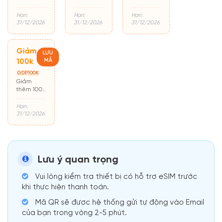
mới mua
hàng cũ
cho đơn từ
hàng lần
500k
Hạn:
Hạn:
Hạn:
đầu
31/12/2026
31/12/2026
31/12/2026
Giảm
LƯU
MÃ
100k
GDP100K
Giảm
thêm 100k
cho đơn từ
500k
Hạn:
31/12/2026
Lưu ý quan trọng
Vui lòng kiểm tra thiết bị có hỗ trợ eSIM trước
khi thực hiện thanh toán.
Mã QR sẽ được hệ thống gửi tự động vào Email
của bạn trong vòng 2-5 phút.