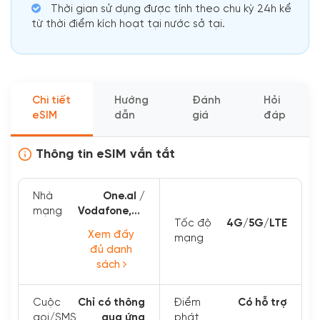
Thời gian sử dụng được tính theo chu kỳ 24h kể
từ thời điểm kích hoạt tại nước sở tại.
Chi tiết
Hướng
Đánh
Hỏi
eSIM
dẫn
giá
đáp
Thông tin eSIM vắn tắt
Nhà
One.al /
mạng
Vodafone,eir
Tốc độ
4G/5G/LTE
/
Xem đầy
mạng
Vodafone,Elisa
đủ danh
/ Telia /
sách
Tele2 ...
Cuộc
Chỉ có thông
Điểm
Có hỗ trợ
gọi/SMS
qua ứng
phát