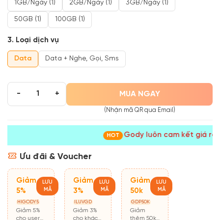
1GB/ngày (1)
2GB/ngày (1)
3GB/ngày (1)
50GB (1)
100GB (1)
3. Loại dịch vụ
Data
Data + Nghe, Gọi, Sms
MUA NGAY
-
+
(Nhận mã QR qua Email)
Gody luôn cam kết giá rẻ nhấ
HOT
Ưu đãi & Voucher
Giảm
Giảm
Giảm
LƯU
LƯU
LƯU
MÃ
MÃ
MÃ
5%
3%
50k
HIGODY5
ILUVGD
GDP50K
Giảm 5%
Giảm 3%
Giảm
cho user
cho khách
thêm 50k