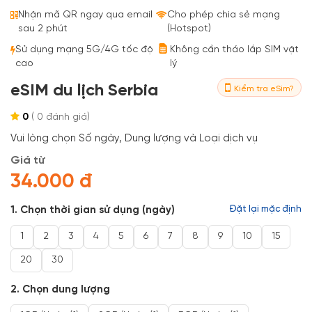
Bestseller
Nhận mã QR ngay qua email
Cho phép chia sẻ mạng
sau 2 phút
(Hotspot)
Sử dụng mạng 5G/4G tốc độ
Không cần tháo lắp SIM vật
cao
lý
eSIM du lịch Serbia
Kiểm tra eSim?
0
(
0
đánh giá)
Vui lòng chọn Số ngày, Dung lượng và Loại dịch vụ
Giá từ
34.000 đ
1. Chọn thời gian sử dụng (ngày)
Đặt lại mặc định
1
2
3
4
5
6
7
8
9
10
15
20
30
2. Chọn dung lượng