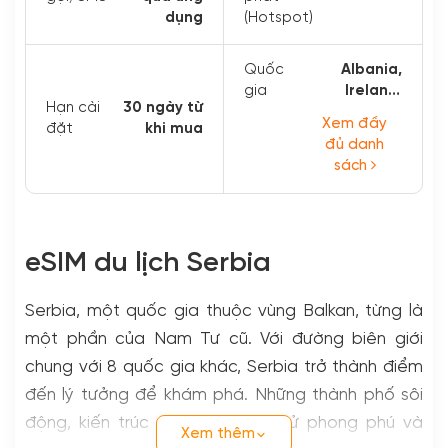
dụng
(Hotspot)
Quốc
Albania,
gia
Ireland,
Hạn cài
30 ngày từ
Estonia...
Xem đầy
đặt
khi mua
đủ danh
sách
eSIM du lịch Serbia
Serbia, một quốc gia thuộc vùng Balkan, từng là
một phần của Nam Tư cũ. Với đường biên giới
chung với 8 quốc gia khác, Serbia trở thành điểm
đến lý tưởng để khám phá. Những thành phố sôi
động, kiến trúc thanh lịch, lịch sử phong phú và
Xem thêm