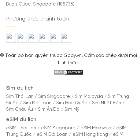
Tiết kiệm chi phí so với roaming quốc tế.
Bugis Cube, Singapore (188735)
Tiện lợi, dễ sử dụng với việc kích hoạt đơn giản.
Phương thức thanh toán
Quản lý thông tin dễ dàng với theo dõi data và
thanh toán trực tuyến.
Nhà mạng cung cấp eSIM du lịch Serbia
© Toàn bộ bản quyền thuộc Gody.vn. Cấm sao chép dưới mọi
hình thức.
Hiện tại chỉ có nhà mạng A1 Digital cung cấp dịch
vụ eSIM du lịch tại Serbia. Tuy nhiên, với mạng lưới
phủ sóng rộng khắp, giúp bạn kết nối internet mọi
Sim du lịch
lúc, mọi nơi.
Sim Thái Lan
/
Sim Singapore
/
Sim Malaysia
/
Sim Trung
Quốc
/
Sim Đài Loan
/
Sim Hàn Quốc
/
Sim Nhật Bản
/
A1 Digital là nhà mạng viễn thông hàng đầu tại Áo,
Sim Châu Âu
/
Sim Ấn Độ
/
Sim Mỹ
cung cấp dịch vụ eSIM cho du khách quốc tế với
eSIM du lịch
nhiều ưu điểm vượt trội. Lợi ích khi sử dụng eSIM du
eSIM Thái Lan
/
eSIM Singapore
/
eSIM Malaysia
/
eSIM
lịch A1 Digital:
Trung Quốc
/
eSIM Đài Loan
/
eSIM Hong Kong
/
eSIM