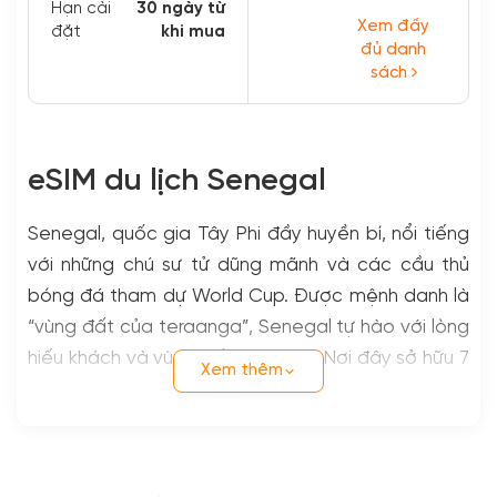
Hạn cài
30 ngày từ
Đào Nha...
Xem đầy
đặt
khi mua
đủ danh
sách
eSIM du lịch Senegal
Senegal, quốc gia Tây Phi đầy huyền bí, nổi tiếng
với những chú sư tử dũng mãnh và các cầu thủ
bóng đá tham dự World Cup. Được mệnh danh là
“vùng đất của teraanga”, Senegal tự hào với lòng
hiếu khách và vùng đất xinh đẹp. Nơi đây sở hữu 7
Xem thêm
di sản thế giới, bao gồm: đảo Goree, thắng cảnh
Bassari Country, đồng bằng châu thổ Saloum, đảo
Saint Louis, di tích Stone Circles of Senegambia,
khu bảo tồn chim Djoudj và vườn quốc gia