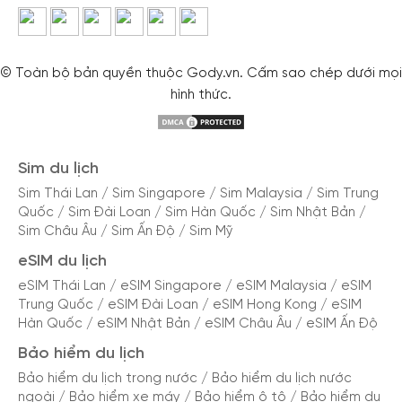
lý.
Tiết kiệm: Giá cước rẻ hơn so với sim roaming
truyền thống.
© Toàn bộ bản quyền thuộc Gody.vn. Cấm sao chép dưới mọi
hình thức.
Quản lý: Nạp tiền và theo dõi data trực tuyến mọi
lúc mọi nơi bằng ứng dụng.
Sim du lịch
Nhiều lựa chọn: Đa dạng nhà mạng và gói cước
Sim Thái Lan
/
Sim Singapore
/
Sim Malaysia
/
Sim Trung
phù hợp với nhu cầu của bạn.
Quốc
/
Sim Đài Loan
/
Sim Hàn Quốc
/
Sim Nhật Bản
/
Sim Châu Âu
/
Sim Ấn Độ
/
Sim Mỹ
Nhà mạng cung cấp eSIM du lịch Senegal
eSIM du lịch
Hiện tại, Orange là nhà mạng duy nhất cung cấp
eSIM Thái Lan
/
eSIM Singapore
/
eSIM Malaysia
/
eSIM
Trung Quốc
/
eSIM Đài Loan
/
eSIM Hong Kong
/
eSIM
dịch vụ internet và cung cấp eSIM du lịch tại
Hàn Quốc
/
eSIM Nhật Bản
/
eSIM Châu Âu
/
eSIM Ấn Độ
Senegal. Tuy nhiên, nhà mạng có nhiều gói cước
Bảo hiểm du lịch
với dung lượng, số ngày đa dạng phù hợp với nhu
Bảo hiểm du lịch trong nước
/
Bảo hiểm du lịch nước
cầu từng người dùng.
ngoài
/
Bảo hiểm xe máy
/
Bảo hiểm ô tô
/
Bảo hiểm du