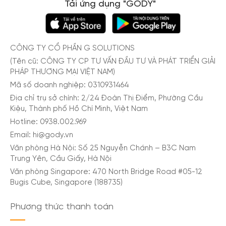
Tải ứng dụng "GODY"
Niokolo-Koba. Du lịch Senegal, bạn sẽ trải nghiệm
chuyến đi đầy niềm vui và ý nghĩa.
Khi du lịch Senegal, việc chuẩn bị một eSIM du lịch
CÔNG TY CỔ PHẦN G SOLUTIONS
là cần thiết. eSIM, một SIM ảo, giúp bạn kết nối
(Tên cũ: CÔNG TY CP TƯ VẤN ĐẦU TƯ VÀ PHÁT TRIỂN GIẢI
PHÁP THƯƠNG MẠI VIỆT NAM)
mạng di động mà không cần SIM vật lý. Bạn chỉ
Mã số doanh nghiệp: 0310931464
cần mua gói dữ liệu eSIM từ nhà cung cấp dịch vụ
Địa chỉ trụ sở chính: 2/24 Đoàn Thị Điểm, Phường Cầu
di động trước chuyến đi, và sử dụng ngay khi
Kiệu, Thành phố Hồ Chí Minh, Việt Nam
xuống sân bay tại điểm đến. eSIM du lịch Senegal
Hotline: 0938.002.969
- Giải pháp tiện lợi cho du khách.
Email: hi@gody.vn
Văn phòng Hà Nội: Số 25 Nguyễn Chánh – B3C Nam
Tại sao nên sử dụng eSIM khi du lịch Senegal
Trung Yên, Cầu Giấy, Hà Nội
Văn phòng Singapore: 470 North Bridge Road #05-12
eSIM du lịch Senegal là giải pháp hoàn hảo cho du
Bugis Cube, Singapore (188735)
khách, mang lại nhiều vượt trội như sau:
Phương thức thanh toán
Tiện lợi: Kích hoạt dễ dàng, không cần đổi sim vật