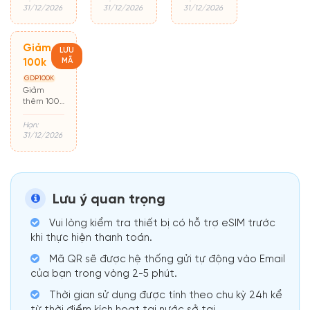
đầu
31/12/2026
31/12/2026
31/12/2026
Giảm
LƯU
MÃ
100k
GDP100K
Giảm
thêm 100k
cho đơn từ
500k
Hạn:
31/12/2026
Lưu ý quan trọng
Vui lòng kiểm tra thiết bị có hỗ trợ eSIM trước
khi thực hiện thanh toán.
Mã QR sẽ được hệ thống gửi tự động vào Email
của bạn trong vòng 2-5 phút.
Thời gian sử dụng được tính theo chu kỳ 24h kể