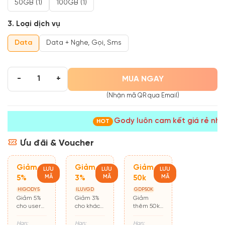
50GB (1)
100GB (1)
3. Loại dịch vụ
Data
Data + Nghe, Gọi, Sms
MUA NGAY
-
+
(Nhận mã QR qua Email)
Gody luôn cam kết giá rẻ nhất
HOT
Ưu đãi & Voucher
Giảm
Giảm
Giảm
LƯU
LƯU
LƯU
MÃ
MÃ
MÃ
5%
3%
50k
HIGODY5
ILUVGD
GDP50K
Giảm 5%
Giảm 3%
Giảm
cho user
cho khách
thêm 50k
mới mua
hàng cũ
cho đơn từ
hàng lần
500k
Hạn:
Hạn:
Hạn: