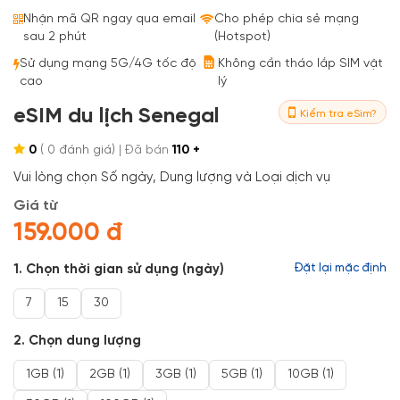
Bestseller
Nhận mã QR ngay qua email
Cho phép chia sẻ mạng
sau 2 phút
(Hotspot)
Sử dụng mạng 5G/4G tốc độ
Không cần tháo lắp SIM vật
cao
lý
eSIM du lịch Senegal
Kiểm tra eSim?
0
(
0
đánh giá)
| Đã bán
110 +
Vui lòng chọn Số ngày, Dung lượng và Loại dịch vụ
Giá từ
159.000 đ
1. Chọn thời gian sử dụng (ngày)
Đặt lại mặc định
7
15
30
2. Chọn dung lượng
1GB (1)
2GB (1)
3GB (1)
5GB (1)
10GB (1)