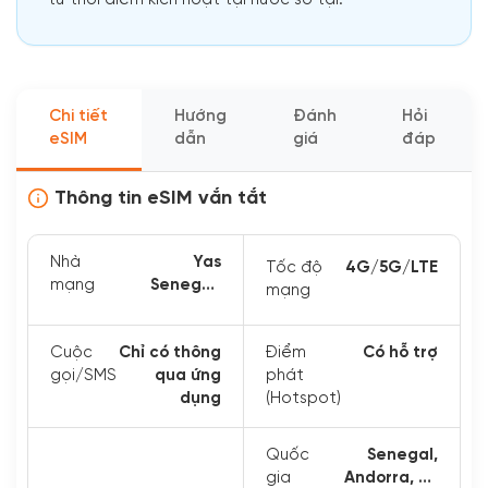
từ thời điểm kích hoạt tại nước sở tại.
Chi tiết
Hướng
Đánh
Hỏi
eSIM
dẫn
giá
đáp
Thông tin eSIM vắn tắt
Nhà
Yas
Tốc độ
4G/5G/LTE
mạng
Senegal,
mạng
orange
Cuộc
Chỉ có thông
Điểm
Có hỗ trợ
gọi/SMS
qua ứng
phát
dụng
(Hotspot)
Quốc
Senegal,
gia
Andorra, Bồ