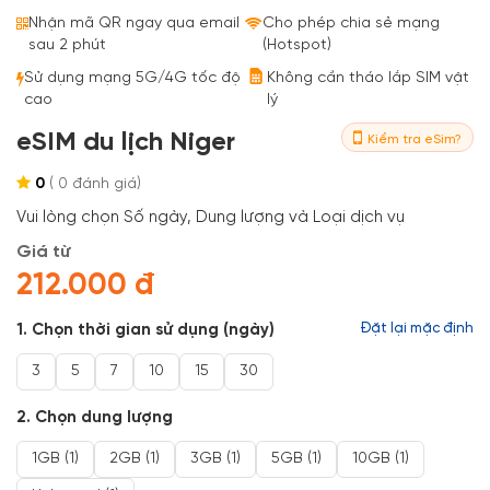
Bestseller
Nhận mã QR ngay qua email
Cho phép chia sẻ mạng
sau 2 phút
(Hotspot)
Sử dụng mạng 5G/4G tốc độ
Không cần tháo lắp SIM vật
cao
lý
eSIM du lịch Niger
Kiểm tra eSim?
0
(
0
đánh giá)
Vui lòng chọn Số ngày, Dung lượng và Loại dịch vụ
Giá từ
212.000 đ
1. Chọn thời gian sử dụng (ngày)
Đặt lại mặc định
3
5
7
10
15
30
2. Chọn dung lượng
1GB (1)
2GB (1)
3GB (1)
5GB (1)
10GB (1)