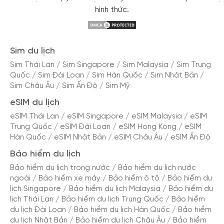
Trải nghiệm trọn vẹn
: Kết nối internet tốc độ cao.
hình thức.
Luôn cập nhật thông tin. Chia sẻ khoảnh khắc
đáng nhớ.
Sim du lịch
Lựa chọn eSIM du lịch Niger để tận hưởng hành
Sim Thái Lan
/
Sim Singapore
/
Sim Malaysia
/
Sim Trung
trình khám phá trọn vẹn và tiết kiệm!
Quốc
/
Sim Đài Loan
/
Sim Hàn Quốc
/
Sim Nhật Bản
/
Sim Châu Âu
/
Sim Ấn Độ
/
Sim Mỹ
Nhà mạng cung cấp eSIM du lịch ở Niger
eSIM du lịch
eSIM Thái Lan
/
eSIM Singapore
/
eSIM Malaysia
/
eSIM
Niger là một quốc gia ở Tây Phi, vì thế cơ sở hạ
Trung Quốc
/
eSIM Đài Loan
/
eSIM Hong Kong
/
eSIM
Hàn Quốc
/
eSIM Nhật Bản
/
eSIM Châu Âu
/
eSIM Ấn Độ
tầng viễn thông ở đây chưa phát triển so với các
nước trong khu vực. Hiện tại, có duy nhất nhà Airtel
Bảo hiểm du lịch
khai thác dịch vụ viễn thông, và cung cấp eSIM du
Bảo hiểm du lịch trong nước
/
Bảo hiểm du lịch nước
ngoài
/
Bảo hiểm xe máy
/
Bảo hiểm ô tô
/
Bảo hiểm du
lịch tại Niger.
lịch Singapore
/
Bảo hiểm du lịch Malaysia
/
Bảo hiểm du
lịch Thái Lan
/
Bảo hiểm du lịch Trung Quốc
/
Bảo hiểm
Airtel là một trong những nhà cung cấp dịch vụ
du lịch Đài Loan
/
Bảo hiểm du lịch Hàn Quốc
/
Bảo hiểm
viễn thông hàng đầu tại Niger, cung cấp giải pháp
du lịch Nhật Bản
/
Bảo hiểm du lịch Châu Âu
/
Bảo hiểm