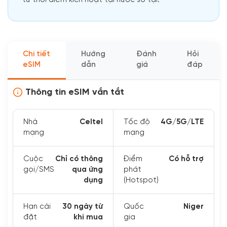
từ thời điểm kích hoạt tại nước sở tại.
Chi tiết
Hướng
Đánh
Hỏi
eSIM
dẫn
giá
đáp
Thông tin eSIM vắn tắt
Nhà
Celtel
Tốc độ
4G/5G/LTE
mạng
mạng
Cuộc
Chỉ có thông
Điểm
Có hỗ trợ
gọi/SMS
qua ứng
phát
dụng
(Hotspot)
Hạn cài
30 ngày từ
Quốc
Niger
đặt
khi mua
gia