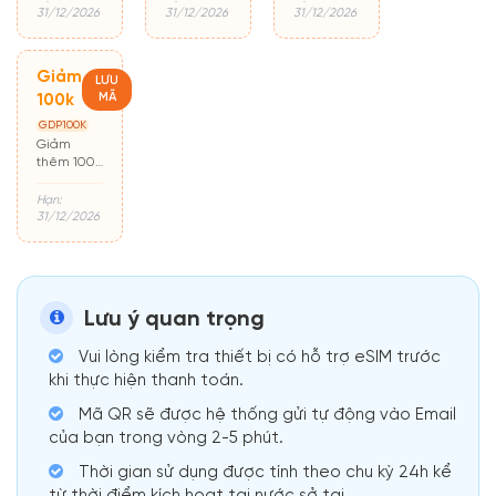
đầu
31/12/2026
31/12/2026
31/12/2026
Giảm
LƯU
MÃ
100k
GDP100K
Giảm
thêm 100k
cho đơn từ
500k
Hạn:
31/12/2026
Lưu ý quan trọng
Vui lòng kiểm tra thiết bị có hỗ trợ eSIM trước
khi thực hiện thanh toán.
Mã QR sẽ được hệ thống gửi tự động vào Email
của bạn trong vòng 2-5 phút.
Thời gian sử dụng được tính theo chu kỳ 24h kể