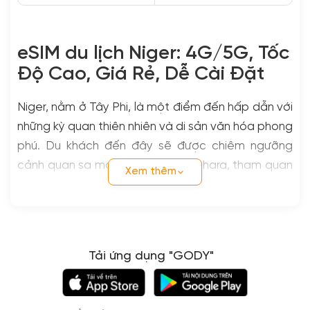
eSIM du lịch Niger: 4G/5G, Tốc
Độ Cao, Giá Rẻ, Dễ Cài Đặt
Niger, nằm ở Tây Phi, là một điểm đến hấp dẫn với
những kỳ quan thiên nhiên và di sản văn hóa phong
phú. Du khách đến đây sẽ được chiêm ngưỡng
cảnh quan sa mạc hùng vĩ của Sahara, tham quan
Xem thêm
các thị trấn cổ xưa như Agadez với kiến trúc độc
đáo, và tận hưởng sự hiếu khách của người dân
bản địa. Công viên Quốc gia W của Niger nổi tiếng
với việc bảo tồn động vật hoang dã và là điểm
Tải ứng dụng "GODY"
đến lý tưởng cho những người yêu thích khám phá
thiên nhiên.