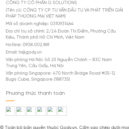
Để chuyến du lịch Niger của bạn trở nên thuận tiện
CÔNG TY CỔ PHẦN G SOLUTIONS
hơn, hãy chuẩn bị một chiếc eSIM du lịch. eSIM là
(Tên cũ: CÔNG TY CP TƯ VẤN ĐẦU TƯ VÀ PHÁT TRIỂN GIẢI
PHÁP THƯƠNG MẠI VIỆT NAM)
loại SIM điện tử tích hợp sẵn trên điện thoại của
Mã số doanh nghiệp: 0310931464
bạn, giúp bạn kết nối internet ngay khi đặt chân
Địa chỉ trụ sở chính: 2/24 Đoàn Thị Điểm, Phường Cầu
đến Niger mà không cần thay đổi thẻ SIM vật lý.
Kiệu, Thành phố Hồ Chí Minh, Việt Nam
Hotline: 0938.002.969
Tại sao nên dùng eSIM khi du lịch Niger
Email: hi@gody.vn
Văn phòng Hà Nội: Số 25 Nguyễn Chánh – B3C Nam
Khi du lịch Niger, sử dụng eSIM có thể mang lại
Trung Yên, Cầu Giấy, Hà Nội
nhiều lợi ích. Dưới đây là một số thông tin về eSIM
Văn phòng Singapore: 470 North Bridge Road #05-12
tại Niger:
Bugis Cube, Singapore (188735)
Tiện lợi
: Kích hoạt dễ dàng, sử dụng linh hoạt.
Phương thức thanh toán
Quản lý đơn giản.
Tiết kiệm
: Giá rẻ, tránh cước phí chuyển vùng.
Kiểm soát chi tiêu hiệu quả.
© Toàn bộ bản quyền thuộc Gody.vn. Cấm sao chép dưới mọi