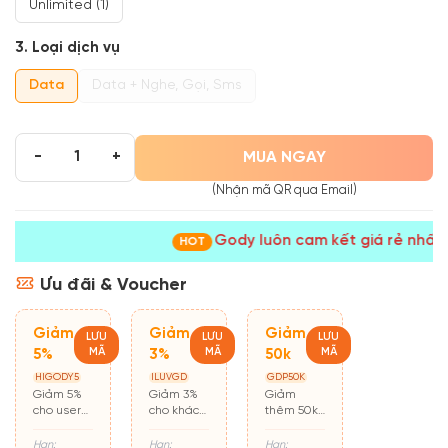
Unlimited (1)
3. Loại dịch vụ
Data
Data + Nghe, Gọi, Sms
MUA NGAY
-
+
(Nhận mã QR qua Email)
Gody luôn cam kết giá rẻ nhất!
HOT
Ưu đãi & Voucher
Giảm
Giảm
Giảm
LƯU
LƯU
LƯU
MÃ
MÃ
MÃ
5%
3%
50k
HIGODY5
ILUVGD
GDP50K
Giảm 5%
Giảm 3%
Giảm
cho user
cho khách
thêm 50k
mới mua
hàng cũ
cho đơn từ
hàng lần
500k
Hạn:
Hạn:
Hạn: