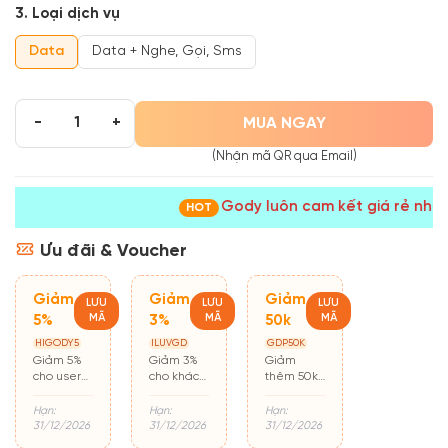
3. Loại dịch vụ
Data
Data + Nghe, Gọi, Sms
MUA NGAY
-
+
(Nhận mã QR qua Email)
Gody luôn cam kết giá rẻ nhất
HOT
Ưu đãi & Voucher
Giảm
Giảm
Giảm
LƯU
LƯU
LƯU
MÃ
MÃ
MÃ
5%
3%
50k
HIGODY5
ILUVGD
GDP50K
Giảm 5%
Giảm 3%
Giảm
cho user
cho khách
thêm 50k
mới mua
hàng cũ
cho đơn từ
hàng lần
500k
Hạn:
Hạn:
Hạn:
đầu
31/12/2026
31/12/2026
31/12/2026