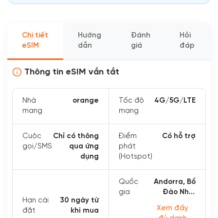
Chi tiết
Hướng
Đánh
Hỏi
eSIM
dẫn
giá
đáp
Thông tin eSIM vắn tắt
Nhà
orange
Tốc độ
4G/5G/LTE
mạng
mạng
Cuộc
Chỉ có thông
Điểm
Có hỗ trợ
gọi/SMS
qua ứng
phát
dụng
(Hotspot)
Quốc
Andorra, Bồ
gia
Đào Nha,
Hạn cài
30 ngày từ
Quần đảo
Xem đầy
đặt
khi mua
Åland...