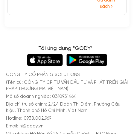
đủ danh
sách
Xem thêm
Tải ứng dụng "GODY"
CÔNG TY CỔ PHẦN G SOLUTIONS
(Tên cũ: CÔNG TY CP TƯ VẤN ĐẦU TƯ VÀ PHÁT TRIỂN GIẢI
PHÁP THƯƠNG MẠI VIỆT NAM)
Mã số doanh nghiệp: 0310931464
Địa chỉ trụ sở chính: 2/24 Đoàn Thị Điểm, Phường Cầu
Kiệu, Thành phố Hồ Chí Minh, Việt Nam
Hotline: 0938.002.969
Email: hi@gody.vn