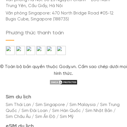
Văn phòng Hà Nội: Số 25 Nguyễn Chánh – B3C Nam
Trung Yên, Cầu Giấy, Hà Nội
Văn phòng Singapore: 470 North Bridge Road #05-12
Bugis Cube, Singapore (188735)
Phương thức thanh toán
© Toàn bộ bản quyền thuộc Gody.vn. Cấm sao chép dưới mọi
hình thức.
Sim du lịch
Sim Thái Lan
/
Sim Singapore
/
Sim Malaysia
/
Sim Trung
Quốc
/
Sim Đài Loan
/
Sim Hàn Quốc
/
Sim Nhật Bản
/
Sim Châu Âu
/
Sim Ấn Độ
/
Sim Mỹ
eSIM du lịch