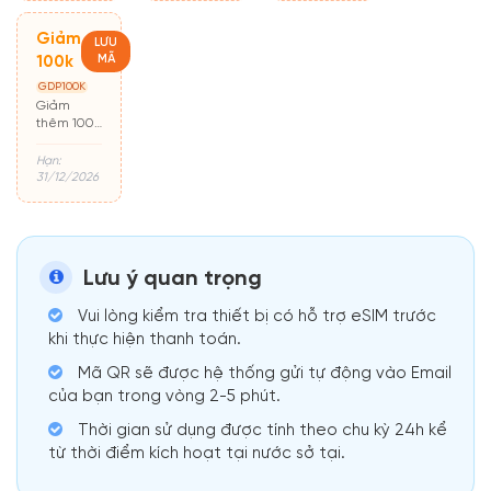
Giảm
LƯU
MÃ
100k
GDP100K
Giảm
thêm 100k
cho đơn từ
500k
Hạn:
31/12/2026
Lưu ý quan trọng
Vui lòng kiểm tra thiết bị có hỗ trợ eSIM trước
khi thực hiện thanh toán.
Mã QR sẽ được hệ thống gửi tự động vào Email
của bạn trong vòng 2-5 phút.
Thời gian sử dụng được tính theo chu kỳ 24h kể
từ thời điểm kích hoạt tại nước sở tại.