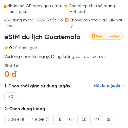
Bestseller
Nhận mã QR ngay qua email
Cho phép chia sẻ mạng
sau 2 phút
(Hotspot)
Sử dụng mạng 5G/4G tốc độ
Không cần tháo lắp SIM vật
cao
lý
eSIM du lịch Guatemala
Kiểm tra eSim?
0
(
0
đánh giá)
Vui lòng chọn Số ngày, Dung lượng và Loại dịch vụ
Giá từ
0 đ
1. Chọn thời gian sử dụng (ngày)
Đặt lại mặc định
30
2. Chọn dung lượng
50GB (1)
100GB (1)
(1)
(2)
(3)
(4)
(5)