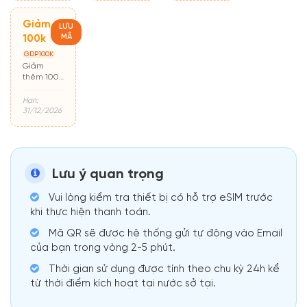
Giảm
LƯU
MÃ
100k
GDP100K
Giảm
thêm 100k
cho đơn từ
500k
Hạn:
31/12/2026
Lưu ý quan trọng
Vui lòng kiểm tra thiết bị có hỗ trợ eSIM trước
khi thực hiện thanh toán.
Mã QR sẽ được hệ thống gửi tự động vào Email
của bạn trong vòng 2-5 phút.
Thời gian sử dụng được tính theo chu kỳ 24h kể
từ thời điểm kích hoạt tại nước sở tại.