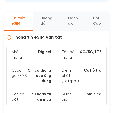
Chi tiết
Hướng
Đánh
Hỏi
eSIM
dẫn
giá
đáp
Thông tin eSIM vắn tắt
Nhà
Digicel
Tốc độ
4G/5G/LTE
mạng
mạng
Cuộc
Chỉ có thông
Điểm
Có hỗ trợ
gọi/SMS
qua ứng
phát
dụng
(Hotspot)
Hạn cài
30 ngày từ
Quốc
Dominica
đặt
khi mua
gia
Xem thêm