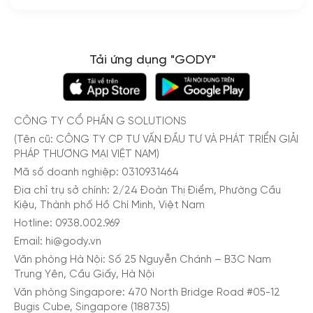
Tải ứng dụng "GODY"
CÔNG TY CỔ PHẦN G SOLUTIONS
(Tên cũ: CÔNG TY CP TƯ VẤN ĐẦU TƯ VÀ PHÁT TRIỂN GIẢI
PHÁP THƯƠNG MẠI VIỆT NAM)
Mã số doanh nghiệp: 0310931464
Địa chỉ trụ sở chính: 2/24 Đoàn Thị Điểm, Phường Cầu
Kiệu, Thành phố Hồ Chí Minh, Việt Nam
Hotline: 0938.002.969
Email: hi@gody.vn
Văn phòng Hà Nội: Số 25 Nguyễn Chánh – B3C Nam
Trung Yên, Cầu Giấy, Hà Nội
Văn phòng Singapore: 470 North Bridge Road #05-12
Bugis Cube, Singapore (188735)