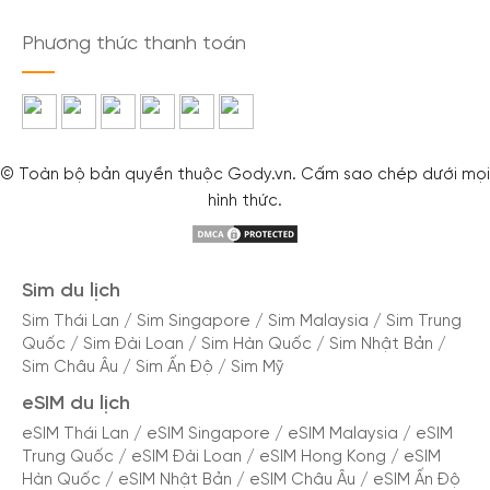
Phương thức thanh toán
© Toàn bộ bản quyền thuộc Gody.vn. Cấm sao chép dưới mọi
hình thức.
Sim du lịch
Sim Thái Lan
/
Sim Singapore
/
Sim Malaysia
/
Sim Trung
Quốc
/
Sim Đài Loan
/
Sim Hàn Quốc
/
Sim Nhật Bản
/
Sim Châu Âu
/
Sim Ấn Độ
/
Sim Mỹ
eSIM du lịch
eSIM Thái Lan
/
eSIM Singapore
/
eSIM Malaysia
/
eSIM
Trung Quốc
/
eSIM Đài Loan
/
eSIM Hong Kong
/
eSIM
Hàn Quốc
/
eSIM Nhật Bản
/
eSIM Châu Âu
/
eSIM Ấn Độ