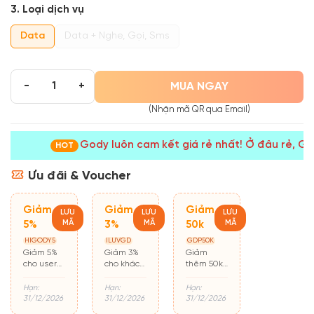
3. Loại dịch vụ
Data
Data + Nghe, Gọi, Sms
MUA NGAY
-
+
(Nhận mã QR qua Email)
Gody luôn cam kết giá rẻ nhất! Ở đâu rẻ, Go
HOT
Ưu đãi & Voucher
Giảm
Giảm
Giảm
LƯU
LƯU
LƯU
MÃ
MÃ
MÃ
5%
3%
50k
HIGODY5
ILUVGD
GDP50K
Giảm 5%
Giảm 3%
Giảm
cho user
cho khách
thêm 50k
mới mua
hàng cũ
cho đơn từ
hàng lần
500k
Hạn:
Hạn:
Hạn:
đầu
31/12/2026
31/12/2026
31/12/2026