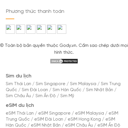
Phương thức thanh toán
© Toàn bộ bản quyền thuộc Gody.vn. Cấm sao chép dưới mọi
hình thức.
Sim du lịch
Sim Thái Lan
/
Sim Singapore
/
Sim Malaysia
/
Sim Trung
Quốc
/
Sim Đài Loan
/
Sim Hàn Quốc
/
Sim Nhật Bản
/
Sim Châu Âu
/
Sim Ấn Độ
/
Sim Mỹ
eSIM du lịch
eSIM Thái Lan
/
eSIM Singapore
/
eSIM Malaysia
/
eSIM
Trung Quốc
/
eSIM Đài Loan
/
eSIM Hong Kong
/
eSIM
Hàn Quốc
/
eSIM Nhật Bản
/
eSIM Châu Âu
/
eSIM Ấn Độ