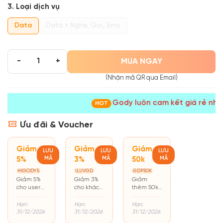
3. Loại dịch vụ
Data
Data + Nghe, Gọi, Sms
MUA NGAY
-
+
(Nhận mã QR qua Email)
Gody luôn cam kết giá rẻ nhất
HOT
Ưu đãi & Voucher
Giảm
Giảm
Giảm
LƯU
LƯU
LƯU
MÃ
MÃ
MÃ
5%
3%
50k
HIGODY5
ILUVGD
GDP50K
Giảm 5%
Giảm 3%
Giảm
cho user
cho khách
thêm 50k
mới mua
hàng cũ
cho đơn từ
hàng lần
500k
Hạn:
Hạn:
Hạn:
đầu
31/12/2026
31/12/2026
31/12/2026