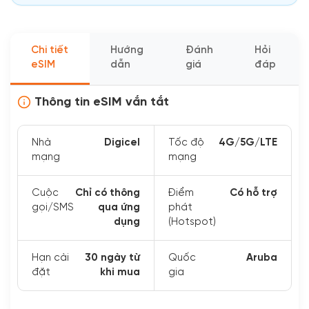
Chi tiết
Hướng
Đánh
Hỏi
eSIM
dẫn
giá
đáp
Thông tin eSIM vắn tắt
Nhà
Digicel
Tốc độ
4G/5G/LTE
mạng
mạng
Cuộc
Chỉ có thông
Điểm
Có hỗ trợ
gọi/SMS
qua ứng
phát
dụng
(Hotspot)
Hạn cài
30 ngày từ
Quốc
Aruba
đặt
khi mua
gia
Xem thêm