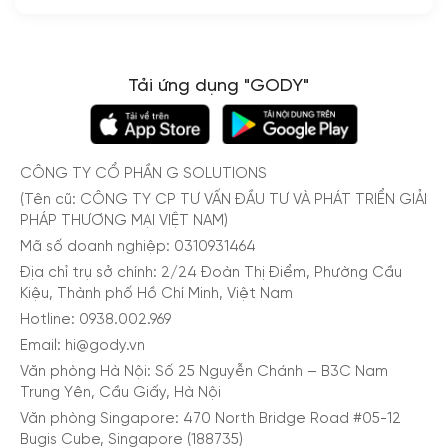
Tải ứng dụng "GODY"
CÔNG TY CỔ PHẦN G SOLUTIONS
(Tên cũ: CÔNG TY CP TƯ VẤN ĐẦU TƯ VÀ PHÁT TRIỂN GIẢI
PHÁP THƯƠNG MẠI VIỆT NAM)
Mã số doanh nghiệp: 0310931464
Địa chỉ trụ sở chính: 2/24 Đoàn Thị Điểm, Phường Cầu
Kiệu, Thành phố Hồ Chí Minh, Việt Nam
Hotline: 0938.002.969
Email: hi@gody.vn
Văn phòng Hà Nội: Số 25 Nguyễn Chánh – B3C Nam
Trung Yên, Cầu Giấy, Hà Nội
Văn phòng Singapore: 470 North Bridge Road #05-12
Bugis Cube, Singapore (188735)