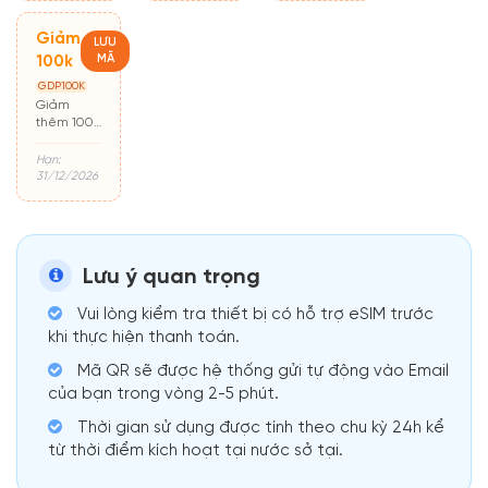
Giảm
LƯU
MÃ
100k
GDP100K
Giảm
thêm 100k
cho đơn từ
500k
Hạn:
31/12/2026
Lưu ý quan trọng
Vui lòng kiểm tra thiết bị có hỗ trợ eSIM trước
khi thực hiện thanh toán.
Mã QR sẽ được hệ thống gửi tự động vào Email
của bạn trong vòng 2-5 phút.
Thời gian sử dụng được tính theo chu kỳ 24h kể
từ thời điểm kích hoạt tại nước sở tại.