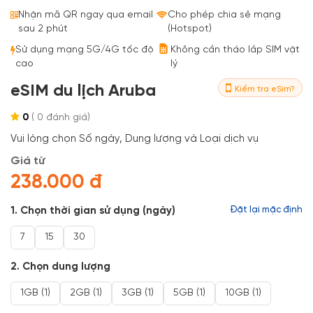
Bestseller
Nhận mã QR ngay qua email
Cho phép chia sẻ mạng
sau 2 phút
(Hotspot)
Sử dụng mạng 5G/4G tốc độ
Không cần tháo lắp SIM vật
cao
lý
eSIM du lịch Aruba
Kiểm tra eSim?
0
(
0
đánh giá)
Vui lòng chọn Số ngày, Dung lượng và Loại dịch vụ
Giá từ
238.000 đ
1. Chọn thời gian sử dụng (ngày)
Đặt lại mặc định
7
15
30
2. Chọn dung lượng
1GB (1)
2GB (1)
3GB (1)
5GB (1)
10GB (1)