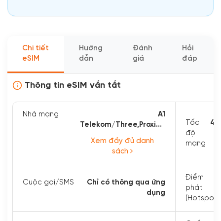
Chi tiết
Hướng
Đánh
Hỏi
eSIM
dẫn
giá
đáp
Thông tin eSIM vắn tắt
Nhà mạng
A1
Tốc
4G
Telekom/Three,Proximus,Mobiltel
độ
/ Yettel ...
Xem đầy đủ danh
mạng
sách
Điểm
C
Cuộc gọi/SMS
Chỉ có thông qua ứng
phát
dụng
(Hotspot)