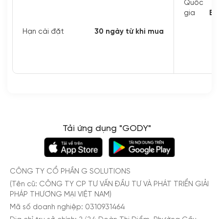
Quốc
gia
Bu
Hạn cài đặt
30 ngày từ khi mua
đ
Xem thêm
Tải ứng dụng "GODY"
CÔNG TY CỔ PHẦN G SOLUTIONS
(Tên cũ: CÔNG TY CP TƯ VẤN ĐẦU TƯ VÀ PHÁT TRIỂN GIẢI
PHÁP THƯƠNG MẠI VIỆT NAM)
Mã số doanh nghiệp: 0310931464