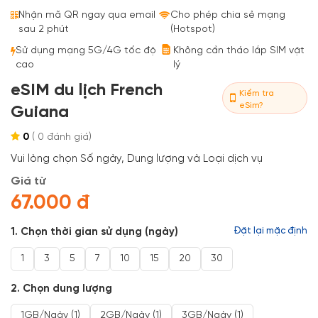
Bestseller
Nhận mã QR ngay qua email
Cho phép chia sẻ mạng
sau 2 phút
(Hotspot)
Sử dụng mạng 5G/4G tốc độ
Không cần tháo lắp SIM vật
cao
lý
eSIM du lịch French
Kiểm tra
eSim?
Guiana
0
(
0
đánh giá)
Vui lòng chọn Số ngày, Dung lượng và Loại dịch vụ
Giá từ
67.000 đ
1. Chọn thời gian sử dụng (ngày)
Đặt lại mặc định
1
3
5
7
10
15
20
30
2. Chọn dung lượng
1GB/ngày (1)
2GB/ngày (1)
3GB/ngày (1)