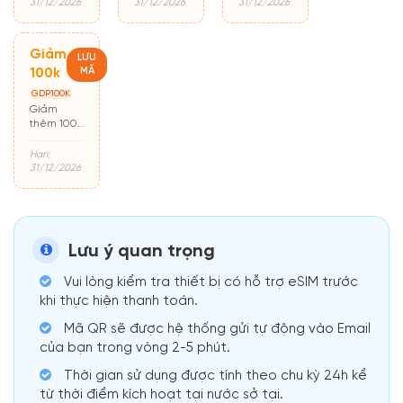
đầu
31/12/2026
31/12/2026
31/12/2026
Giảm
LƯU
MÃ
100k
GDP100K
Giảm
thêm 100k
cho đơn từ
500k
Hạn:
31/12/2026
Lưu ý quan trọng
Vui lòng kiểm tra thiết bị có hỗ trợ eSIM trước
khi thực hiện thanh toán.
Mã QR sẽ được hệ thống gửi tự động vào Email
của bạn trong vòng 2-5 phút.
Thời gian sử dụng được tính theo chu kỳ 24h kể
từ thời điểm kích hoạt tại nước sở tại.