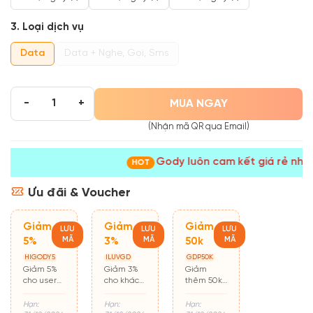
3. Loại dịch vụ
Data
Data + Nghe, Gọi, Sms
MUA NGAY
-
+
(Nhận mã QR qua Email)
Gody luôn cam kết giá rẻ nhất
HOT
Ưu đãi & Voucher
Giảm
Giảm
Giảm
LƯU
LƯU
LƯU
MÃ
MÃ
MÃ
5%
3%
50k
HIGODY5
ILUVGD
GDP50K
Giảm 5%
Giảm 3%
Giảm
cho user
cho khách
thêm 50k
mới mua
hàng cũ
cho đơn từ
hàng lần
500k
Hạn:
Hạn:
Hạn: