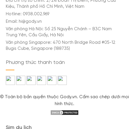
Địa chỉ trụ sở chính: 2/24 Đoàn Thị Điểm, Phường Cầu
Kiệu, Thành phố Hồ Chí Minh, Việt Nam
Hotline: 0938.002.969
Email: hi@gody.vn
Văn phòng Hà Nội: Số 25 Nguyễn Chánh – B3C Nam
Trung Yên, Cầu Giấy, Hà Nội
Văn phòng Singapore: 470 North Bridge Road #05-12
Bugis Cube, Singapore (188735)
Phương thức thanh toán
© Toàn bộ bản quyền thuộc Gody.vn. Cấm sao chép dưới mọi
hình thức.
Sim du lịch