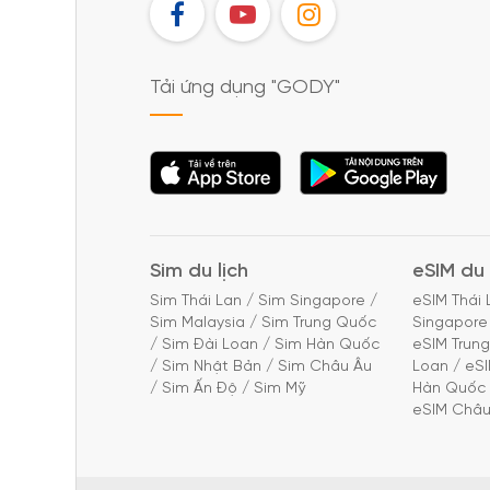
FB
YT
IG
Tải ứng dụng "GODY"
Tải ứng dụng
Tải ứng dụng
"GODY"
"GODY"
Sim du lịch
eSIM du 
Sim Thái Lan
/
Sim Singapore
/
eSIM Thái 
Sim Malaysia
/
Sim Trung Quốc
Singapore
/
Sim Đài Loan
/
Sim Hàn Quốc
eSIM Trun
/
Sim Nhật Bản
/
Sim Châu Âu
Loan
/
eS
/
Sim Ấn Độ
/
Sim Mỹ
Hàn Quốc
eSIM Châu