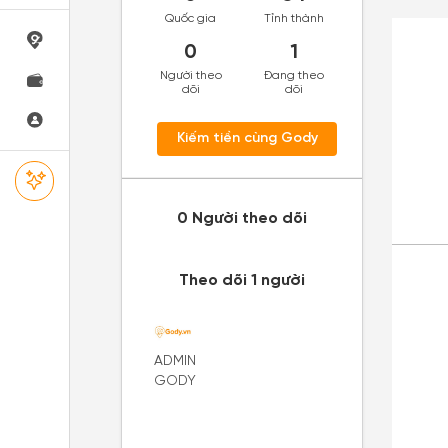
Quốc gia
Tỉnh thành
0
1
Người theo
Đang theo
dõi
dõi
Kiếm tiền cùng Gody
0 Người theo dõi
Theo dõi 1 người
ADMIN
GODY