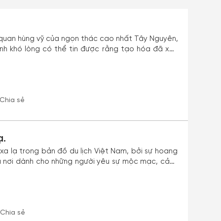
quan hùng vỹ của ngọn thác cao nhất Tây Nguyên,
h khó lòng có thể tin được rằng tạo hóa đã xây
inh đẹp.
Chia sẻ
ạ.
 xa lạ trong bản đồ du lịch Việt Nam, bởi sự hoang
 là nơi dành cho những người yêu sự mộc mạc, cảnh
yên bình, Hãy tới Gia
i những nơi khác của mảnh đất này.Facebook fage
Chia sẻ