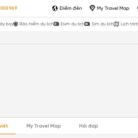
Điểm đến
My Travel Map
.002.969
áy bay
Bảo hiểm du lịch
Esim du lịch
Sim du lịch
Lịch trìn
viết
My Travel Map
Hỏi đáp