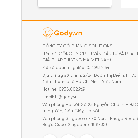
CÔNG TY CỔ PHẦN G SOLUTIONS
(Tên cũ: CÔNG TY CP TƯ VẤN ĐẦU TƯ VÀ PHÁT 
GIẢI PHÁP THƯƠNG MẠI VIỆT NAM)
Mã số doanh nghiệp: 0310931464
Địa chỉ trụ sở chính: 2/24 Đoàn Thị Điểm, Phư
Kiệu, Thành phố Hồ Chí Minh, Việt Nam
Hotline: 0938.002.969
Email: hi@gody.vn
Văn phòng Hà Nội: Số 25 Nguyễn Chánh – B3
Trung Yên, Cầu Giấy, Hà Nội
Văn phòng Singapore: 470 North Bridge Road 
Bugis Cube, Singapore (188735)