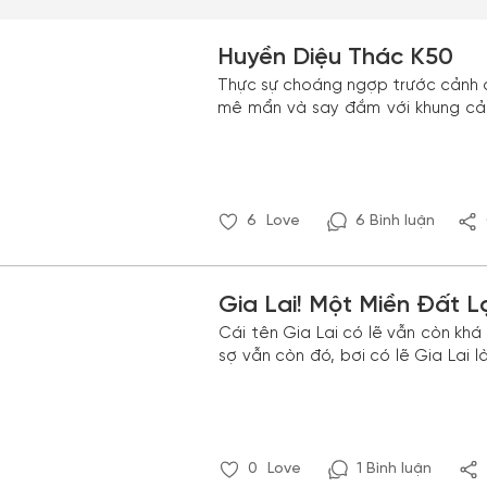
Huyền Diệu Thác K50
Thực sự choáng ngợp trước cảnh 
mê mẩn và say đắm với khung cản
dựng lên một thác nước quá đỗi x
6
Love
6 Bình luận
Gia Lai! Một Miền Đất L
Cái tên Gia Lai có lẽ vẫn còn khá
sợ vẫn còn đó, bơi có lẽ Gia Lai
quan với vẻ đẹp thiên nhiên còn nguyên bản. muốn tìm một nơi 
Lai để cảm nhận sự mới lạ so vớ
Thắng Cảnh Gia Lai
0
Love
1 Bình luận