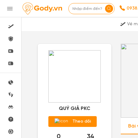
0938
Nhập điểm đến?
Vé m
QUÝ GIẢ PKC
Theo dõi
Bài 
0
34