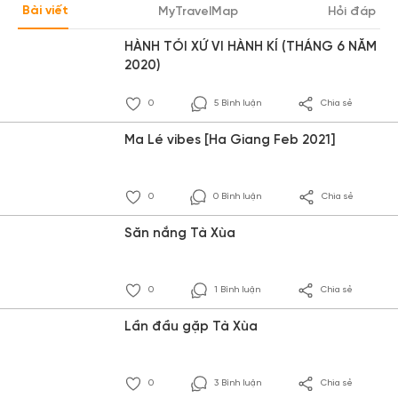
Bài viết
MyTravelMap
Hỏi đáp
HÀNH TỎI XỨ VI HÀNH KÍ (THÁNG 6 NĂM
2020)
0
5 Bình luận
Chia sẻ
Ma Lé vibes [Ha Giang Feb 2021]
0
0 Bình luận
Chia sẻ
Săn nắng Tà Xùa
0
1 Bình luận
Chia sẻ
Lần đầu gặp Tà Xùa
0
3 Bình luận
Chia sẻ