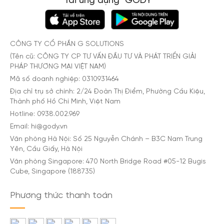
Tải ứng dụng "GODY"
CÔNG TY CỔ PHẦN G SOLUTIONS
(Tên cũ: CÔNG TY CP TƯ VẤN ĐẦU TƯ VÀ PHÁT TRIỂN GIẢI
PHÁP THƯƠNG MẠI VIỆT NAM)
Mã số doanh nghiệp: 0310931464
Địa chỉ trụ sở chính: 2/24 Đoàn Thị Điểm, Phường Cầu Kiệu,
Thành phố Hồ Chí Minh, Việt Nam
Hotline: 0938.002.969
Email: hi@gody.vn
Văn phòng Hà Nội: Số 25 Nguyễn Chánh – B3C Nam Trung
Yên, Cầu Giấy, Hà Nội
Văn phòng Singapore: 470 North Bridge Road #05-12 Bugis
Cube, Singapore (188735)
Phương thức thanh toán