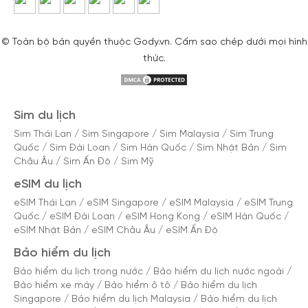
© Toàn bộ bản quyền thuộc Gody.vn. Cấm sao chép dưới mọi hình
thức.
Sim du lịch
Sim Thái Lan
/
Sim Singapore
/
Sim Malaysia
/
Sim Trung
Quốc
/
Sim Đài Loan
/
Sim Hàn Quốc
/
Sim Nhật Bản
/
Sim
Châu Âu
/
Sim Ấn Độ
/
Sim Mỹ
eSIM du lịch
eSIM Thái Lan
/
eSIM Singapore
/
eSIM Malaysia
/
eSIM Trung
Quốc
/
eSIM Đài Loan
/
eSIM Hong Kong
/
eSIM Hàn Quốc
/
eSIM Nhật Bản
/
eSIM Châu Âu
/
eSIM Ấn Độ
Bảo hiểm du lịch
Bảo hiểm du lịch trong nước
/
Bảo hiểm du lịch nước ngoài
/
Bảo hiểm xe máy
/
Bảo hiểm ô tô
/
Bảo hiểm du lịch
Singapore
/
Bảo hiểm du lịch Malaysia
/
Bảo hiểm du lịch