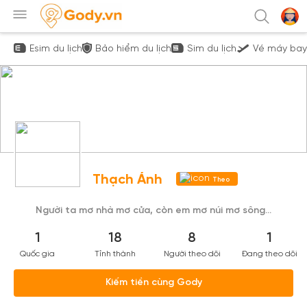
Esim du lịch
Bảo hiểm du lịch
Sim du lịch
Vé máy bay
Thạch Ánh
Theo
dõi
Người ta mơ nhà mơ cửa, còn em mơ núi mơ sông...
1
18
8
1
Quốc gia
Tỉnh thành
Người theo dõi
Đang theo dõi
Kiếm tiền cùng Gody