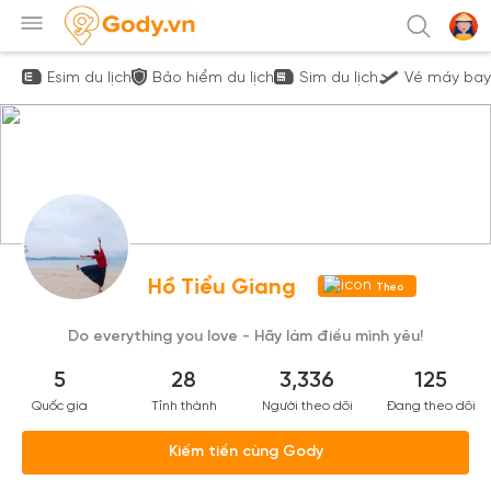
Esim du lịch
Bảo hiểm du lịch
Sim du lịch
Vé máy bay
Hồ Tiểu Giang
Theo
dõi
Do everything you love - Hãy làm điều mình yêu!
5
28
3,336
125
Quốc gia
Tỉnh thành
Người theo dõi
Đang theo dõi
Kiếm tiền cùng Gody