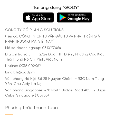
Tải ứng dụng "GODY"
CÔNG TY CỔ PHẦN G SOLUTIONS
(Tên cũ: CÔNG TY CP TƯ VẤN ĐẦU TƯ VÀ PHÁT TRIỂN GIẢI
PHÁP THƯƠNG MẠI VIỆT NAM)
Mã số doanh nghiệp: 0310931464
Địa chỉ trụ sở chính: 2/24 Đoàn Thị Điểm, Phường Cầu Kiệu,
Thành phố Hồ Chí Minh, Việt Nam
Hotline: 0938.002.969
Email: hi@gody.vn
Văn phòng Hà Nội: Số 25 Nguyễn Chánh – B3C Nam Trung
Yên, Cầu Giấy, Hà Nội
Văn phòng Singapore: 470 North Bridge Road #05-12 Bugis
Cube, Singapore (188735)
Phương thức thanh toán