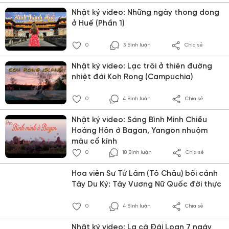
Nhật ký video: Những ngày thong dong
ở Huế (Phần 1)
0
3 Bình luận
Chia sẻ
Nhật ký video: Lạc trôi ở thiên đường
nhiệt đới Koh Rong (Campuchia)
0
4 Bình luận
Chia sẻ
Nhật ký video: Sáng Bình Minh Chiều
Hoàng Hôn ở Bagan, Yangon nhuộm
màu cổ kính
0
18 Bình luận
Chia sẻ
Hoa viên Sư Tử Lâm (Tô Châu) bối cảnh
Tây Du Ký: Tây Vương Nữ Quốc đời thực
0
4 Bình luận
Chia sẻ
Nhật ký video: La cà Đài Loan 7 ngày