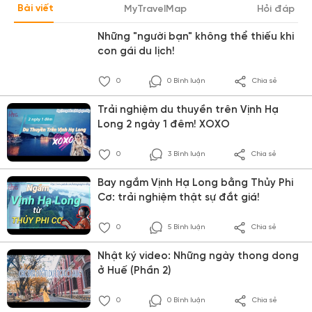
Bài viết
MyTravelMap
Hỏi đáp
Những "người bạn" không thể thiếu khi
con gái du lịch!
0
0 Bình luận
Chia sẻ
Trải nghiệm du thuyền trên Vịnh Hạ
Long 2 ngày 1 đêm! XOXO
0
3 Bình luận
Chia sẻ
Bay ngắm Vịnh Hạ Long bằng Thủy Phi
Cơ: trải nghiệm thật sự đắt giá!
0
5 Bình luận
Chia sẻ
Nhật ký video: Những ngày thong dong
ở Huế (Phần 2)
0
0 Bình luận
Chia sẻ