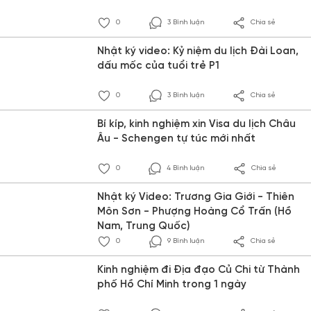
0
3 Bình luận
Chia sẻ
Nhật ký video: Kỷ niệm du lịch Đài Loan,
dấu mốc của tuổi trẻ P1
0
3 Bình luận
Chia sẻ
Bí kíp, kinh nghiệm xin Visa du lịch Châu
Âu - Schengen tự túc mới nhất
0
4 Bình luận
Chia sẻ
Nhật ký Video: Trương Gia Giới - Thiên
Môn Sơn - Phượng Hoàng Cổ Trấn (Hồ
Nam, Trung Quốc)
0
9 Bình luận
Chia sẻ
Kinh nghiệm đi Địa đạo Củ Chi từ Thành
phố Hồ Chí Minh trong 1 ngày