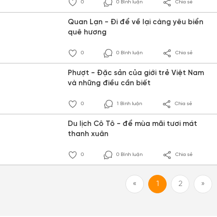
0
0 Bình luận
Chia sẻ
Quan Lạn - Đi để về lại càng yêu biển
quê hương
0
0 Bình luận
Chia sẻ
Phượt - Đặc sản của giới trẻ Việt Nam
và những điều cần biết
0
1 Bình luận
Chia sẻ
Du lịch Cô Tô - để mùa mãi tươi mát
thanh xuân
0
0 Bình luận
Chia sẻ
«
1
2
»