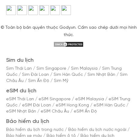
© Toàn bộ bản quyền thuộc Gody.vn. Cấm sao chép dưới mọi hình
thức.
Sim du lịch
Sim Thái Lan
/
Sim Singapore
/
Sim Malaysia
/
Sim Trung
Quốc
/
Sim Đài Loan
/
Sim Hàn Quốc
/
Sim Nhật Bản
/
Sim
Châu Âu
/
Sim Ấn Độ
/
Sim Mỹ
eSIM du lịch
eSIM Thái Lan
/
eSIM Singapore
/
eSIM Malaysia
/
eSIM Trung
Quốc
/
eSIM Đài Loan
/
eSIM Hong Kong
/
eSIM Hàn Quốc
/
eSIM Nhật Bản
/
eSIM Châu Âu
/
eSIM Ấn Độ
Bảo hiểm du lịch
Bảo hiểm du lịch trong nước
/
Bảo hiểm du lịch nước ngoài
/
Bảo hiểm xe máy
/
Bảo hiểm ô tô
/
Bảo hiểm du lịch