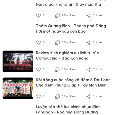
hai cô gái không tìm thấy mùa thu
0
9 Bình luận
Chia sẻ
Thăm Quảng Bình - Thành phố Đồng
Hới một ngày sau cơn bão
0
5 Bình luận
Chia sẻ
Review Kinh nghiệm du lịch tự túc
Campuchia - đảo Koh Rong
0
0 Bình luận
Chia sẻ
Sôi động cuộc sống về đêm ở Đài Loan:
Chợ đêm Phùng Giáp + Tây Môn Đình
0
6 Bình luận
Chia sẻ
Luyện tập thể lực chinh phục đỉnh
Fansipan - Nóc nhà Đông Dương